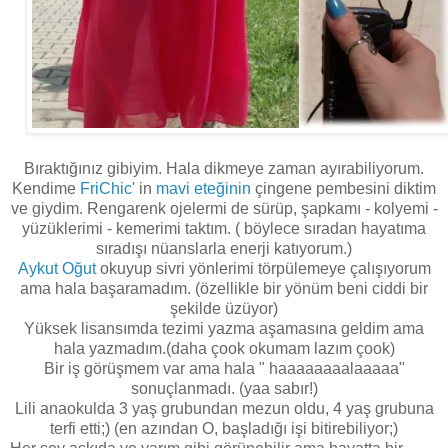
Bıraktığınız gibiyim. Hala dikmeye zaman ayırabiliyorum.
Kendime
FriChic'
in
mavi eteğinin
çingene pembesini diktim
ve giydim. Rengarenk ojelermi de sürüp, şapkamı - kolyemi -
yüzüklerimi - kemerimi taktım. ( böylece sıradan hayatıma
sıradışı nüanslarla enerji katıyorum.)
Aykut Oğut
okuyup sivri yönlerimi törpülemeye çalışıyorum
ama hala başaramadım. (özellikle bir yönüm beni ciddi bir
şekilde üzüyor)
Yüksek lisansımda tezimi yazma aşamasına geldim ama
hala yazmadım.(daha çook okumam lazım çook)
Bir iş görüşmem var ama hala " haaaaaaaalaaaaa"
sonuçlanmadı. (yaa sabır!)
Lili anaokulda 3 yaş grubundan mezun oldu, 4 yaş grubuna
terfi etti;) (en azından O, başladığı işi bitirebiliyor;)