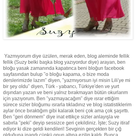
Yazmıyorum diye üzülen, merak eden, blog aleminde fellik
fellik (Suzy belki başka blog yazıyordur diye) arayan, ben
bloğu yasak zamanında kapatınca beni bloğun facebook
sayfasından bulup "o bloğu kapama, o bize moda
derslerimizde lazım" diyen, "yazmıyorsun iyi misin Lili'ye mi
bir şey oldu" diyen, Türk - yabancı, Türkiye'den ve yurt
dışından yazan ve beni yalnız bırakmayan bütün okurlarım
için yazıyorum. Ben "yazmayacağım" diye ısrar ettiğim
sürece sizler bloğumu ısrarla tıkladınız ve blog istatistiklerim
aylar önce bıraktığım gibi kalarak beni çok ama çok şaşırttı.
Ben "geri dönmem" diye inat ettikçe sizler anlayışla ve
sabırla "peki" deyip sessizce geri çekildiniz. İşte; Suzy itiraf
ediyor ki dize geldi kendileri! Sevginin gerçekten bir çığ
olduğuna inandı çünkü onun altına ezilip kaldı. Bunca