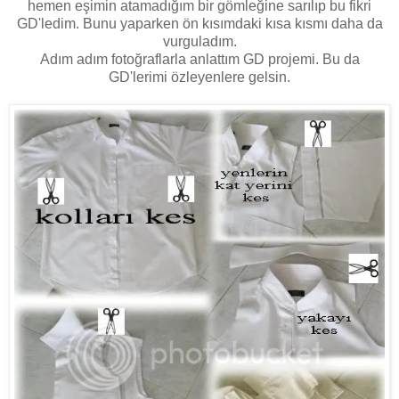
hemen eşimin atamadığım bir gömleğine sarılıp bu fikri
GD'ledim. Bunu yaparken ön kısımdaki kısa kısmı daha da
vurguladım.
Adım adım fotoğraflarla anlattım GD projemi. Bu da
GD'lerimi özleyenlere gelsin.