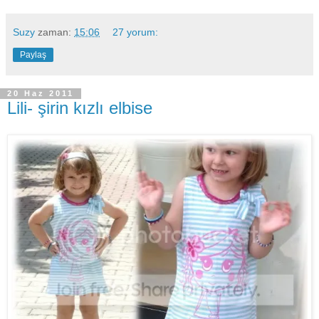
Suzy
zaman:
15:06
27 yorum:
Paylaş
20 Haz 2011
Lili- şirin kızlı elbise