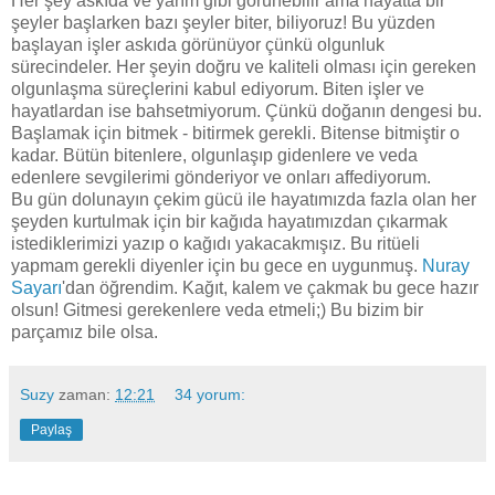
Her şey askıda ve yarım gibi görünebilir ama hayatta bir
şeyler başlarken bazı şeyler biter, biliyoruz! Bu yüzden
başlayan işler askıda görünüyor çünkü olgunluk
sürecindeler. Her şeyin doğru ve kaliteli olması için gereken
olgunlaşma süreçlerini kabul ediyorum. Biten işler ve
hayatlardan ise bahsetmiyorum. Çünkü doğanın dengesi bu.
Başlamak için bitmek - bitirmek gerekli. Bitense bitmiştir o
kadar. Bütün bitenlere, olgunlaşıp gidenlere ve veda
edenlere sevgilerimi gönderiyor ve onları affediyorum.
Bu gün dolunayın çekim gücü ile hayatımızda fazla olan her
şeyden kurtulmak için bir kağıda hayatımızdan çıkarmak
istediklerimizi yazıp o kağıdı yakacakmışız. Bu ritüeli
yapmam gerekli diyenler için bu gece en uygunmuş.
Nuray
Sayarı
'dan öğrendim. Kağıt, kalem ve çakmak bu gece hazır
olsun! Gitmesi gerekenlere veda etmeli;) Bu bizim bir
parçamız bile olsa.
Suzy
zaman:
12:21
34 yorum:
Paylaş