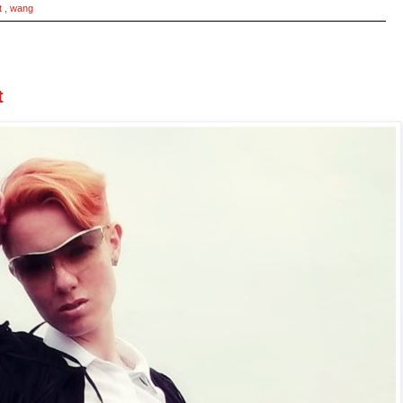
rt
,
wang
t