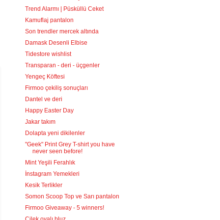
Trend Alarmı | Püsküllü Ceket
Kamuflaj pantalon
Son trendler mercek altında
Damask Desenli Elbise
Tidestore wishlist
Transparan - deri - üçgenler
Yengeç Köftesi
Firmoo çekiliş sonuçları
Dantel ve deri
Happy Easter Day
Jakar takım
Dolapta yeni dikilenler
"Geek" Print Grey T-shirt you have
never seen before!
Mint Yeşili Ferahlık
İnstagram Yemekleri
Kesik Terlikler
Somon Scoop Top ve Sarı pantalon
Firmoo Giveaway - 5 winners!
Çilek oyalı bluz