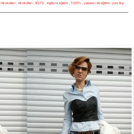
dil okulları
,
dil okulları
,
IELTS
,
ingilizce eğitimi
,
TOEFL
,
yabancı dil eğitimi
,
yurt dışı