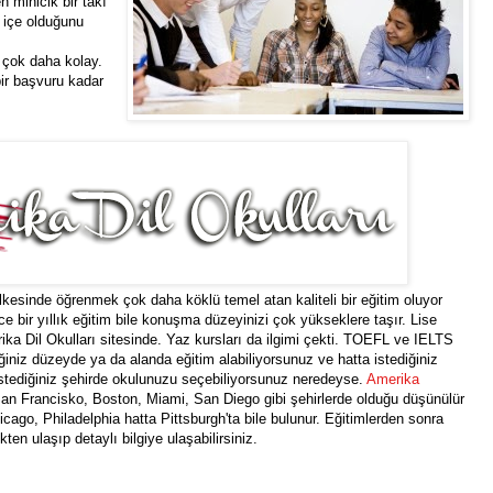
 minicik bir takı
iç içe olduğunu
 çok daha kolay.
bir başvuru kadar
ülkesinde öğrenmek çok daha köklü temel atan kaliteli bir eğitim oluyor
ce bir yıllık eğitim bile konuşma düzeyinizi çok yükseklere taşır. Lise
ka Dil Okulları sitesinde. Yaz kursları da ilgimi çekti. TOEFL ve IELTS
diğiniz düzeyde ya da alanda eğitim alabiliyorsunuz ve hatta istediğiniz
ediğiniz şehirde okulunuzu seçebiliyorsunuz neredeyse.
Amerika
San Francisko, Boston, Miami, San Diego gibi şehirlerde olduğu düşünülür
ago, Philadelphia hatta Pittsburgh'ta bile bulunur. Eğitimlerden sonra
en ulaşıp detaylı bilgiye ulaşabilirsiniz.