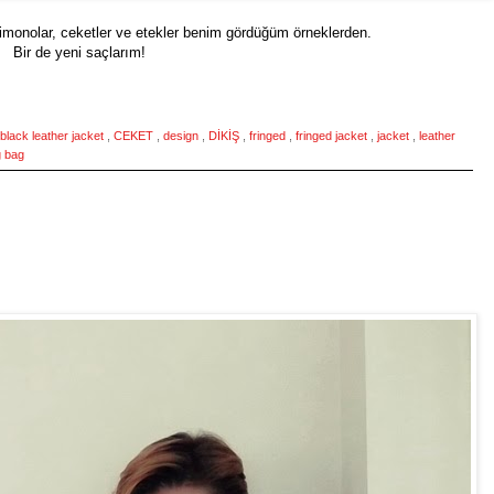
kimonolar, ceketler ve etekler benim gördüğüm örneklerden.
Bir de yeni saçlarım!
black leather jacket
,
CEKET
,
design
,
DİKİŞ
,
fringed
,
fringed jacket
,
jacket
,
leather
 bag