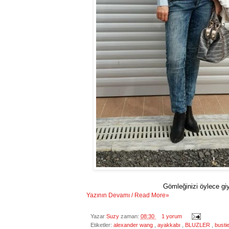
Gömleğinizi öylece giy
Yazının Devamı / Read More»
Yazar
Suzy
zaman:
08:30
1 yorum
Etiketler:
alexander wang
,
ayakkabı
,
BLUZLER
,
busti