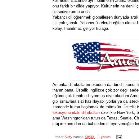
kelimeler. Bazense aynı kelimenin ardına eklenen
onu farklı bir dilde yapıyor. Kültürlerin ne denli 
hissediyorum o anda.
Yabancı dil öğrenmek globalleşen dünyada artık
Lili çok şanslı. Yabancı ülkelerde eğitim almak 
kolay. İnanılmaz geliyor kulağa.
Amerika dil okullarını okudum da, bir dili kendi 
inanın bana. Üstelik İngilizce çok zor değil sade
eğitimi çok tercih ediliyormuş diye okudum Ameri
gibi sınavlara sizi hazırlayabiliyorlar ya da iste
zamande kursa başlamak da mümkün. Üstelik ist
lokasyonundaki dil okulları
özellikle New York, 
ama Washington'dan tutun da Texas, Seatle, Chic
staj imkanından da bahseden siteye verdiğim linkt
Yazar
Suzy
zaman:
08:30
1 yorum