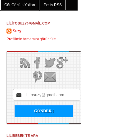
Gör Gözüm Yolları
Posts RSS
LİLİTOSUZY@GMAİL.COM
Suzy
Profilimin tamamını görüntüle
LİLİBEBEK'TE ARA