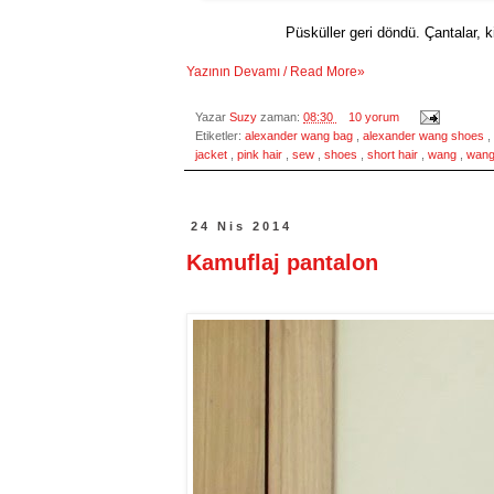
Püsküller geri döndü. Çantalar, 
Yazının Devamı / Read More»
Yazar
Suzy
zaman:
08:30
10 yorum
Etiketler:
alexander wang bag
,
alexander wang shoes
,
jacket
,
pink hair
,
sew
,
shoes
,
short hair
,
wang
,
wang
24 Nis 2014
Kamuflaj pantalon