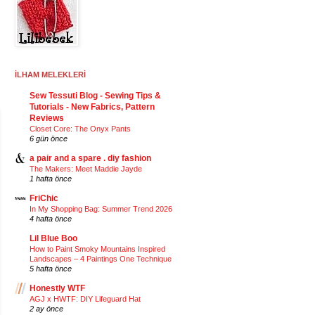
İLHAM MELEKLERİ
Sew Tessuti Blog - Sewing Tips &
Tutorials - New Fabrics, Pattern
Reviews
Closet Core: The Onyx Pants
6 gün önce
a pair and a spare . diy fashion
The Makers: Meet Maddie Jayde
1 hafta önce
FriChic
In My Shopping Bag: Summer Trend 2026
4 hafta önce
Lil Blue Boo
How to Paint Smoky Mountains Inspired
Landscapes – 4 Paintings One Technique
5 hafta önce
Honestly WTF
AGJ x HWTF: DIY Lifeguard Hat
2 ay önce