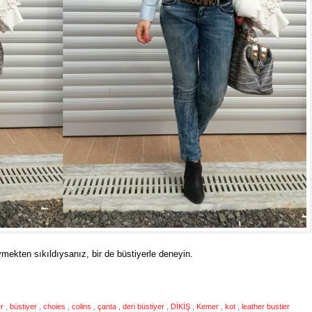
mekten sıkıldıysanız, bir de büstiyerle deneyin.
er
,
büstiyer
,
choies
,
colins
,
çanta
,
deri büstiyer
,
DİKİŞ
,
Kemer
,
kot
,
leather bustier