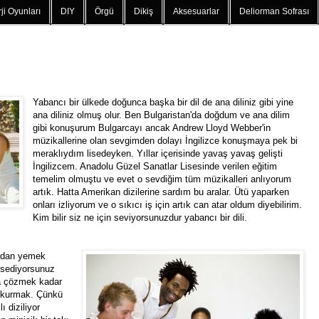
ji Oyunları
DIY
Örgü
Dikiş
Aksesuarlar
Deliorman Sofrası
Yabancı bir ülkede doğunca başka bir dil de ana diliniz gibi yine
ana diliniz olmuş olur. Ben Bulgaristan'da doğdum ve ana dilim
gibi konuşurum Bulgarcayı ancak Andrew Lloyd Webber'in
müzikallerine olan sevgimden dolayı İngilizce konuşmaya pek bi
meraklıydım lisedeyken. Yıllar içerisinde yavaş yavaş gelişti
İngilizcem. Anadolu Güzel Sanatlar Lisesinde verilen eğitim
temelim olmuştu ve evet o sevdiğim tüm müzikalleri anlıyorum
artık. Hatta Amerikan dizilerine sardım bu aralar. Ütü yaparken
onları izliyorum ve o sıkıcı iş için artık can atar oldum diyebilirim.
Kim bilir siz ne için seviyorsunuzdur yabancı bir dili.
lardan yemek
ssediyorsunuz
ca çözmek kadar
r kurmak. Çünkü
ı diziliyor