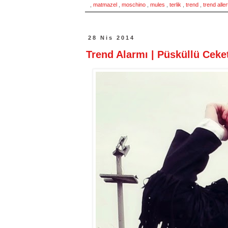
,
matmazel
,
moschino
,
mules
,
terlik
,
trend
,
trend alle
28 Nis 2014
Trend Alarmı | Püsküllü Ceke