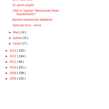
En güzel çizgiler
LINE’ın ''Ayarlar'' Menüsünde Neler
Yapabilirsiniz?
Baharın renklerinde diktiklerim
Salıncak önce - sonra
►
Mart
( 14 )
►
Şubat
( 15 )
►
Ocak
( 17 )
►
2013
( 225 )
►
2012
( 164 )
►
2011
( 99 )
►
2010
( 151 )
►
2009
( 239 )
►
2008
( 152 )