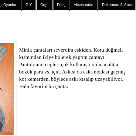
ji Oyunları
DIY
Örgü
Dikiş
Aksesuarlar
Deliorman Sofrası
Minik çantaları severdim eskiden. Kotu düğmeli
kısmından ikiye bölerek yaptım çantayı.
Pantolonun cepleri çok kullanışlı oldu anahtar,
bozuk para vs. için. Askısı da eski-modası geçmiş
kot kemerden, böylece askı kısalıp uzayabiliyor.
Hala favorim bu çanta.