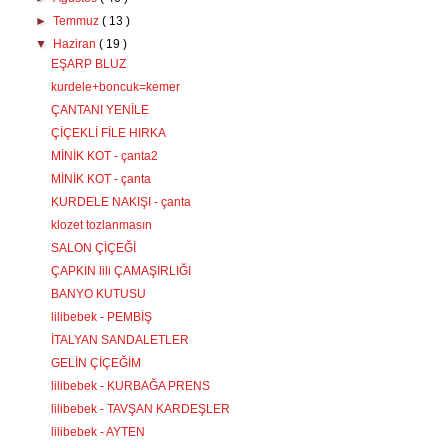
►
Temmuz
( 13 )
▼
Haziran
( 19 )
EŞARP BLUZ
kurdele+boncuk=kemer
ÇANTANI YENİLE
ÇİÇEKLİ FİLE HIRKA
MİNİK KOT - çanta2
MİNİK KOT - çanta
KURDELE NAKIŞI - çanta
klozet tozlanmasın
SALON ÇİÇEĞİ
ÇAPKIN lili ÇAMAŞIRLIĞI
BANYO KUTUSU
lilibebek - PEMBİŞ
İTALYAN SANDALETLER
GELİN ÇİÇEĞİM
lilibebek - KURBAĞA PRENS
lilibebek - TAVŞAN KARDEŞLER
lilibebek - AYTEN