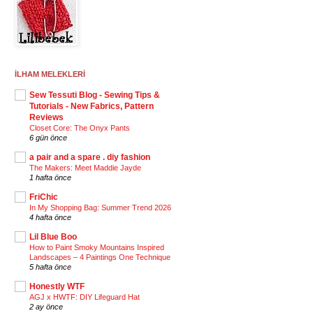
İLHAM MELEKLERİ
Sew Tessuti Blog - Sewing Tips &
Tutorials - New Fabrics, Pattern
Reviews
Closet Core: The Onyx Pants
6 gün önce
a pair and a spare . diy fashion
The Makers: Meet Maddie Jayde
1 hafta önce
FriChic
In My Shopping Bag: Summer Trend 2026
4 hafta önce
Lil Blue Boo
How to Paint Smoky Mountains Inspired
Landscapes – 4 Paintings One Technique
5 hafta önce
Honestly WTF
AGJ x HWTF: DIY Lifeguard Hat
2 ay önce