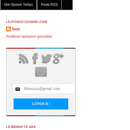
Gör Gözüm Yolları
Posts RSS
LİLİTOSUZY@GMAİL.COM
Suzy
Profilimin tamamını görüntüle
LİLİBEBEK'TE ARA