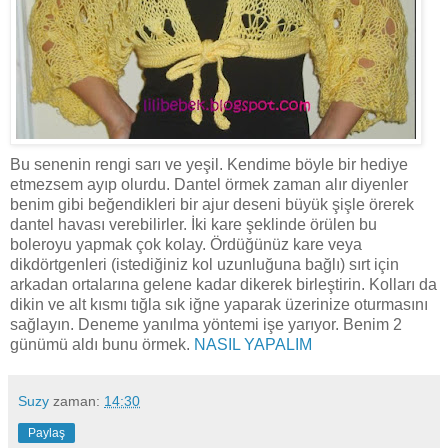
Bu senenin rengi sarı ve yeşil. Kendime böyle bir hediye
etmezsem ayıp olurdu. Dantel örmek zaman alır diyenler
benim gibi beğendikleri bir ajur deseni büyük şişle örerek
dantel havası verebilirler. İki kare şeklinde örülen bu
boleroyu yapmak çok kolay. Ördüğünüz kare veya
dikdörtgenleri (istediğiniz kol uzunluğuna bağlı) sırt için
arkadan ortalarına gelene kadar dikerek birleştirin. Kolları da
dikin ve alt kısmı tığla sık iğne yaparak üzerinize oturmasını
sağlayın. Deneme yanılma yöntemi işe yarıyor. Benim 2
günümü aldı bunu örmek.
NASIL YAPALIM
Suzy
zaman:
14:30
Paylaş