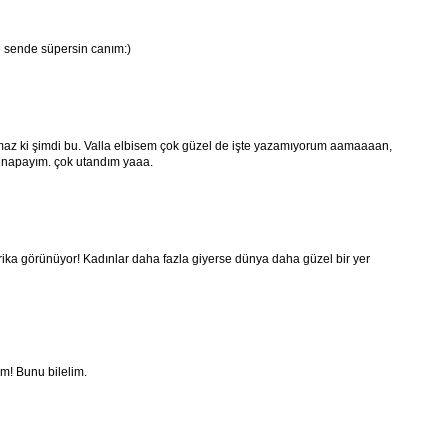
de sende süpersin canım:)
lmaz ki şimdi bu. Valla elbisem çok güzel de işte yazamıyorum aamaaaan,
fı napayım. çok utandım yaaa.
ika görünüyor! Kadınlar daha fazla giyerse dünya daha güzel bir yer
m! Bunu bilelim.