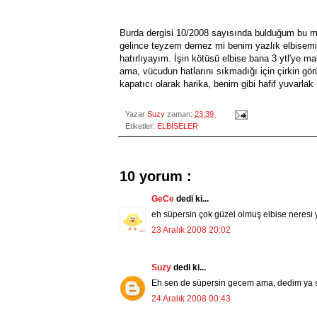
Burda dergisi 10/2008 sayısında bulduğum bu mo
gelince teyzem demez mi benim yazlık elbisemi
hatırlıyayım. İşin kötüsü elbise bana 3 ytl'ye mal
ama, vücudun hatlarını sıkmadığı için çirkin gör
kapatıcı olarak harika, benim gibi hafif yuvarlak
Yazar
Suzy
zaman:
23:39
Etiketler:
ELBİSELER
10 yorum :
GeCe
dedi ki...
eh süpersin çok güzel olmuş elbise neresi
23 Aralık 2008 20:02
Suzy
dedi ki...
Eh sen de süpersin gecem ama, dedim ya s
24 Aralık 2008 00:43