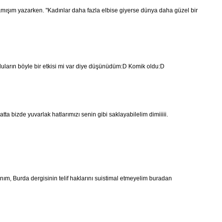
mışım yazarken. "Kadınlar daha fazla elbise giyerse dünya daha güzel bir
luların böyle bir etkisi mi var diye düşünüdüm:D Komik oldu:D
atta bizde yuvarlak hatlarımızı senin gibi saklayabilelim dimiiiii.
ım, Burda dergisinin telif haklarını suistimal etmeyelim buradan