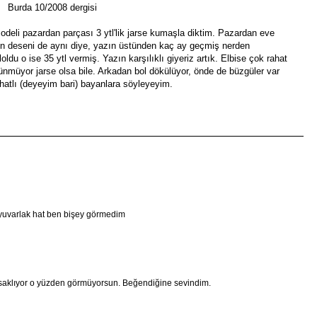
Burda 10/2008 dergisi
deli pazardan parçası 3 ytl'lik jarse kumaşla diktim. Pazardan eve
n deseni de aynı diye, yazın üstünden kaç ay geçmiş nerden
oldu o ise 35 ytl vermiş. Yazın karşılıklı giyeriz artık. Elbise çok rahat
ünmüyor jarse olsa bile. Arkadan bol dökülüyor, önde de büzgüler var
 hatlı (deyeyim bari) bayanlara söyleyeyim.
 yuvarlak hat ben bişey görmedim
aklıyor o yüzden görmüyorsun. Beğendiğine sevindim.