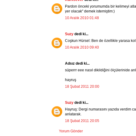
Pardon önceki yorumumda bir kelimeyi atla
yer olacak" demek istemiştim:)
10 Aralık 2010 01:48
Suzy
dedi ki...
Coşkun Hürsel: Ben de özellikle yarasa kol
10 Aralık 2010 09:40
Adsız dedi ki...
süperrr eee nasıl dikildiğini ölçülerinide anl
hayruş
18 Şubat 2011 20:00
Suzy
dedi ki...
Hayruş: Dergi numarasını yazıda verdim can
anlatarak.
18 Şubat 2011 20:05
Yorum Gönder