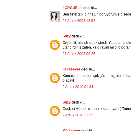
! ÖRGÜELİ !
dedi ki...
Ben fıstık gibi bir hatun görüyorum elbise
26 Aralık 2008 13:52
Suzy
dedi ki...
Örgüeliii, utandım bak şimdi. Yaaa, ama o
utandırdınız zaten. kaldırayım mı o fotoğra
27 Aralık 2008 00:26
Kürksever
dedi ki...
Kumaşın desenleri çok güzelmiş, elbise har
olacak!
9 Aralık 2010 01:34
Suzy
dedi ki...
Coşkun Hürsel: woaaa o kadar yani:) Tama
9 Aralık 2010 22:25
Kürksever
dedi ki...