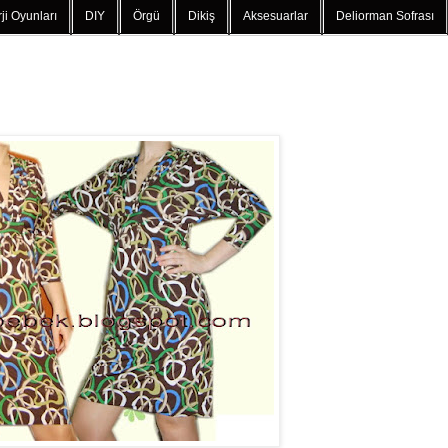
ji Oyunları
DIY
Örgü
Dikiş
Aksesuarlar
Deliorman Sofrası