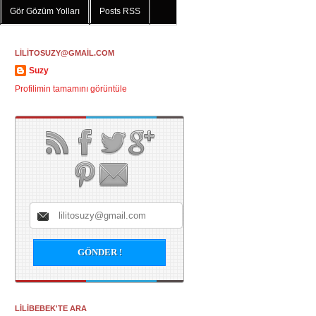
Gör Gözüm Yolları
Posts RSS
LİLİTOSUZY@GMAİL.COM
Suzy
Profilimin tamamını görüntüle
LİLİBEBEK'TE ARA