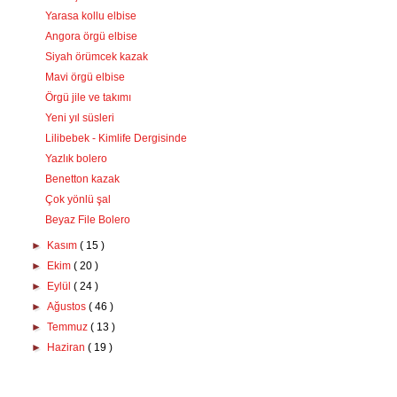
Yarasa kollu elbise
Angora örgü elbise
Siyah örümcek kazak
Mavi örgü elbise
Örgü jile ve takımı
Yeni yıl süsleri
Lilibebek - Kimlife Dergisinde
Yazlık bolero
Benetton kazak
Çok yönlü şal
Beyaz File Bolero
►
Kasım
( 15 )
►
Ekim
( 20 )
►
Eylül
( 24 )
►
Ağustos
( 46 )
►
Temmuz
( 13 )
►
Haziran
( 19 )