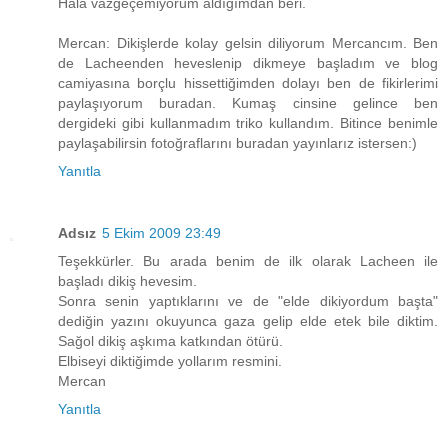
Hala vazgeçemiyorum aldığımdan beri.
Mercan: Dikişlerde kolay gelsin diliyorum Mercancım. Ben
de Lacheenden heveslenip dikmeye başladım ve blog
camiyasına borçlu hissettiğimden dolayı ben de fikirlerimi
paylaşıyorum buradan. Kumaş cinsine gelince ben
dergideki gibi kullanmadım triko kullandım. Bitince benimle
paylaşabilirsin fotoğraflarını buradan yayınlarız istersen:)
Yanıtla
Adsız
5 Ekim 2009 23:49
Teşekkürler. Bu arada benim de ilk olarak Lacheen ile
başladı dikiş hevesim.
Sonra senin yaptıklarını ve de "elde dikiyordum başta"
dediğin yazını okuyunca gaza gelip elde etek bile diktim.
Sağol dikiş aşkıma katkından ötürü.
Elbiseyi diktiğimde yollarım resmini.
Mercan
Yanıtla