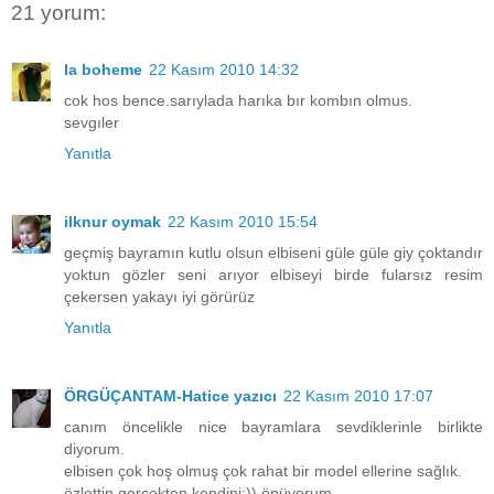
21 yorum:
la boheme
22 Kasım 2010 14:32
cok hos bence.sarıylada harıka bır kombın olmus.
sevgıler
Yanıtla
ilknur oymak
22 Kasım 2010 15:54
geçmiş bayramın kutlu olsun elbiseni güle güle giy çoktandır
yoktun gözler seni arıyor elbiseyi birde fularsız resim
çekersen yakayı iyi görürüz
Yanıtla
ÖRGÜÇANTAM-Hatice yazıcı
22 Kasım 2010 17:07
canım öncelikle nice bayramlara sevdiklerinle birlikte
diyorum.
elbisen çok hoş olmuş çok rahat bir model ellerine sağlık.
özlettin gerçekten kendini:)) öpüyorum