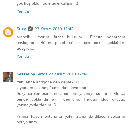
çok hoş oldu.. güle güle kullanın :)
Yanıtla
Suzy
23 Kasım 2010 12:42
arabell: Umarım fırsat bulurum... Elbette yaparsam
paylaşırım. Bütün güzel sözler için çok teşekkürler.
Sevgiler...
Yanıtla
Sezsel by Sezgi
23 Kasım 2010 12:44
Yenı anne antıgone den demek :D
kıyamam cok hoş fotosu dımı kıyamam ...
Suzy nerelerdesın sen canım , hıc yazmıyorsun artık. Gerce
bende coktandır aktıf degıldım. Hergun blog okuyup
yazmayanlardanım :D
Kırmızı kase montunu en yakın zamanda dıkıcem sekerım
opuypumm