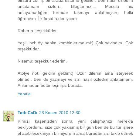
birsürü zor iş bir arada üstüme geldiler. Ben nasıl özledim
anlatamam sizleri... Bloglarınızı... Mesela hiç
anlayamadığım fermuar takmayı anlatmışsın, belki
öğrenirim. İlk fırsatta deniycem.
Roberta: teşekkürler.
Yeşil inci: Ay benim kombinlerime mi:) Çok sevindim. Çok
teşekkürler.
Nisamu: teşekkür ederim.
Atolye not: geldim geldim:) Özür dilerim ama isteyerek
olmadı. Ben de yazmayı ve sizi nasıl özledim anlatamam.
Anlamadan bütünleşmişiz burada.
Yanıtla
Tatlı CaDı
23 Kasım 2010 12:30
Kımızı kaşenizden sonra yeni çalışmanızı merekla
bekliyordum.. size çok yakışmış bir gün ben de bu tür işlere
el atabilecekmiyim bilmiyorum ama buradan sizi takip etmek