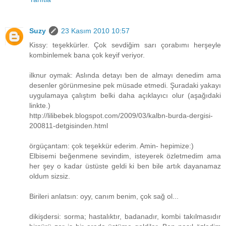
Suzy
23 Kasım 2010 10:57
Kissy: teşekkürler. Çok sevdiğim sarı çorabımı herşeyle
kombinlemek bana çok keyif veriyor.
ilknur oymak: Aslında detayı ben de almayı denedim ama
desenler görünmesine pek müsade etmedi. Şuradaki yakayı
uygulamaya çalıştım belki daha açıklayıcı olur (aşağıdaki
linkte.)
http://lilibebek.blogspot.com/2009/03/kalbn-burda-dergisi-
200811-detgisinden.html
örgüçantam: çok teşekkür ederim. Amin- hepimize:)
Elbisemi beğenmene sevindim, isteyerek özletmedim ama
her şey o kadar üstüste geldi ki ben bile artık dayanamaz
oldum sizsiz.
Birileri anlatsın: oyy, canım benim, çok sağ ol...
dikişdersi: sorma; hastalıktır, badanadır, kombi takılmasıdır