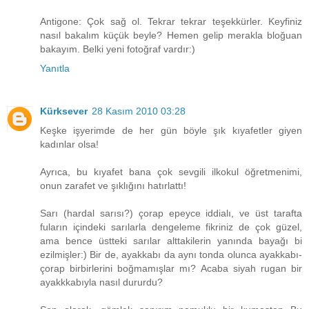
Antigone: Çok sağ ol. Tekrar tekrar teşekkürler. Keyfiniz
nasıl bakalım küçük beyle? Hemen gelip merakla bloğuan
bakayım. Belki yeni fotoğraf vardır:)
Yanıtla
Kürksever
28 Kasım 2010 03:28
Keşke işyerimde de her gün böyle şık kıyafetler giyen
kadınlar olsa!
Ayrıca, bu kıyafet bana çok sevgili ilkokul öğretmenimi,
onun zarafet ve şıklığını hatırlattı!
Sarı (hardal sarısı?) çorap epeyce iddialı, ve üst tarafta
fuların içindeki sarılarla dengeleme fikriniz de çok güzel,
ama bence üstteki sarılar alttakilerin yanında bayağı bi
ezilmişler:) Bir de, ayakkabı da aynı tonda olunca ayakkabı-
çorap birbirlerini boğmamışlar mı? Acaba siyah rugan bir
ayakkkabıyla nasıl dururdu?