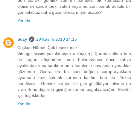
Son olarak, gömlek sanırım pamuklu bir kumaştan Bu
elbisenin içinde ipek, saten veya benzeri parlak dokulu bir
gömlek/bluz daha güzel olmaz mıydı acaba?
Yanıtla
Suzy
29 Kasım 2010 14:16
Coşkun Hürsel: Çok teşekkürler...
Vintage hissini yakalamışım anlaşılan:) Çorabın altına ben
de rugan düşündüm ama bulamayınca önce kahve
ayakkabılarıma sarıldım ama kombinin havasına uymadılar
gözümde. Sonra da bu sarı boğucu çorap-ayakkabı
uyumuna razı kalmak zorunda kaldım ben de. Yoksa
hemfikiriz... Gömlek ise iyi fikir gibi gözüküyor. elimde de
var:) Bunu dışarıda giydiğim zaman uygulayacağım. Fikirler
için teşekkürler...
Yanıtla