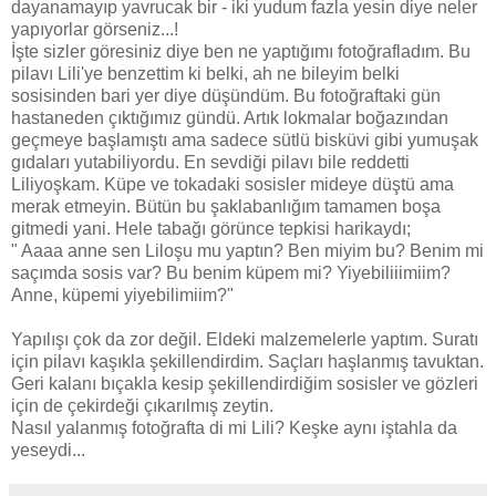
dayanamayıp yavrucak bir - iki yudum fazla yesin diye neler
yapıyorlar görseniz...!
İşte sizler göresiniz diye ben ne yaptığımı fotoğrafladım. Bu
pilavı Lili'ye benzettim ki belki, ah ne bileyim belki
sosisinden bari yer diye düşündüm. Bu fotoğraftaki gün
hastaneden çıktığımız gündü. Artık lokmalar boğazından
geçmeye başlamıştı ama sadece sütlü bisküvi gibi yumuşak
gıdaları yutabiliyordu. En sevdiği pilavı bile reddetti
Liliyoşkam. Küpe ve tokadaki sosisler mideye düştü ama
merak etmeyin. Bütün bu şaklabanlığım tamamen boşa
gitmedi yani. Hele tabağı görünce tepkisi harikaydı;
" Aaaa anne sen Liloşu mu yaptın? Ben miyim bu? Benim mi
saçımda sosis var? Bu benim küpem mi? Yiyebiliiimiim?
Anne, küpemi yiyebilimiim?"
Yapılışı çok da zor değil. Eldeki malzemelerle yaptım. Suratı
için pilavı kaşıkla şekillendirdim. Saçları haşlanmış tavuktan.
Geri kalanı bıçakla kesip şekillendirdiğim sosisler ve gözleri
için de çekirdeği çıkarılmış zeytin.
Nasıl yalanmış fotoğrafta di mi Lili? Keşke aynı iştahla da
yeseydi...