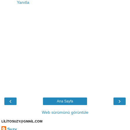
Yanıtla
‹
›
Ana Sayfa
Web sürümünü görüntüle
LİLİTOSUZY@GMAİL.COM
Suzy