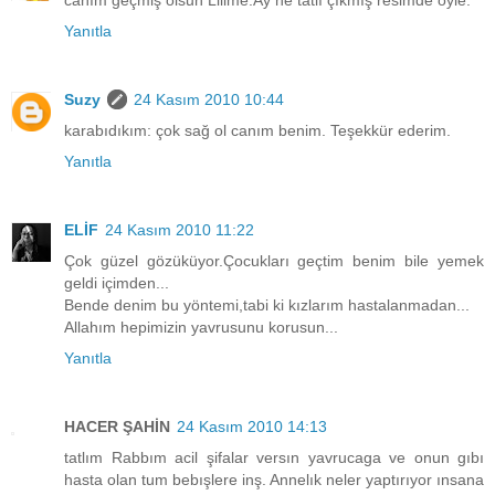
canım geçmiş olsun Lilime.Ay ne tatlı çıkmış resimde öyle.
Yanıtla
Suzy
24 Kasım 2010 10:44
karabıdıkım: çok sağ ol canım benim. Teşekkür ederim.
Yanıtla
ELİF
24 Kasım 2010 11:22
Çok güzel gözüküyor.Çocukları geçtim benim bile yemek
geldi içimden...
Bende denim bu yöntemi,tabi ki kızlarım hastalanmadan...
Allahım hepimizin yavrusunu korusun...
Yanıtla
HACER ŞAHİN
24 Kasım 2010 14:13
tatlım Rabbım acil şifalar versın yavrucaga ve onun gıbı
hasta olan tum bebışlere inş. Annelık neler yaptırıyor ınsana