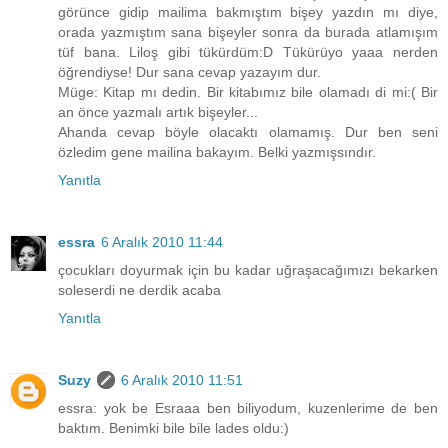
görünce gidip mailima bakmıştım bişey yazdın mı diye,
orada yazmıştım sana bişeyler sonra da burada atlamışım
tüf bana. Liloş gibi tükürdüm:D Tükürüyo yaaa nerden
öğrendiyse! Dur sana cevap yazayım dur.
Müge: Kitap mı dedin. Bir kitabımız bile olamadı di mi:( Bir
an önce yazmalı artık bişeyler...
Ahanda cevap böyle olacaktı olamamış. Dur ben seni
özledim gene mailina bakayım. Belki yazmışsındır.
Yanıtla
essra
6 Aralık 2010 11:44
çocukları doyurmak için bu kadar uğraşacağımızı bekarken
soleserdi ne derdik acaba
Yanıtla
Suzy
6 Aralık 2010 11:51
essra: yok be Esraaa ben biliyodum, kuzenlerime de ben
baktım. Benimki bile bile lades oldu:)