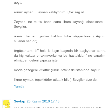
geçti.
ernur: aynen !!! aynen katılıyorum. Çok sağ ol.
Zeynep: ne mutlu bana sana ilham kaynağı olacaksam...
Sevgiler.
ikimiz: hemen geldim baktım linke süpperleeer:) Ağzım
sulandı sağ ol:)
örgüçantam: öff hele ki kışın başında bir başlıyorlar sonra
da hiç yakayı bırakmıyorlar ya bu hastalıklar:( ne yapalım
elimizden geleni yapıcaz işte.
moda gezegeni: Atlattık şükür. Artık eski iştahında sayılır.
ilknur oymak: teşekkürler atlattık bile:) Sevgiler size de.
Yanıtla
Sevtap
23 Kasım 2010 17:43