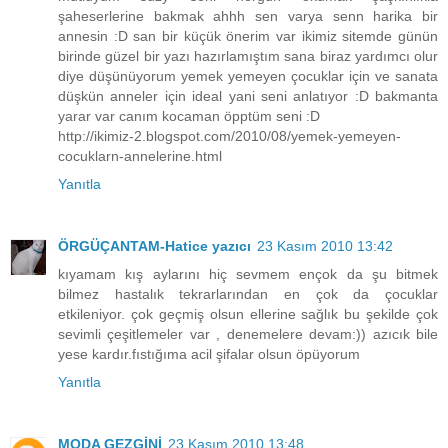
şaheserlerine bakmak ahhh sen varya senn harika bir
annesin :D san bir küçük önerim var ikimiz sitemde günün
birinde güzel bir yazı hazırlamıştım sana biraz yardımcı olur
diye düşünüyorum yemek yemeyen çocuklar için ve sanata
düşkün anneler için ideal yani seni anlatıyor :D bakmanta
yarar var canım kocaman öpptüm seni :D
http://ikimiz-2.blogspot.com/2010/08/yemek-yemeyen-
cocuklarn-annelerine.html
Yanıtla
ÖRGÜÇANTAM-Hatice yazıcı
23 Kasım 2010 13:42
kıyamam kış aylarını hiç sevmem ençok da şu bitmek
bilmez hastalık tekrarlarından en çok da çocuklar
etkileniyor. çok geçmiş olsun ellerine sağlık bu şekilde çok
sevimli çeşitlemeler var , denemelere devam:)) azıcık bile
yese kardır.fıstığıma acil şifalar olsun öpüyorum
Yanıtla
MODA GEZGİNİ
23 Kasım 2010 13:48