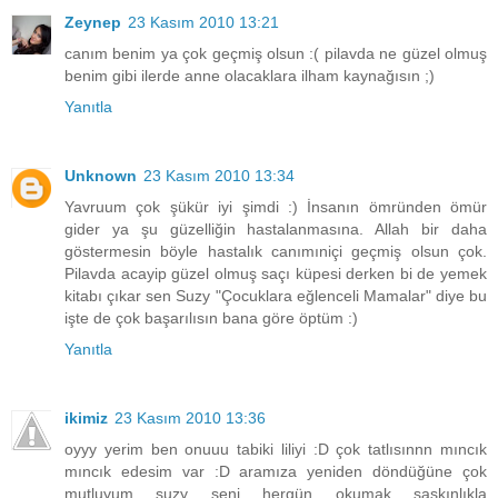
Zeynep
23 Kasım 2010 13:21
canım benim ya çok geçmiş olsun :( pilavda ne güzel olmuş
benim gibi ilerde anne olacaklara ilham kaynağısın ;)
Yanıtla
Unknown
23 Kasım 2010 13:34
Yavruum çok şükür iyi şimdi :) İnsanın ömründen ömür
gider ya şu güzelliğin hastalanmasına. Allah bir daha
göstermesin böyle hastalık canımıniçi geçmiş olsun çok.
Pilavda acayip güzel olmuş saçı küpesi derken bi de yemek
kitabı çıkar sen Suzy "Çocuklara eğlenceli Mamalar" diye bu
işte de çok başarılısın bana göre öptüm :)
Yanıtla
ikimiz
23 Kasım 2010 13:36
oyyy yerim ben onuuu tabiki liliyi :D çok tatlısınnn mıncık
mıncık edesim var :D aramıza yeniden döndüğüne çok
mutluyum suzy seni hergün okumak şaşkınlıkla