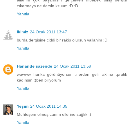
allahım çok başarılısın gerçekten lilibebek dikiş dergisi
çıkarmaya ne dersin kzuum :D :D
Yanıtla
ikimiz
24 Ocak 2011 13:47
burda dergisine ciddi bir rakip olursun vallahim :D
Yanıtla
Hanande sazende
24 Ocak 2011 13:59
wawww harika görünüyorsun ,nerden gelir aklına ,pratik
kadınsın :)ben biliyorum
Yanıtla
Yeşim
24 Ocak 2011 14:35
Muhteşem olmuş canım ellerine sağlık :)
Yanıtla