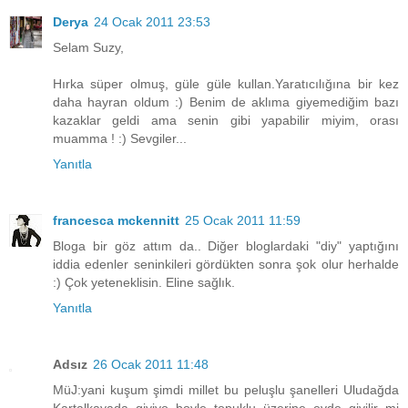
Derya
24 Ocak 2011 23:53
Selam Suzy,
Hırka süper olmuş, güle güle kullan.Yaratıcılığına bir kez
daha hayran oldum :) Benim de aklıma giyemediğim bazı
kazaklar geldi ama senin gibi yapabilir miyim, orası
muamma ! :) Sevgiler...
Yanıtla
francesca mckennitt
25 Ocak 2011 11:59
Bloga bir göz attım da.. Diğer bloglardaki "diy" yaptığını
iddia edenler seninkileri gördükten sonra şok olur herhalde
:) Çok yeteneklisin. Eline sağlık.
Yanıtla
Adsız
26 Ocak 2011 11:48
MüJ:yani kuşum şimdi millet bu peluşlu şanelleri Uludağda
Kartalkayada giyiyo boyle topuklu üzerine evde giyilir mi