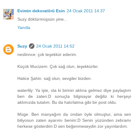
Evimin dekoratörü Esin
24 Ocak 2011 14:37
Suzy döktürmüşsün yine...
Yanıtla
Suzy
24 Ocak 2011 14:52
neslinnce: çok teşekkür ederim.
Küçük Mucizem: Çok sağ olun, teşekkürler.
Hatice Şahin: sağ olun, sevgiler bizden.
waterlily: Ya işte, ola ki birinin aklına gelmez diye paylaştım
ben de zaten:D sonuçta bilgisayar değiliz ki herşeyi
aklımızda tutalım. Bu da hatırlatma gibi bir post oldu.
Müge: Ben manyağım da ondan öyle olmuştur, ama sen
biliyosun zaten ayarımı benim:D Senin yüzünden zebramı
herkese gösterdim:D sen beğenmeseydin zor yayınlardım.