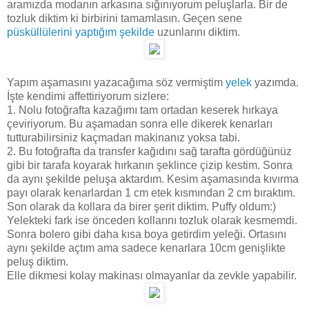
aramızda modanın arkasına sığınıyorum peluşlarla. Bir de
tozluk diktim ki birbirini tamamlasın. Geçen sene
püsküllülerini yaptığım şekilde
uzunlarını diktim.
Yapım aşamasını yazacağıma söz vermiştim
yelek
yazımda.
İşte kendimi affettiriyorum sizlere:
1. Nolu fotoğrafta kazağımı tam ortadan keserek hırkaya
çeviriyorum. Bu aşamadan sonra elle dikerek kenarları
tutturabilirsiniz kaçmadan makinanız yoksa tabi.
2. Bu fotoğrafta da transfer kağıdını sağ tarafta gördüğünüz
gibi bir tarafa koyarak hırkanın şeklince çizip kestim. Sonra
da aynı şekilde peluşa aktardım. Kesim aşamasında kıvırma
payı olarak kenarlardan 1 cm etek kısmından 2 cm bıraktım.
Son olarak da kollara da birer şerit diktim. Puffy oldum:)
Yelekteki fark ise önceden kollarını tozluk olarak kesmemdi.
Sonra bolero gibi daha kısa boya getirdim yeleği. Ortasını
aynı şekilde açtım ama sadece kenarlara 10cm genişlikte
peluş diktim.
Elle dikmesi kolay makinası olmayanlar da zevkle yapabilir.