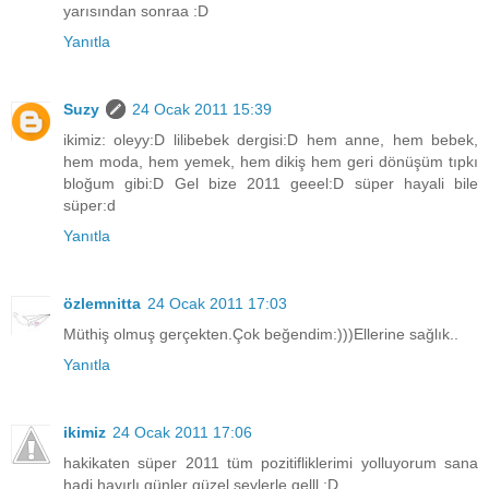
yarısından sonraa :D
Yanıtla
Suzy
24 Ocak 2011 15:39
ikimiz: oleyy:D lilibebek dergisi:D hem anne, hem bebek,
hem moda, hem yemek, hem dikiş hem geri dönüşüm tıpkı
bloğum gibi:D Gel bize 2011 geeel:D süper hayali bile
süper:d
Yanıtla
özlemnitta
24 Ocak 2011 17:03
Müthiş olmuş gerçekten.Çok beğendim:)))Ellerine sağlık..
Yanıtla
ikimiz
24 Ocak 2011 17:06
hakikaten süper 2011 tüm pozitifliklerimi yolluyorum sana
hadi hayırlı günler güzel şeylerle gelll :D