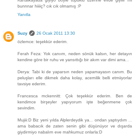
bunnnar hiiiiç? cık cık olmamış :P
Yanıtla
Suzy
26 Ocak 2011 13:30
özlemce: teşekkür ederim.
Ferah Feza: Yok canıım, neden sönük kalsın, her detayın
kendine göre bir ruhu ve yansıttığı bir akım var dimi ama...
Derya: Tabi ki de yaparsın neden yapamayasın canım. Bu
peluşları elle dikmek daha kolay, acemilik belli etmiiyorlar
tavsiye ederim.
Francesca mckennitt: Çok teşekkür ederim. Ben de
kendimce birşeyler yapıyorum işte beğenmene çok
sevindim.
Mujiii:D Biz yeni yılda Alplerdeydik ya... ondan yaptıydım ...
ama babacık de zaten senin gibi düşünüyor ve dışarda
giydirmiyo nabalım eve mahkumuz onlarla:D