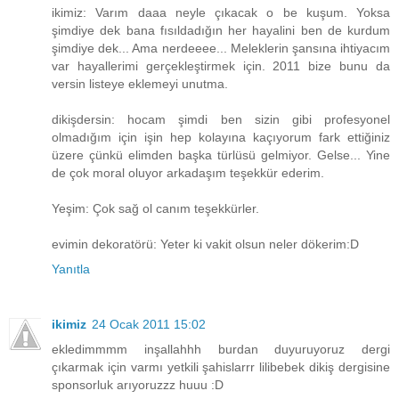
ikimiz: Varım daaa neyle çıkacak o be kuşum. Yoksa
şimdiye dek bana fısıldadığın her hayalini ben de kurdum
şimdiye dek... Ama nerdeeee... Meleklerin şansına ihtiyacım
var hayallerimi gerçekleştirmek için. 2011 bize bunu da
versin listeye eklemeyi unutma.
dikişdersin: hocam şimdi ben sizin gibi profesyonel
olmadığım için işin hep kolayına kaçıyorum fark ettiğiniz
üzere çünkü elimden başka türlüsü gelmiyor. Gelse... Yine
de çok moral oluyor arkadaşım teşekkür ederim.
Yeşim: Çok sağ ol canım teşekkürler.
evimin dekoratörü: Yeter ki vakit olsun neler dökerim:D
Yanıtla
ikimiz
24 Ocak 2011 15:02
ekledimmmm inşallahhh burdan duyuruyoruz dergi
çıkarmak için varmı yetkili şahislarrr lilibebek dikiş dergisine
sponsorluk arıyoruzzz huuu :D