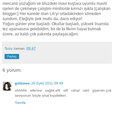
mercanlı yüzüğüm ve bluzdeki mavi kuşlara uyumlu mavili
ojeleri de çekmeye çalıştım minibüste kırmızı ışıkta (çalışkan
blogger;) Her karede olan Lili'yi ortadakinden silmeden
sundum. Eteğiyle pek mutlu da, dans ediyor!
Yoğun günler yine başladı. Okullar başladı, yüksek lisansta
tez aşamasına gelebildim, bir de bi fikrim hayat bulmak
üzere, az kaldı çok yakında paylaşacağım.
Suzy
zaman:
09:47
Paylaş
6 yorum:
gülümse
26 Eylül 2011 09:49
ohhhhh ellerine sağlık,efil efil rahat raht giyersin.çok
seviyorum böyle ahat kıyafetleri.
Yanıtla