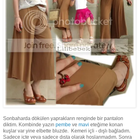
Sonbaharda dökülen yaprakların renginde bir pantalon
diktim. Kombinde yazın
pembe
ve
mavi
eteğime konan
kuşlar var yine elbette bluzde. Kemeri içli - dışlı bağladım.
Sadece içte veya sadece dışta olarak hoşlanmadım. Sonra