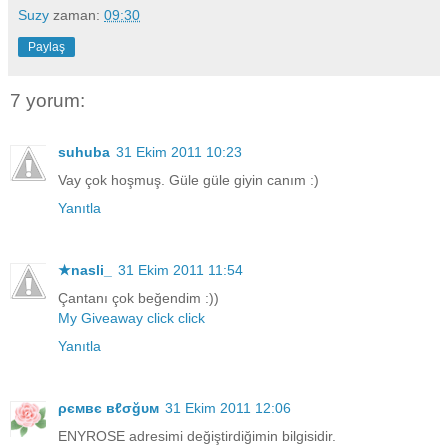
Suzy
zaman:
09:30
Paylaş
7 yorum:
suhuba
31 Ekim 2011 10:23
Vay çok hoşmuş. Güle güle giyin canım :)
Yanıtla
★nasli_
31 Ekim 2011 11:54
Çantanı çok beğendim :))
My Giveaway click click
Yanıtla
ρємвє вℓσğυм
31 Ekim 2011 12:06
ENYROSE adresimi değiştirdiğimin bilgisidir.