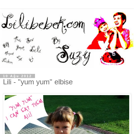
10 Ağu 2012
Lili - "yum yum" elbise