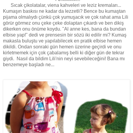
Sıcak çikolatalar, viena kahveleri ve leziz kremaları...
Kumaşın baskısı ne kadar da lezzetli? Bence bu kumaştan
pijama olmalıydı çünkü çok yumuşacık ve çok rahat ama Lili
görür görmez onu çeke çeke dolaptan çıkardı ve ben dikiş
dikerken onu önüme koydu. "Al anne kes, bana da bundan
elbise yap!" dedi ve prensesin bir sözü iki edilir mi? Kumaş
makasla buluştu ve yapılabilecek en pratik elbise hemen
dikildi. Ondan sonraki gün hemen üzerine geçirdi ve onu
kirletmemek için çok çabalamış belli ki diğer gün de tekrar
giydi. Nasıl da bildim Lili'nin neyi sevebileceğini! Bana mı
benzemeye başladı ne...