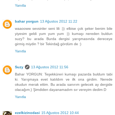
Yanıtla
bahar yorgun
13 Ağustos 2012 11:22
waaooww sevsinler seni lili :)) elbise çok şeker benim bile
yiyesim geldi yum yum yum :)) kumaşı nereden buldun
suzy? bu arada Burda dergisi yarışmasında dereceye
girmiş miydin ? bir Tekirdağ gördüm de :)
Yanıtla
Suzy
13 Ağustos 2012 11:56
Bahar YORGUN: Teşekküreri kumaşı pazarda buldum tabi
ki. Yarışmaya evet katıldım ve ilk ona girdim. Nerede
okudun merak ettim. Bu arada sanırım gelecek ay dergide
olacağım;) Şimdiden dayanamadım sır vereyim dedim:D
Yanıtla
ezelkizinodasi
15 Ağustos 2012 10:44