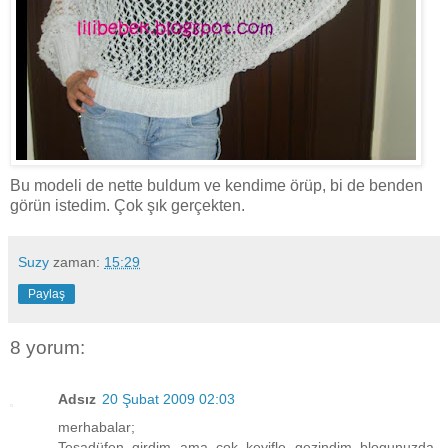
Bu modeli de nette buldum ve kendime örüp, bi de benden
görün istedim. Çok şık gerçekten.
Suzy
zaman:
15:29
Paylaş
8 yorum:
Adsız
20 Şubat 2009 02:03
merhabalar;
Tesadüfen girdim ama çok keyifle gezindim blogunuzda.