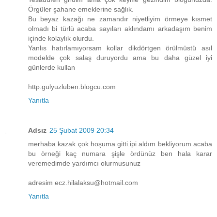
Örgüler şahane emeklerine sağlık.
Bu beyaz kazağı ne zamandır niyetliyim örmeye kısmet
olmadı bi türlü acaba sayıları aklındamı arkadaşım benim
içinde kolaylık olurdu.
Yanlıs hatırlamıyorsam kollar dikdörtgen örülmüstü asıl
modelde çok salaş duruyordu ama bu daha güzel iyi
günlerde kullan
http:gulyuzluben.blogcu.com
Yanıtla
Adsız
25 Şubat 2009 20:34
merhaba kazak çok hoşuma gitti.ipi aldım bekliyorum acaba
bu örneği kaç numara şişle ördünüz ben hala karar
veremedimde yardımcı olurmusunuz
adresim ecz.hilalaksu@hotmail.com
Yanıtla