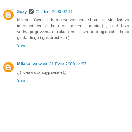
Suzy
21 Ekim 2009 02:11
Milena: Yavno i haresvat zashtoto shotm gi vidi izdava
interesni zvutsi, kato na primer : aaaiiiii:) , sled tova
vednaga gi vzima ot rukata mi i otiva pred ogldaloto da se
gleda dulgo i gali dreshkite:)
Yanıtla
Milena Ivanova
21 Ekim 2009 14:57
:))Голяма сладуранка е!:)
Yanıtla