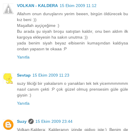
VOLKAN - KALDERA
15 Ekim 2009 11:12
Allahım onun duruşlarını yerim beeen, birgün öldürecek bu
kız beni :))
Maşallah ayçiçeğime :)
Bu arada şu siyah broşu satıştan kaldır, onu ben aldım ilk
kargoya ekleyesin ha sakın unutma :))
yada benim siyah beyaz elbisenin kumaşından kaldıysa
ondan yapasın te okaaa :P
Yanıtla
Sevtap
15 Ekim 2009 11:23
suzy liliciği bir yakalarsm o yanakları tek tek yicemmmmmm
nasıl canım çekti :P çok güzel olmuş prensesim güle güle
giysin :)
Yanıtla
Suzy
15 Ekim 2009 23:44
Volkan-Kaldera: Kalderanın izinde gidiyo işte:) Benim de