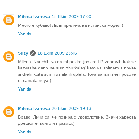
Milena Ivanova
18 Ekim 2009 17:00
Много е хубаво! Лили прилича на истински модел:)
Yanıtla
Suzy
18 Ekim 2009 23:46
Milena: Nauchih ya da mi pozira (pozira Li? zabravih kak se
kazvashe dano ne sum zburkala:( kato ya snimam s novite
si drehi koita sum i ushila ili oplela. Tova sa izmisleni pozove
ot samata neya:)
Yanıtla
Milena Ivanova
20 Ekim 2009 19:13
Браво! Личи си, че позира с удоволствие. Значи харесва
дрешките, които й правиш:)
Yanıtla