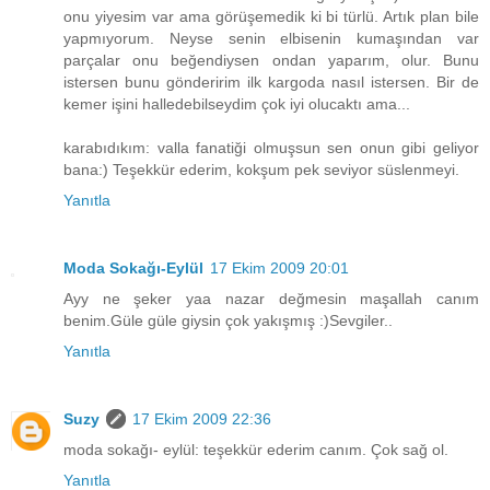
onu yiyesim var ama görüşemedik ki bi türlü. Artık plan bile
yapmıyorum. Neyse senin elbisenin kumaşından var
parçalar onu beğendiysen ondan yaparım, olur. Bunu
istersen bunu gönderirim ilk kargoda nasıl istersen. Bir de
kemer işini halledebilseydim çok iyi olucaktı ama...
karabıdıkım: valla fanatiği olmuşsun sen onun gibi geliyor
bana:) Teşekkür ederim, kokşum pek seviyor süslenmeyi.
Yanıtla
Moda Sokağı-Eylül
17 Ekim 2009 20:01
Ayy ne şeker yaa nazar değmesin maşallah canım
benim.Güle güle giysin çok yakışmış :)Sevgiler..
Yanıtla
Suzy
17 Ekim 2009 22:36
moda sokağı- eylül: teşekkür ederim canım. Çok sağ ol.
Yanıtla