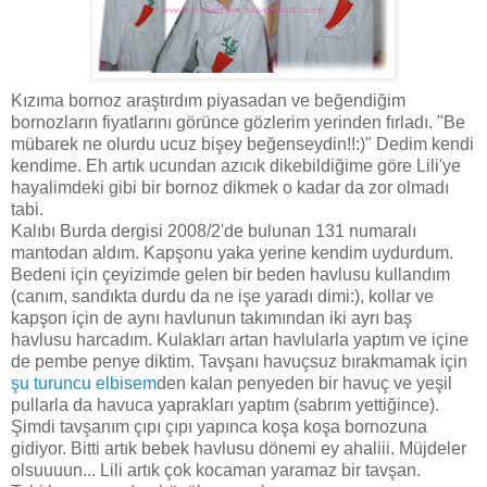
Kızıma bornoz araştırdım piyasadan ve beğendiğim
bornozların fiyatlarını görünce gözlerim yerinden fırladı. "Be
mübarek ne olurdu ucuz bişey beğenseydin!!:)" Dedim kendi
kendime. Eh artık ucundan azıcık dikebildiğime göre Lili'ye
hayalimdeki gibi bir bornoz dikmek o kadar da zor olmadı
tabi.
Kalıbı Burda dergisi 2008/2'de bulunan 131 numaralı
mantodan aldım. Kapşonu yaka yerine kendim uydurdum.
Bedeni için çeyizimde gelen bir beden havlusu kullandım
(canım, sandıkta durdu da ne işe yaradı dimi:), kollar ve
kapşon için de aynı havlunun takımından iki ayrı baş
havlusu harcadım. Kulakları artan havlularla yaptım ve içine
de pembe penye diktim. Tavşanı havuçsuz bırakmamak için
şu turuncu elbisem
den kalan penyeden bir havuç ve yeşil
pullarla da havuca yaprakları yaptım (sabrım yettiğince).
Şimdi tavşanım çıpı çıpı yapınca koşa koşa bornozuna
gidiyor. Bitti artık bebek havlusu dönemi ey ahaliii. Müjdeler
olsuuuun... Lili artık çok kocaman yaramaz bir tavşan.