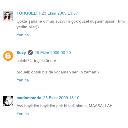
! ÖRGÜELİ !
23 Ekim 2009 13:57
Çokta şahane olmuş suzycim çok güzel düşünmüşsün, lili'yi
yedim bile:))
Yanıtla
Suzy
25 Ekim 2009 00:20
celebi74: teşekkürleer...
örgüeli: öptük biz de kocaman seni o zaman:)
Yanıtla
madammoda
25 Ekim 2009 13:10
Ayy bayildim bayildim pek bi tatli olmus, MAASALLAH...
Yanıtla