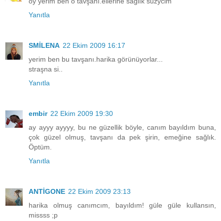
oy yerim ben o tavşanı.ellerine sağlık suzycim
Yanıtla
SMİLENA
22 Ekim 2009 16:17
yerim ben bu tavşanı.harika görünüyorlar...
straşna si..
Yanıtla
embir
22 Ekim 2009 19:30
ay ayyy ayyyy, bu ne güzellik böyle, canım bayıldım buna,
çok güzel olmuş, tavşanı da pek şirin, emeğine sağlık.
Öptüm.
Yanıtla
ANTİGONE
22 Ekim 2009 23:13
harika olmuş canımcım, bayıldım! güle güle kullansın,
missss ;p