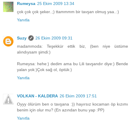
Rumeysa
25 Ekim 2009 13:34
çok çok çok şeker..;) ttammmm bir tavşan olmuş yaa..:)
Yanıtla
Suzy
26 Ekim 2009 09:31
madammoda: Teşekkür ettik biz, (ben niye üstüme
alındıysam şimdi:)
Rumeysa: hehe:) dedim ama bu Lili tavşandır diye:) Bende
yalan yok:)Çok sağ ol, öptük:)
Yanıtla
VOLKAN - KALDERA
26 Ekim 2009 17:51
Oyyy ölürüm ben o tavşana :)) hayırsız kocaman öp kızımı
benim için olur mu? (En azından bunu yap :PP)
Yanıtla