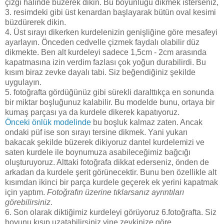
çizgi halinde büzerek dikin. Bu boyunluğu dikmek isterseniz,
3. resimdeki gibi üst kenardan başlayarak bütün oval kesimi
büzdürerek dikin.
4. Üst sırayı dikerken kurdelenizin genişliğine göre mesafeyi
ayarlayın. Önceden cedvelle çizmek faydalı olabilir düz
dikmekte. Ben alt kurdeleyi sadece 1,5cm - 2cm arasında
kapatmasına izin verdim fazlası çok yoğun durabilirdi. Bu
kısım biraz zevke dayalı tabi. Siz beğendiğiniz şekilde
uygulayın.
5. fotoğrafta gördüğünüz gibi sürekli daralttıkça en sonunda
bir miktar boşluğunuz kalabilir. Bu modelde bunu, ortaya bir
kumaş parçası ya da kurdele dikerek kapatıyoruz.
Önceki önlük modelinde
bu boşluk kalmaz zaten. Ancak
ondaki püf ise son sırayı tersine dikmek. Yani yukarı
bakacak şekilde büzerek dikiyoruz dantel kurdelemizi ve
saten kurdele ile boynumuza asabileceğimiz bağcığı
oluşturuyoruz. Alttaki fotoğrafa dikkat ederseniz, önden de
arkadan da kurdele şerit görünecektir. Bunu ben özellikle alt
kısımdan ikinci bir parça kurdele geçerek ek yerini kapatmak
için yaptım.
Fotoğrafın üzerine tıklarsanız ayrıntıları
görebilirsiniz
.
6. Son olarak diktiğimiz kurdeleyi görüyoruz 6.fotoğrafta. Siz
boyunu kısıp uzatabilirsiniz yine zevkinize göre.