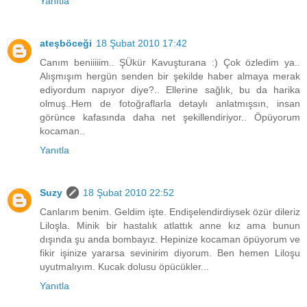
Yanıtla
ateşböceği
18 Şubat 2010 17:42
Canım beniiiiim.. ŞÜkür Kavuşturana :) Çok özledim ya..
Alışmışım hergün senden bir şekilde haber almaya merak
ediyordum napıyor diye?.. Ellerine sağlık, bu da harika
olmuş..Hem de fotoğraflarla detaylı anlatmışsın, insan
görünce kafasında daha net şekillendiriyor.. Öpüyorum
kocaman..
Yanıtla
Suzy
18 Şubat 2010 22:52
Canlarım benim. Geldim işte. Endişelendirdiysek özür dileriz
Liloşla. Minik bir hastalık atlattık anne kız ama bunun
dışında şu anda bombayız. Hepinize kocaman öpüyorum ve
fikir işinize yararsa sevinirim diyorum. Ben hemen Liloşu
uyutmalıyım. Kucak dolusu öpücükler...
Yanıtla