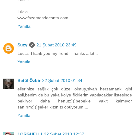
Lúcia
www.fazemosdeconta.com
Yanıtla
Suzy
21 Şubat 2010 23:49
Lucia: Thank you my frend. Thanks a lot...
Yanıtla
Betül Özbir
22 Şubat 2010 01:34
ellerinize sağlık çok güzel olmuş,siyah herzamanki gibi
asil,benim de bu yaka kolye fikirlerim yapılacaklar listesinde
bekliyor daha henüz:)))bebekle vakit kalmıyor
sanırım:)))şeker kızınızı öpüyorum....
Yanıtla
! ÖRGÜELİ !
22 Şubat 2010 12:37