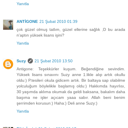
Yanıtla
ANTİGONE
21 Şubat 2010 01:39
çok güzel olmuş tatlım, güzel ellerine sağlık ;D bu arada
n'aptın yüksek lisans işini?
Yanıtla
Suzy
21 Şubat 2010 13:50
Antigone: Teşekkürler kuşum. Beğendiğine sevindim.
Yüksek lisans sınavını Suzy anne 1.likle alıp artık okullu
oldu:) P.tesileri okula gidicem artık. Bir baltaya sap olabilme
yolculuğum böylelikle başlamış oldu:) Hakkımda hayırlısı,
30 yaşımda aklıma okumak da geldi baksana, bakalım daha
başıma ne işler açıcam yaaa sabır. Allah beni benim
şerrimden korusun:) Haha:) Deli anne Suzy:)
Yanıtla