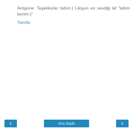
Antigone: Teşekkürler tatlım:) Liloşun en sevdiği laf "tatlım
benim:)"
Yanıtla
‹
›
Ana Sayfa