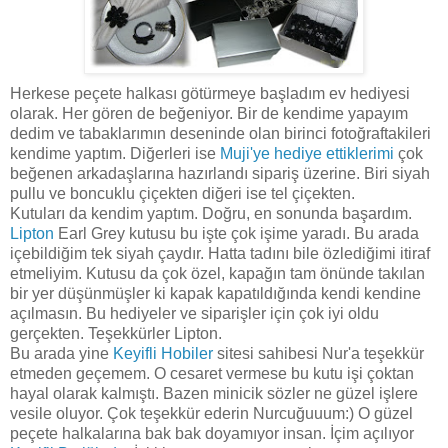
Herkese peçete halkası götürmeye başladım ev hediyesi
olarak. Her gören de beğeniyor. Bir de kendime yapayım
dedim ve tabaklarımın deseninde olan birinci fotoğraftakileri
kendime yaptım. Diğerleri ise
Muji'ye hediye ettiklerimi
çok
beğenen arkadaşlarına hazırlandı sipariş üzerine. Biri siyah
pullu ve boncuklu çiçekten diğeri ise tel çiçekten.
Kutuları da kendim yaptım. Doğru, en sonunda başardım.
Lipton
Earl Grey kutusu bu işte çok işime yaradı. Bu arada
içebildiğim tek siyah çaydır. Hatta tadını bile özlediğimi itiraf
etmeliyim. Kutusu da çok özel, kapağın tam önünde takılan
bir yer düşünmüşler ki kapak kapatıldığında kendi kendine
açılmasın. Bu hediyeler ve siparişler için çok iyi oldu
gerçekten. Teşekkürler Lipton.
Bu arada yine
Keyifli Hobiler
sitesi sahibesi Nur'a teşekkür
etmeden geçemem. O cesaret vermese bu kutu işi çoktan
hayal olarak kalmıştı. Bazen minicik sözler ne güzel işlere
vesile oluyor. Çok teşekkür ederin Nurcuğuuum:) O güzel
peçete halkalarına bak bak doyamıyor insan. İçim açılıyor