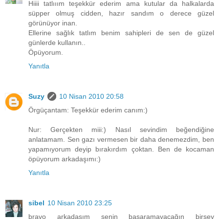
Hiiii tatlııım teşekkür ederim ama kutular da halkalarda
süpper olmuş cidden, hazır sandım o derece güzel
görünüyor inan.
Ellerine sağlık tatlım benim sahipleri de sen de güzel
günlerde kullanın..
Öpüyorum.
Yanıtla
Suzy
10 Nisan 2010 20:58
Örgüçantam: Teşekkür ederim canım:)
Nur: Gerçekten miii:) Nasıl sevindim beğendiğine
anlatamam. Sen gazı vermesen bir daha denemezdim, ben
yapamıyorum deyip bırakırdım çoktan. Ben de kocaman
öpüyorum arkadaşımı:)
Yanıtla
sibel
10 Nisan 2010 23:25
bravo arkadaşım senin başaramayacağın birşey