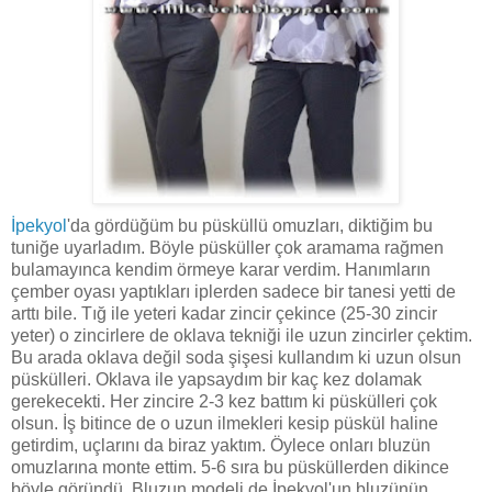
İpekyol
'da gördüğüm bu püsküllü omuzları, diktiğim bu
tuniğe uyarladım. Böyle püsküller çok aramama rağmen
bulamayınca kendim örmeye karar verdim. Hanımların
çember oyası yaptıkları iplerden sadece bir tanesi yetti de
arttı bile. Tığ ile yeteri kadar zincir çekince (25-30 zincir
yeter) o zincirlere de oklava tekniği ile uzun zincirler çektim.
Bu arada oklava değil soda şişesi kullandım ki uzun olsun
püskülleri. Oklava ile yapsaydım bir kaç kez dolamak
gerekecekti. Her zincire 2-3 kez battım ki püskülleri çok
olsun. İş bitince de o uzun ilmekleri kesip püskül haline
getirdim, uçlarını da biraz yaktım. Öylece onları bluzün
omuzlarına monte ettim. 5-6 sıra bu püsküllerden dikince
böyle göründü. Bluzun modeli de İpekyol'un bluzünün