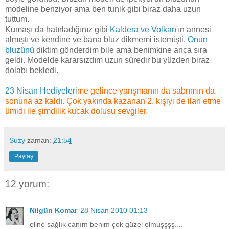
modeline benziyor ama ben tunik gibi biraz daha uzun
tuttum.
Kumaşı da hatırladığınız gibi
Kaldera ve Volkan'
ın annesi
almıştı ve kendine ve bana bluz dikmemi istemişti.
Onun
bluzünü
diktim gönderdim bile ama benimkine anca sıra
geldi. Modelde kararsızdım uzun süredir bu yüzden biraz
dolabı bekledi.
23 Nisan Hediyeleri
me gelince yarışmanın da sabrımın da
sonuna az kaldı. Çok yakında kazanan 2. kişiyi de ilan etme
ümidi ile şimdilik kucak dolusu sevgiler.
Suzy
zaman:
21:54
Paylaş
12 yorum:
Nilgün Komar
28 Nisan 2010 01:13
eline sağlık canım benim çok güzel olmuşşşş....