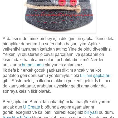
Arda isminde minik bir bey için diktiğim bir şapka. İkinci defa
bir aplike denedim, bu sefer daha başarılıyım. Aplike
yelkenliyi tamamen kafadan attım:) Yine de oldu diyebiliriz.
Yelkenliyi oluşturan o çuval parçalarını ve şapkanın ön
kısmındaki halatı anımsatan ipi hatırladınız mı? Nerden
arttıklarını
bu postumu
okuyunca anlarsınız.
İlk defa bir erkek çocuk şapkası diktim ancak yine kot
pantalon geri dönüşümü yöntemiyle, tıpkı
Lili'nin
şapkalar
ı
gibi. Süslemek için ilk önce aklıma yelkenli geldi. İş bitince
de kamyonlaaaar, arabalar, ayıcıklar geldi ama onlar da
sonraya kalsın fikir olarak.
Ben şapkaları Burda'dan çıkardığım kalıba göre dikiyorum
ancak dün
U Create
bloğunda yapım aşamalarını
görebileceğiniz ve kalıbını indirebileceğiniz
bir yazı
buldum.
Sew Much Ado
bloğunun sahibesi hazırlamış. Siz de evdeki