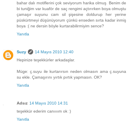
bahar dalı motiflerini çok seviyorum harika olmuş. Benim de
bi tuniğim var kuaför de saç rengimi açtırırken boya olmuştu
çamaşır suyunu cam sil şişesine doldurup her yerine
püskürtmeyi düşünüyorum çünkü enseden sırta kadar inmiş
boya :( ne dersin böyle kurtarabilirmiyim sence?
Yanıtla
Suzy
14 Mayıs 2010 12:40
Hepinize teşekkürler arkadaşlar.
Müge: ç.suyu ile kurtarırsın neden olmasın ama ç.suyuna
su ekle. Çamaşırını yırtık pırtık yapmasın. OK?
Yanıtla
Adsız
14 Mayıs 2010 14:31
teşekkür ederim canıııım ok :)
Yanıtla