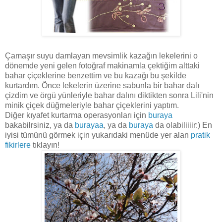
Çamaşır suyu damlayan mevsimlik kazağın lekelerini o
dönemde yeni gelen fotoğraf makinamla çektiğim alttaki
bahar çiçeklerine benzettim ve bu kazağı bu şekilde
kurtardım. Önce lekelerin üzerine sabunla bir bahar dalı
çizdim ve örgü yünleriyle bahar dalını diktikten sonra Lili'nin
minik çiçek düğmeleriyle bahar çiçeklerini yaptım.
Diğer kıyafet kurtarma operasyonları için
buraya
bakabilrsiniz, ya da
burayaa
, ya da
buraya
da olabiliiiir:) En
iyisi tümünü görmek için yukarıdaki menüde yer alan
pratik
fikirlere
tıklayın!