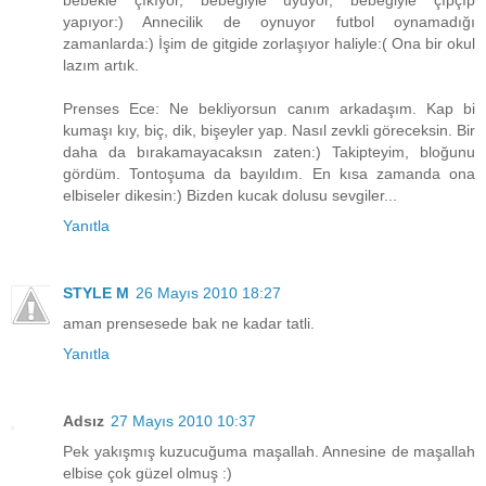
bebekle çıkıyor, bebeğiyle uyuyor, bebeğiyle çıpçıp
yapıyor:) Annecilik de oynuyor futbol oynamadığı
zamanlarda:) İşim de gitgide zorlaşıyor haliyle:( Ona bir okul
lazım artık.
Prenses Ece: Ne bekliyorsun canım arkadaşım. Kap bi
kumaşı kıy, biç, dik, bişeyler yap. Nasıl zevkli göreceksin. Bir
daha da bırakamayacaksın zaten:) Takipteyim, bloğunu
gördüm. Tontoşuma da bayıldım. En kısa zamanda ona
elbiseler dikesin:) Bizden kucak dolusu sevgiler...
Yanıtla
STYLE M
26 Mayıs 2010 18:27
aman prensesede bak ne kadar tatli.
Yanıtla
Adsız
27 Mayıs 2010 10:37
Pek yakışmış kuzucuğuma maşallah. Annesine de maşallah
elbise çok güzel olmuş :)