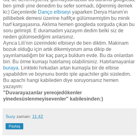
ben şimdi yine denedim bu sefer sormadı, öğrenmiş demek
ki:) Geçenlerde
Danço elbiseyi
yaparken Derya Hanım'ın
pillibebek demesi üzerine hafifçe gülümsemiştim bu minik
harf kargaşasına. Aklıma hemen googleda sorguda çıkan bu
soru gelmişti. E duramadım yazayım dedim belki siz de
neden gülümsediğimi anlarsınız.
Ayrıca Lili'nin üzerindeki elbiseyi de ben diktim. Makinam
bozuk olduğu için artık dikemiyorum ama dikip de
yayınlamadığım bir kaç parça buldum evde. Bu da onlardan
biri. Bu örme kumaşı hatırlamış olabilirsiniz. Hatırlamayanlar
buraya
. Linkteki hırkadan artan kumaşla bir de elbise
yapabildim ve boynunu bordo iple apachiler gibi süsledim.
Bu apachi hangi kabileden diye soruyorsanız hemen
yazayım:
"Duvarayazanlar yereojedökenler
yinedesüslenmeyisevenler" kabilesinden:)
Suzy
zaman:
11:42
Paylaş