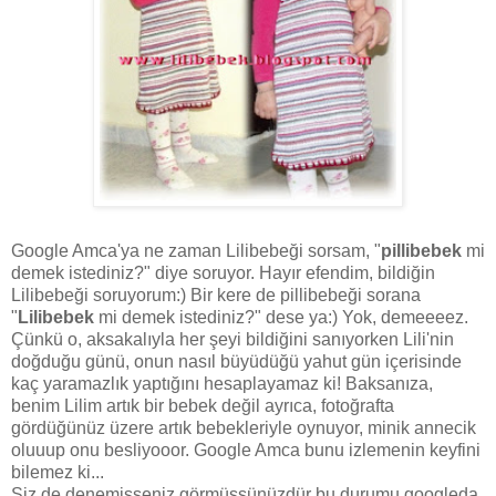
Google Amca'ya ne zaman Lilibebeği sorsam, "
pillibebek
mi
demek istediniz?" diye soruyor. Hayır efendim, bildiğin
Lilibebeği soruyorum:) Bir kere de pillibebeği sorana
"
Lilibebek
mi demek istediniz?" dese ya:) Yok, demeeeez.
Çünkü o, aksakalıyla her şeyi bildiğini sanıyorken Lili'nin
doğduğu günü, onun nasıl büyüdüğü yahut gün içerisinde
kaç yaramazlık yaptığını hesaplayamaz ki! Baksanıza,
benim Lilim artık bir bebek değil ayrıca, fotoğrafta
gördüğünüz üzere artık bebekleriyle oynuyor, minik annecik
oluuup onu besliyooor. Google Amca bunu izlemenin keyfini
bilemez ki...
Siz de denemişseniz görmüşsünüzdür bu durumu googleda,