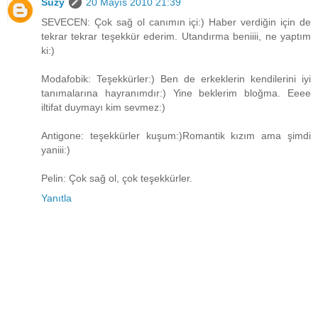
Suzy
20 Mayıs 2010 21:39
SEVECEN: Çok sağ ol canımın içi:) Haber verdiğin için de
tekrar tekrar teşekkür ederim. Utandırma beniiii, ne yaptım
ki:)
Modafobik: Teşekkürler:) Ben de erkeklerin kendilerini iyi
tanımalarına hayranımdır:) Yine beklerim bloğma. Eeee
iltifat duymayı kim sevmez:)
Antigone: teşekkürler kuşum:)Romantik kızım ama şimdi
yaniii:)
Pelin: Çok sağ ol, çok teşekkürler.
Yanıtla