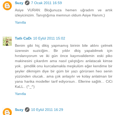
Suzy
7 Ocak 2011 16:59
Asiye VURAN: Bloğunuza hemen uğradım ve artık
izleyicinizim. Tanıştığıma memnun oldum Asiye Hanım;)
Yanıtla
Tatlı CaDı
10 Eylül 2011 15:02
Benim gibi hiç dikiş yapmamış birinin bile aklını çelmek
üzeresin suziciğim.. Bir yıldır dkiş yapabilmek için
hırslanıyorum ve iki gün önce kayınvalidemin eski piko
makinesini çıkardım ama nasıl çalıştığını anlatacak kimse
yok.. şimdilik onu kurcalamakla meşkulüm eğer kendime bir
şeyler dikmişim diye bir güm bir yazı görürsen heo senin
yüzünden olucak.. ama çok anlaşılır ve kolay anlatman bir
yana harika modeller tarif ediyorsun.. Ellerine sağlık... CiCi
KaLL.. (^_^)
Yanıtla
Suzy
10 Eylül 2011 16:29