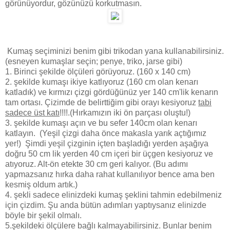
görünüyordur, gözünüzü korkutmasın.
Kumaş seçiminizi benim gibi trikodan yana kullanabilirsiniz.
(esneyen kumaşlar seçin; penye, triko, jarse gibi)
1. Birinci şekilde ölçüleri görüyoruz. (160 x 140 cm)
2. şekilde kumaşı ikiye katlıyoruz (160 cm olan kenarı
katladık) ve kırmızı çizgi gördüğünüz yer 140 cm'lik kenarın
tam ortası. Çizimde de belirttiğim gibi orayı kesiyoruz
tabi
sadece üst katı
!!!!.(Hırkamızın iki ön parçası oluştu!)
3. şekilde kumaşı açın ve bu sefer 140cm olan kenarı
katlayın. (Yeşil çizgi daha önce makasla yarık açtığımız
yer!) Şimdi yeşil çizginin içten başladığı yerden aşağıya
doğru 50 cm lik yerden 40 cm içeri bir üçgen kesiyoruz ve
atıyoruz. Alt-ön etekte 30 cm geri kalıyor. (Bu adımı
yapmazsanız hırka daha rahat kullanılıyor bence ama ben
kesmiş oldum artık.)
4. şekli sadece elinizdeki kumaş şeklini tahmin edebilmeniz
için çizdim. Şu anda bütün adımları yaptıysanız elinizde
böyle bir şekil olmalı.
5.şekildeki ölçülere bağlı kalmayabilirsiniz. Bunlar benim