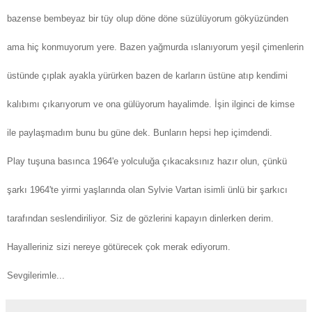
bazense bembeyaz bir tüy olup döne döne süzülüyorum gökyüzünden
ama hiç konmuyorum yere. Bazen yağmurda ıslanıyorum yeşil çimenlerin
üstünde çıplak ayakla yürürken bazen de karların üstüne atıp kendimi
kalıbımı çıkarıyorum ve ona gülüyorum hayalimde. İşin ilginci de kimse
ile paylaşmadım bunu bu güne dek. Bunların hepsi hep içimdendi.
Play tuşuna basınca 1964'e yolculuğa çıkacaksınız hazır olun, çünkü
şarkı 1964'te yirmi yaşlarında olan Sylvie Vartan isimli ünlü bir şarkıcı
tarafından seslendiriliyor. Siz de gözlerini kapayın dinlerken derim.
Hayalleriniz sizi nereye götürecek çok merak ediyorum.
Sevgilerimle...