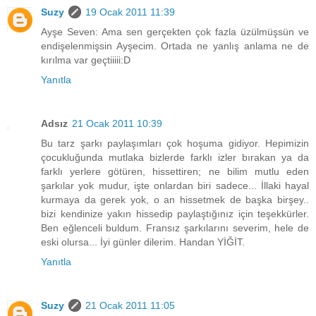
Suzy
19 Ocak 2011 11:39
Ayşe Seven: Ama sen gerçekten çok fazla üzülmüşsün ve
endişelenmişsin Ayşecim. Ortada ne yanlış anlama ne de
kırılma var geçtiiiii:D
Yanıtla
Adsız
21 Ocak 2011 10:39
Bu tarz şarkı paylaşımları çok hoşuma gidiyor. Hepimizin
çocukluğunda mutlaka bizlerde farklı izler bırakan ya da
farklı yerlere götüren, hissettiren; ne bilim mutlu eden
şarkılar yok mudur, işte onlardan biri sadece... İllaki hayal
kurmaya da gerek yok, o an hissetmek de başka birşey..
bizi kendinize yakın hissedip paylaştığınız için teşekkürler.
Ben eğlenceli buldum. Fransız şarkılarını severim, hele de
eski olursa... İyi günler dilerim. Handan YİĞİT.
Yanıtla
Suzy
21 Ocak 2011 11:05