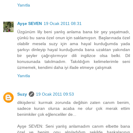
Yanıtla
Ayşe SEVEN
19 Ocak 2011 08:31
Üzgünüm lily beni yanlış anlama bana bir şey yaşatmadı,
çünkü bu sana özel onun için saklamışsın. Başlarınada özel
olabilir mesela suzy için ama hayal kurduğumda yada
şarkıyı dinleyip hayal kurduğumda bana uzaktan yakından
bir şeyler çağrıştırmıyor dili ingilizce olsa belki. Dil
konusunada takılmadım. Takıldığım kelimelerimle seni
üzmemek, kendimi daha iyi ifade etmeye çalışmak
Yanıtla
Suzy
19 Ocak 2011 09:53
dikişdersi: kurmak zorunda değilsin zaten canım benim,
sadece kuran olursa acaba ne olur çok merak ettim
benimkiler çok eğlenceliler de...
Ayşe SEVEN: Seni yanlış anlamadım canım elbette bana
özel ve benim onu algıladığım şekilde başkalarının