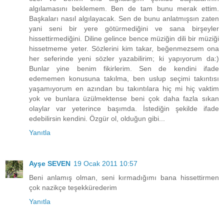
algılamasını beklemem. Ben de tam bunu merak ettim.
Başkaları nasıl algılayacak. Sen de bunu anlatmışsın zaten
yani seni bir yere götürmediğini ve sana birşeyler
hissettirmediğini. Diline gelince bence müziğin dili bir müziği
hissetmeme yeter. Sözlerini kim takar, beğenmezsem ona
her seferinde yeni sözler yazabilirim; ki yapıyorum da:)
Bunlar yine benim fikirlerim. Sen de kendini ifade
edememen konusuna takılma, ben uslup seçimi takıntısı
yaşamıyorum en azından bu takıntılara hiç mi hiç vaktim
yok ve bunlara üzülmektense beni çok daha fazla sıkan
olaylar var yeterince başımda. İstediğin şekilde ifade
edebilirsin kendini. Özgür ol, olduğun gibi...
Yanıtla
Ayşe SEVEN
19 Ocak 2011 10:57
Beni anlamış olman, seni kırmadığımı bana hissettirmen
çok nazikçe teşekkürederim
Yanıtla