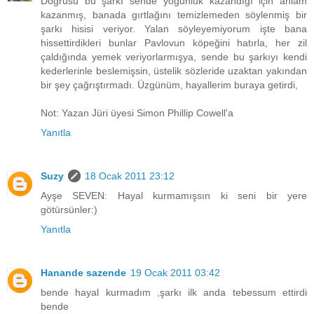
Doğrusu bu şarkı sende yoğunluk kazandığı için anlam
kazanmış, banada gırtlağını temizlemeden söylenmiş bir
şarkı hisisi veriyor. Yalan söyleyemiyorum işte bana
hissettirdikleri bunlar Pavlovun köpeğini hatırla, her zil
çaldığında yemek veriyorlarmışya, sende bu şarkıyı kendi
kederlerinle beslemişsin, üstelik sözleride uzaktan yakından
bir şey çağrıştırmadı. Üzgünüm, hayallerim buraya getirdi,
Not: Yazan Jüri üyesi Simon Phillip Cowell'a
Yanıtla
Suzy
18 Ocak 2011 23:12
Ayşe SEVEN: Hayal kurmamışsın ki seni bir yere
götürsünler:)
Yanıtla
Hanande sazende
19 Ocak 2011 03:42
bende hayal kurmadım ,şarkı ilk anda tebessum ettirdi
bende