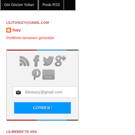
Gör Gözüm Yolları
Posts RSS
LİLİTOSUZY@GMAİL.COM
Suzy
Profilimin tamamını görüntüle
LİLİBEBEK'TE ARA