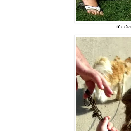
Lili'nin ü