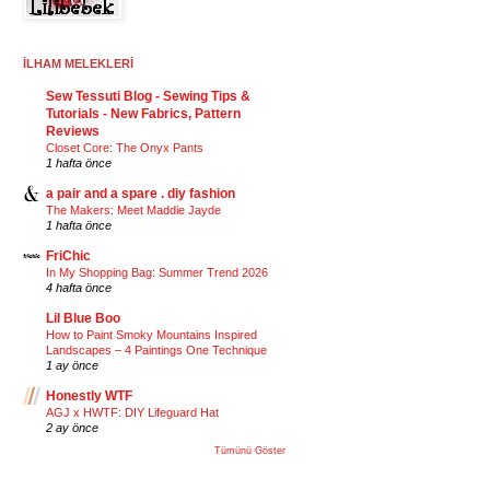
İLHAM MELEKLERİ
Sew Tessuti Blog - Sewing Tips &
Tutorials - New Fabrics, Pattern
Reviews
Closet Core: The Onyx Pants
1 hafta önce
a pair and a spare . diy fashion
The Makers: Meet Maddie Jayde
1 hafta önce
FriChic
In My Shopping Bag: Summer Trend 2026
4 hafta önce
Lil Blue Boo
How to Paint Smoky Mountains Inspired
Landscapes – 4 Paintings One Technique
1 ay önce
Honestly WTF
AGJ x HWTF: DIY Lifeguard Hat
2 ay önce
Tümünü Göster