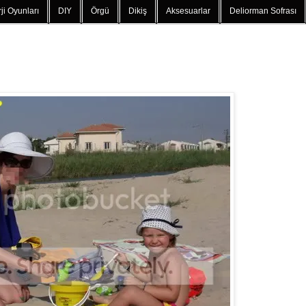
ji Oyunları
DIY
Örgü
Dikiş
Aksesuarlar
Deliorman Sofrası