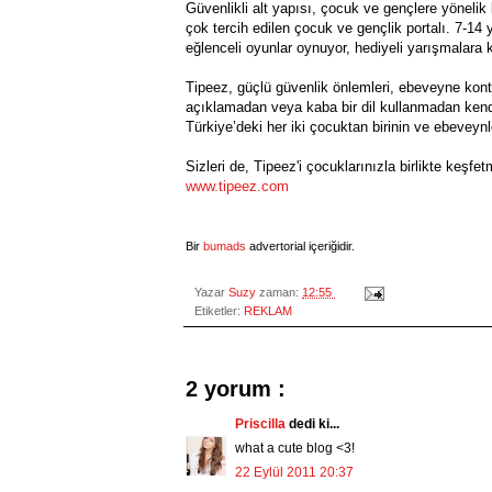
Güvenlikli alt yapısı, çocuk ve gençlere yönelik b
çok tercih edilen çocuk ve gençlik portalı. 7-14 
eğlenceli oyunlar oynuyor, hediyeli yarışmalara kat
Tipeez, güçlü güvenlik önlemleri, ebeveyne kontro
açıklamadan veya kaba bir dil kullanmadan kend
Türkiye’deki her iki çocuktan birinin ve ebeveynle
Sizleri de, Tipeez'i çocuklarınızla birlikte keş
www.tipeez.com
Bir
bumads
advertorial içeriğidir.
Yazar
Suzy
zaman:
12:55
Etiketler:
REKLAM
2 yorum :
Priscilla
dedi ki...
what a cute blog <3!
22 Eylül 2011 20:37