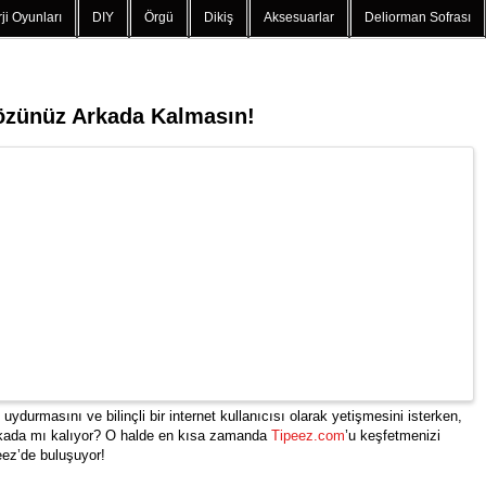
ji Oyunları
DIY
Örgü
Dikiş
Aksesuarlar
Deliorman Sofrası
özünüz Arkada Kalmasın!
durmasını ve bilinçli bir internet kullanıcısı olarak yetişmesini isterken,
 arkada mı kalıyor? O halde en kısa zamanda
Tipeez.com
’u keşfetmenizi
ez’de buluşuyor!