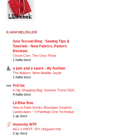
İLHAM MELEKLERİ
Sew Tessuti Blog - Sewing Tips &
Tutorials - New Fabrics, Pattern
Reviews
Closet Core: The Onyx Pants
1 hafta önce
a pair and a spare . diy fashion
The Makers: Meet Maddie Jayde
1 hafta önce
FriChic
In My Shopping Bag: Summer Trend 2026
4 hafta önce
Lil Blue Boo
How to Paint Smoky Mountains Inspired
Landscapes – 4 Paintings One Technique
1 ay önce
Honestly WTF
AGJ x HWTF: DIY Lifeguard Hat
2 ay önce