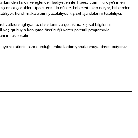
irbirinden farklı ve eğlenceli faaliyetleri ile Tipeez.com, Türkiye’nin en
yaş arası çocuklar Tipeez.com’da güncel haberleri takip ediyor, birbirinden
ılıyor, kendi makalelerini yazabiliyor, kişisel ajandalarını tutabiliyor.
l yetkisi sağlayan özel sistemi ve çocuklara kişisel bilgilerini
i yaş grubuyla konuşma özgürlüğü veren patentli programıyla,
rinin tek tercihi.
fetmeye ve sitenin size sunduğu imkanlardan yararlanmaya davet ediyoruz: