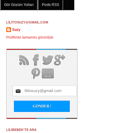
Gör Gözüm Yolları
Posts RSS
LİLİTOSUZY@GMAİL.COM
Suzy
Profilimin tamamını görüntüle
LİLİBEBEK'TE ARA