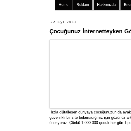
Home
Reklam
Hakkımızda
Ener
22 Eyl 2011
Çocuğunuz İnternetteyken G
Hızla dijitalleşen dünyaya çocuğunuzun da ayak uy
güvenlikli bir site bulamadığınız için gözünüz
öneriyoruz. Çünkü 1.000.000 çocuk her gün Tipe