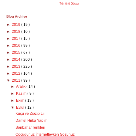
Tümünü Göster
Blog Archive
►
2019
( 19 )
►
2018
( 10 )
►
2017
( 15 )
►
2016
( 99 )
►
2015
( 67 )
►
2014
( 200 )
►
2013
( 225 )
►
2012
( 164 )
▼
2011
( 99 )
►
Aralık
( 14 )
►
Kasım
( 9 )
►
Ekim
( 13 )
▼
Eylül
( 12 )
Kuçu ve Zıpzıp Lili
Dantel Hırka Yapımı
Sonbahar renkleri
Çocuğunuz İnternetteyken Gözünüz