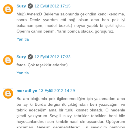
Suzy
12 Eylül 2012 17:15
Muj:) Aynen:D Bekleme salonunda çekindim kendi kendime,
sonra Deniz yyardım etti sağ olsun ama ben pek iyi
bakamamışım, model bozuk:) neyse yaptık bi şekil işte...
Öperim canım benim. Yarın bomca olacak, görüşürüz.
Yanıtla
Suzy
12 Eylül 2012 17:33
fatos: Çok teşekkür ederim:)
Yanıtla
mor atölye
13 Eylül 2012 14:29
Bu ara bloğumla pek ilgilenemediğim için yazamadım ama
bu ay ki Burda dergisi ilk çıktığından beri yazacağım ve
tebrik edeceğim ama bir türlü kısmet olmadı. O nedenle
şimdi yazıyorum Sevgili suzy tebrikler tebrikler, beni bile
heyecanlandırdı sen kimbilir nasıl olmuşsundur. Opüyorum
kocaman. Gelelim geometriklere:) En sevdiğim pantolon