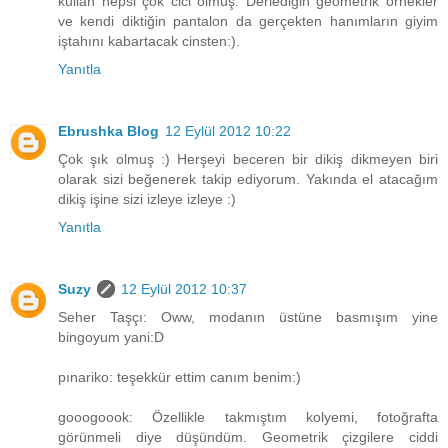
kullan hepsi çok cici olmuş. Derlediğin geometrik örnekler
ve kendi diktiğin pantalon da gerçekten hanımların giyim
iştahını kabartacak cinsten:).
Yanıtla
Ebrushka Blog
12 Eylül 2012 10:22
Çok şık olmuş :) Herşeyi beceren bir dikiş dikmeyen biri
olarak sizi beğenerek takip ediyorum. Yakında el atacağım
dikiş işine sizi izleye izleye :)
Yanıtla
Suzy
12 Eylül 2012 10:37
Seher Taşçı: Oww, modanın üstüne basmışım yine
bingoyum yani:D
pınariko: teşekkür ettim canım benim:)
gooogoook: Özellikle takmıştım kolyemi, fotoğrafta
görünmeli diye düşündüm. Geometrik çizgilere ciddi