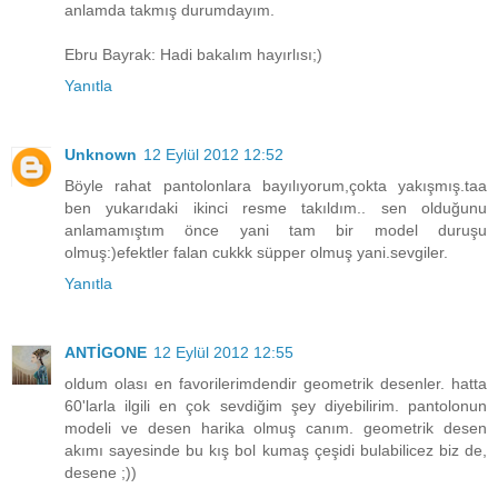
anlamda takmış durumdayım.
Ebru Bayrak: Hadi bakalım hayırlısı;)
Yanıtla
Unknown
12 Eylül 2012 12:52
Böyle rahat pantolonlara bayılıyorum,çokta yakışmış.taa
ben yukarıdaki ikinci resme takıldım.. sen olduğunu
anlamamıştım önce yani tam bir model duruşu
olmuş:)efektler falan cukkk süpper olmuş yani.sevgiler.
Yanıtla
ANTİGONE
12 Eylül 2012 12:55
oldum olası en favorilerimdendir geometrik desenler. hatta
60'larla ilgili en çok sevdiğim şey diyebilirim. pantolonun
modeli ve desen harika olmuş canım. geometrik desen
akımı sayesinde bu kış bol kumaş çeşidi bulabilicez biz de,
desene ;))