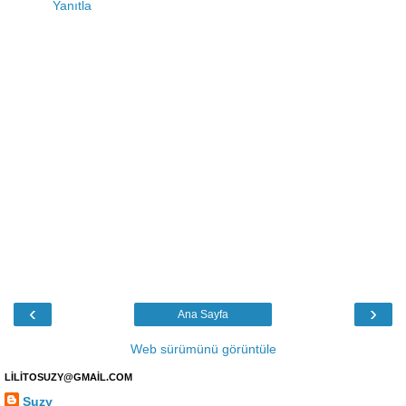
Yanıtla
‹
›
Ana Sayfa
Web sürümünü görüntüle
LİLİTOSUZY@GMAİL.COM
Suzy