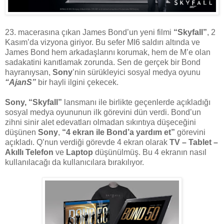
23. macerasına çıkan James Bond’un yeni filmi
“Skyfall”
, 2
Kasım’da vizyona giriyor. Bu sefer MI6 saldırı altında ve
James Bond hem arkadaşlarını korumak, hem de M’e olan
sadakatini kanıtlamak zorunda. Sen de gerçek bir Bond
hayranıysan,
Sony
’nin sürükleyici sosyal medya oyunu
“AjanS”
bir hayli ilgini çekecek.
Sony, “Skyfall”
lansmanı ile birlikte geçenlerde açıkladığı
sosyal medya oyununun ilk görevini dün verdi. Bond’un
zihni sinir alet edevatları olmadan sıkıntıya düşeceğini
düşünen
Sony
,
“4 ekran ile Bond’a yardım et”
görevini
açıkladı. Q’nun verdiği görevde 4 ekran olarak
TV – Tablet –
Akıllı Telefon
ve
Laptop
düşünülmüş. Bu 4 ekranın nasıl
kullanılacağı da kullanıcılara bırakılıyor.