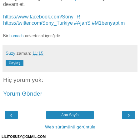
devam et.
https://www.facebook.com/SonyTR
https://twitter.com/Sony_Turkiye
#AjanS
#M1benyaptım
Bir
bumads
advertorial içeriğidir.
Suzy
zaman:
11:15
Paylaş
Hiç yorum yok:
Yorum Gönder
‹
›
Ana Sayfa
Web sürümünü görüntüle
LİLİTOSUZY@GMAİL.COM