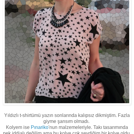
Yıldızlı t-shirtümü yazın sonlarında kalıpsız dikmiştim. Fazla
giyme şansım olmadı.
Kolyem ise
Pınariko
'nun malzemeleriyle. Takı tasarımında
pek iddialı değilim ama bu kolye çok sevdiğim bir kolye oldu.