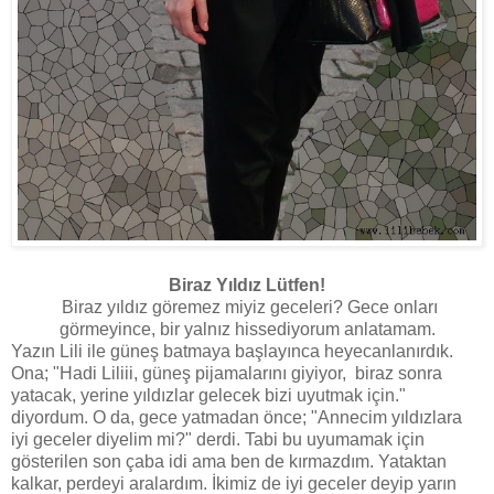
Biraz Yıldız Lütfen!
Biraz yıldız göremez miyiz geceleri? Gece onları
görmeyince, bir yalnız hissediyorum anlatamam.
Yazın Lili ile güneş batmaya başlayınca heyecanlanırdık.
Ona; "Hadi Liliii, güneş pijamalarını giyiyor, biraz sonra
yatacak, yerine yıldızlar gelecek bizi uyutmak için."
diyordum. O da, gece yatmadan önce; "Annecim yıldızlara
iyi geceler diyelim mi?" derdi. Tabi bu uyumamak için
gösterilen son çaba idi ama ben de kırmazdım. Yataktan
kalkar, perdeyi aralardım. İkimiz de iyi geceler deyip yarın