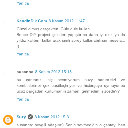
Yanıtla
KendinDik.Com
8 Kasım 2012 11:47
Güzel olmuş gerçekten. Güle güle kullan.
Bence DIY projesi için deri yapıştırma daha iyi olur. ya da
yıldız kalıbını kullanarak simli sprey kullanabilirsin mesela...
:)
Yanıtla
susanna
8 Kasım 2012 15:18
bu çantanızı hiç sevmiyorum suzy hanım.sizi ve
kombinlerinizi çok basitleştiriyor ve hiçbirşeye uymuyor.bu
ucuz parçadan kurtulmanın zamanı gelmedimi sizcede??
Yanıtla
Suzy
8 Kasım 2012 15:31
susanna: sevgili adaşım:) Senin sevmediğin o çantayı ben