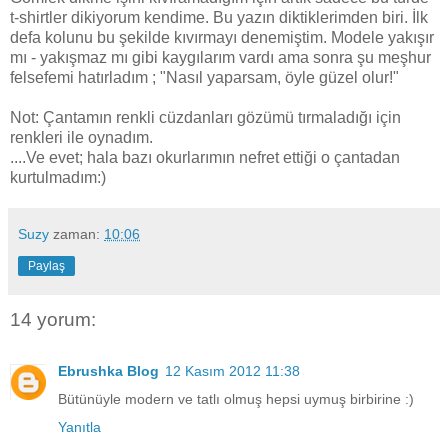
t-shirtler dikiyorum kendime. Bu yazın diktiklerimden biri. İlk
defa kolunu bu şekilde kıvırmayı denemiştim. Modele yakışır
mı - yakışmaz mı gibi kaygılarım vardı ama sonra şu meşhur
felsefemi hatırladım ; "Nasıl yaparsam, öyle güzel olur!"
Not: Çantamın renkli cüzdanları gözümü tırmaladığı için
renkleri ile oynadım.
....Ve evet; hala bazı okurlarımın nefret ettiği o çantadan
kurtulmadım:)
Suzy
zaman:
10:06
Paylaş
14 yorum:
Ebrushka Blog
12 Kasım 2012 11:38
Bütünüyle modern ve tatlı olmuş hepsi uymuş birbirine :)
Yanıtla