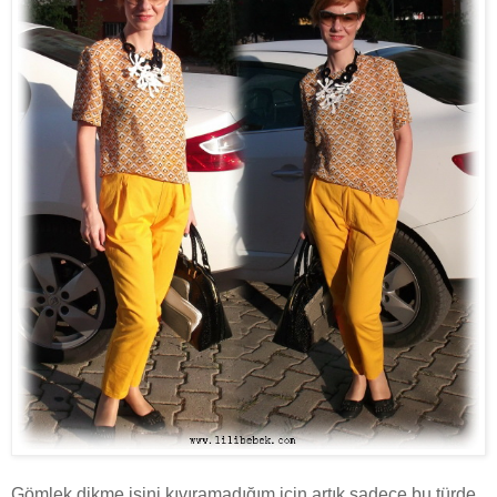
Gömlek dikme işini kıvıramadığım için artık sadece bu türde