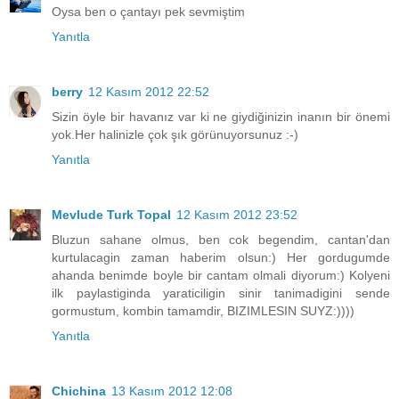
Oysa ben o çantayı pek sevmiştim
Yanıtla
berry
12 Kasım 2012 22:52
Sizin öyle bir havanız var ki ne giydiğinizin inanın bir önemi
yok.Her halinizle çok şık görünuyorsunuz :-)
Yanıtla
Mevlude Turk Topal
12 Kasım 2012 23:52
Bluzun sahane olmus, ben cok begendim, cantan'dan
kurtulacagin zaman haberim olsun:) Her gordugumde
ahanda benimde boyle bir cantam olmali diyorum:) Kolyeni
ilk paylastiginda yaraticiligin sinir tanimadigini sende
gormustum, kombin tamamdir, BIZIMLESIN SUYZ:))))
Yanıtla
Chichina
13 Kasım 2012 12:08