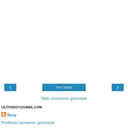
‹
›
Ana Sayfa
Web sürümünü görüntüle
LİLİTOSUZY@GMAİL.COM
Suzy
Profilimin tamamını görüntüle