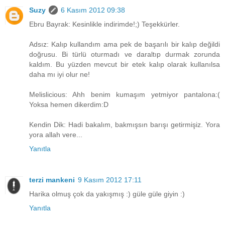
Suzy
6 Kasım 2012 09:38
Ebru Bayrak: Kesinlikle indirimde!;) Teşekkürler.
Adsız: Kalıp kullandım ama pek de başarılı bir kalıp değildi
doğrusu. Bi türlü oturmadı ve daraltıp durmak zorunda
kaldım. Bu yüzden mevcut bir etek kalıp olarak kullanılsa
daha mı iyi olur ne!
Melislicious: Ahh benim kumaşım yetmiyor pantalona:(
Yoksa hemen dikerdim:D
Kendin Dik: Hadi bakalım, bakmışsın barışı getirmişiz. Yora
yora allah vere...
Yanıtla
terzi mankeni
9 Kasım 2012 17:11
Harika olmuş çok da yakışmış :) güle güle giyin :)
Yanıtla