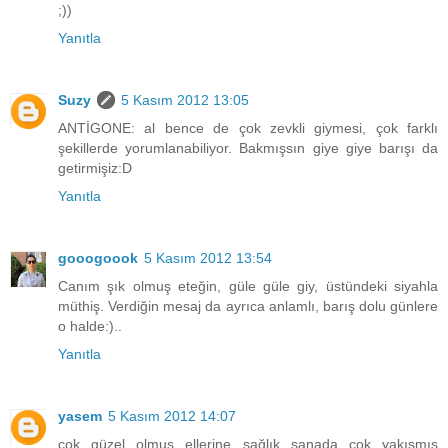
;))
Yanıtla
Suzy
5 Kasım 2012 13:05
ANTİGONE: al bence de çok zevkli giymesi, çok farklı
şekillerde yorumlanabiliyor. Bakmışsın giye giye barışı da
getirmişiz:D
Yanıtla
gooogoook
5 Kasım 2012 13:54
Canım şık olmuş eteğin, güle güle giy, üstündeki siyahla
müthiş. Verdiğin mesaj da ayrıca anlamlı, barış dolu günlere
o halde:)..
Yanıtla
yasem
5 Kasım 2012 14:07
çok güzel olmuş ellerine sağlık sanada çok yakışmış