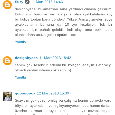
Suzy
11 Mart 2013 14:46
designbyeda: bulamazsan sana yardımcı olmaya çalışırım.
Bütün sivri burunları ve hala şansı olan ayakkabılarını koy
bir koliye toptan bana gönder:) Yüksel Amca çizmeleri 20ye
ayakkabıların burnunu da 10TLye kısaltıyor. Tek bir
ayakkabı için pahalı gelebilir koli olayı ama belki toplu
olunca daha ucuza gelir;) öptüm...xxx
Yanıtla
designbyeda
11 Mart 2013 18:42
canım çok teşekkür ederim.bir kolaçan edeyim Fethiye'yi,
olmadı yardım isterim.çok sağol :))
Yanıtla
gooogoook
12 Mart 2013 15:39
Suzy'cim çok güzel omluş bu çalışma benim de evde vardı
böyle bir ayakkabım ve hiç kıyamıyorum, eda hanım da tam
üzerine sormuş soruyu sen de detaylı cevaplamışsın.