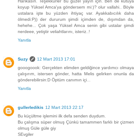
Harikasın. Teşekkürler bu güzel yayın için. Ben de kutuya
koyup Yüksel Amca'ya göndersem mi:)? olur vallahi.. Böyle
ustalara işte bu yüzden ihtiyaç var. Ayakkabıcılık daha
ölmedi:P)) der dururum şimdi içimden de, dışımdan da,
hehehe... Çok yaşa Yüksel Amca senin gibi ustalar şimdi
nerdeee, yetiştir veliahtlarını, isteriz..!
Yanıtla
Suzy
12 Mart 2013 17:01
gooogoook: Gerçekten elimden geldiğince yardımcı olmaya
çalışırım, istersen gönder, hatta Melis gelirken onunla da
gönderebilirsin:D Öptüm canımın içi...
Yanıtla
gullerledikis
12 Mart 2013 22:17
Bu küçültme işlemini ilk defa senden duydum.
Bu çalışma süper olmuş Çünkü tamammen farklı bir çizmen
olmuş Güle güle giy
SEvgiler