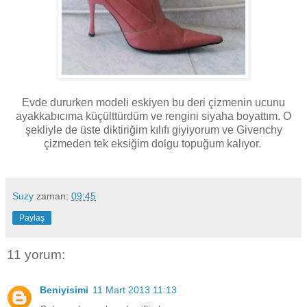
Evde dururken modeli eskiyen bu deri çizmenin ucunu
ayakkabıcıma küçülttürdüm ve rengini siyaha boyattım. O
şekliyle de üste diktiriğim kılıfı giyiyorum ve Givenchy
çizmeden tek eksiğim dolgu topuğum kalıyor.
Suzy
zaman:
09:45
Paylaş
11 yorum:
Beniyisimi
11 Mart 2013 11:13