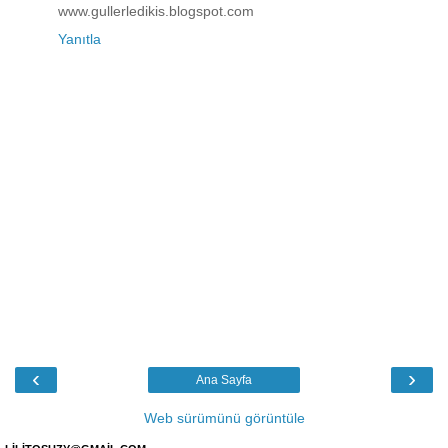
www.gullerledikis.blogspot.com
Yanıtla
‹
›
Ana Sayfa
Web sürümünü görüntüle