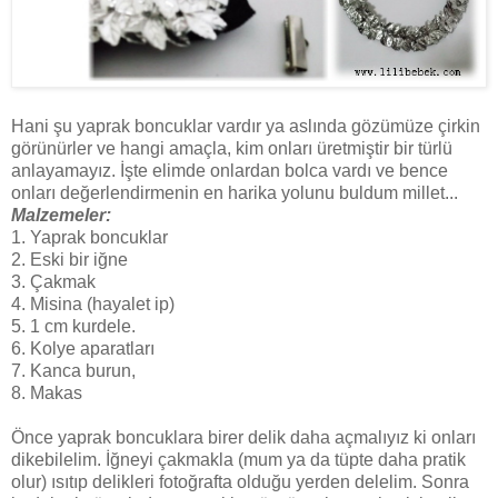
Hani şu yaprak boncuklar vardır ya aslında gözümüze çirkin
görünürler ve hangi amaçla, kim onları üretmiştir bir türlü
anlayamayız. İşte elimde onlardan bolca vardı ve bence
onları değerlendirmenin en harika yolunu buldum millet...
Malzemeler:
1. Yaprak boncuklar
2. Eski bir iğne
3. Çakmak
4. Misina (hayalet ip)
5. 1 cm kurdele.
6. Kolye aparatları
7. Kanca burun,
8. Makas
Önce yaprak boncuklara birer delik daha açmalıyız ki onları
dikebilelim. İğneyi çakmakla (mum ya da tüpte daha pratik
olur) ısıtıp delikleri fotoğrafta olduğu yerden delelim. Sonra