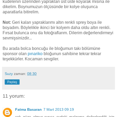
kudelenin üzerinden yaprakları üst üste koyarak misina ile
dikelim. Boynumuzun ölçüsünde bir kolye oluşunca
aparatlarla bitirelim.
Not:
Geri kalan yapraklarımı altın renkli sprey boya ile
boyadım. Böylelikle ikinci bir kolyem daha oldu altın renkli.
Fırsat bulunca onu da fotoğraflarım. Dilerim değerlendirmeyi
sevmişsinizdir...
Bu arada bolca boncuğu ile bloğumun takı bölümüne
sponsor olan
pınariko
bloğunun sahibine tekrar tekrar
teşekkürler. Kocaman sevgiler.
Suzy
zaman:
08:30
Paylaş
11 yorum:
Fatma Basaran
7 Mart 2013 09:19
çok güze olmuş.ayrıca evdeki malzeme değerlendiği için