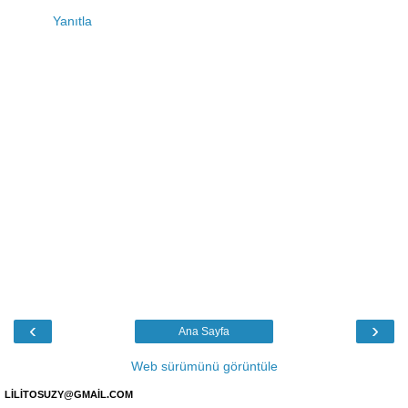
Yanıtla
‹
›
Ana Sayfa
Web sürümünü görüntüle
LİLİTOSUZY@GMAİL.COM