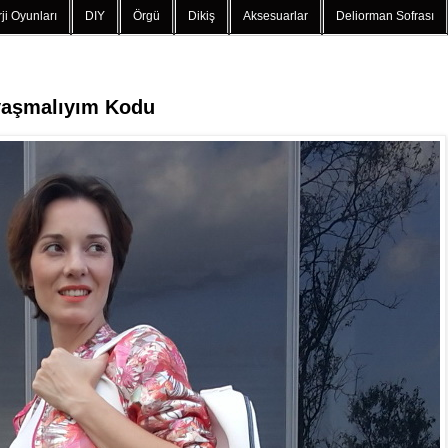
ji Oyunları
DIY
Örgü
Dikiş
Aksesuarlar
Deliorman Sofrası
vaşmalıyım Kodu