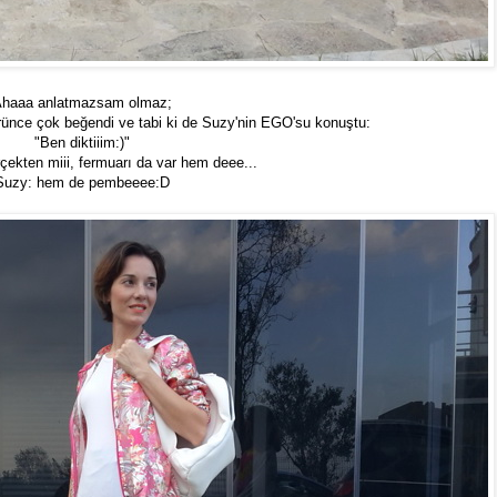
haaa anlatmazsam olmaz;
rünce çok beğendi ve tabi ki de Suzy'nin EGO'su konuştu:
"Ben diktiiim:)"
rçekten miii, fermuarı da var hem deee...
Suzy: hem de pembeeee:D