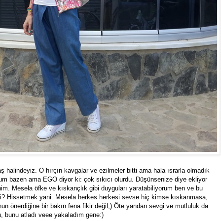
 halindeyiz. O hırçın kavgalar ve ezilmeler bitti ama hala ısrarla olmadık
orum bazen ama EGO diyor ki: çok sıkıcı olurdu. Düşünsenize diye ekliyor
nim. Mesela öfke ve kıskançlık gibi duyguları yaratabiliyorum ben ve bu
 mi? Hissetmek yani. Mesela herkes herkesi sevse hiç kimse kıskanmasa,
n önerdiğine bir bakın fena fikir değil;) Öte yandan sevgi ve mutluluk da
u, bunu atladı veee yakaladım gene:)