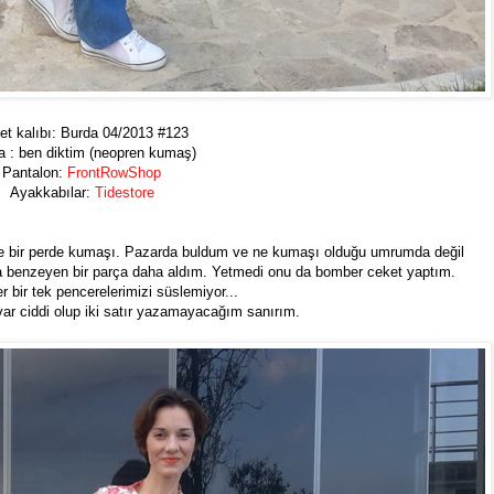
t kalıbı:
Burda 04/2013 #123
a : ben diktim (neopren kumaş)
Pantalon:
FrontRowShop
Ayakkabılar:
Tidestore
 de bir perde kumaşı. Pazarda buldum ve ne kumaşı olduğu umrumda değil
a benzeyen bir parça daha aldım. Yetmedi onu da bomber ceket yaptım.
er bir tek pencerelerimizi süslemiyor...
ar ciddi olup iki satır yazamayacağım sanırım.