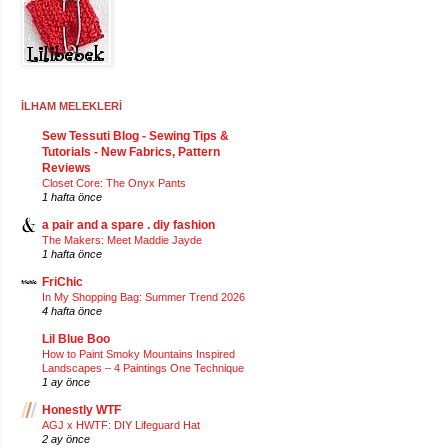
İLHAM MELEKLERİ
Sew Tessuti Blog - Sewing Tips &
Tutorials - New Fabrics, Pattern
Reviews
Closet Core: The Onyx Pants
1 hafta önce
a pair and a spare . diy fashion
The Makers: Meet Maddie Jayde
1 hafta önce
FriChic
In My Shopping Bag: Summer Trend 2026
4 hafta önce
Lil Blue Boo
How to Paint Smoky Mountains Inspired
Landscapes – 4 Paintings One Technique
1 ay önce
Honestly WTF
AGJ x HWTF: DIY Lifeguard Hat
2 ay önce