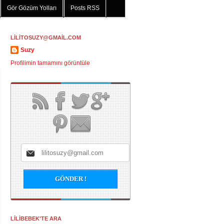
Gör Gözüm Yolları
Posts RSS
LİLİTOSUZY@GMAİL.COM
Suzy
Profilimin tamamını görüntüle
LİLİBEBEK'TE ARA