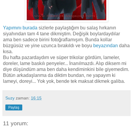
Yapımını burada
sizlerle paylaştığım bu salaş hırkanın
siyahından tam 4 tane dikmiştim. Değişik boylardaydılar
ama ben sadece birini fotoğraflamışım. Bunda kollar
büzgüsüz ve yine uzunca bırakıldı ve boyu
beyazından
daha
kısa.
Bu hafta pazardaydım ve süper trikolar gördüm, lameler,
doreler, lame baskılı penyeler... İnanılmazdı. Alıp diksem mi
diye düşündüm ama ben daha kendiminkini bile giyemedim.
Bütün arkadaşlarıma da diktim bundan, ne yapayım ki
lameyi, doreyi... Yok yok, bende tek maksat dikmek galiba.
Suzy
zaman:
16:15
Paylaş
11 yorum: