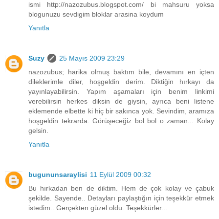
ismi http://nazozubus.blogspot.com/ bi mahsuru yoksa
blogunuzu sevdigim bloklar arasina koydum
Yanıtla
Suzy
25 Mayıs 2009 23:29
nazozubus; harika olmuş baktım bile, devamını en içten
dileklerimle diler, hoşgeldin derim. Diktiğin hırkayı da
yayınlayabilirsin. Yapım aşamaları için benim linkimi
verebilirsin herkes diksin de giysin, ayrıca beni listene
eklemende elbette ki hiç bir sakınca yok. Sevindim, aramıza
hoşgeldin tekrarda. Görüşeceğiz bol bol o zaman... Kolay
gelsin.
Yanıtla
bugununsaraylisi
11 Eylül 2009 00:32
Bu hırkadan ben de diktim. Hem de çok kolay ve çabuk
şekilde. Sayende.. Detayları paylaştığın için teşekkür etmek
istedim.. Gerçekten güzel oldu. Teşekkürler...