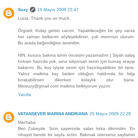
Suzy
19 Mayıs 2009 23:47
Lucia; Thank you so much.
Örgüeli; Kolay gelsin canım. Yapabileceğim bir şey varsa
her zaman belkerim söyleyebilirsin, çok memnun olurum.
Bu arada beğendiğine sevindim.
NİN; kusura bakma ismin öncesini yazamadım:) Siyah salaş
hırkam hazırda yok, ama istiyorsan senin için kumaş arayıp
bakarım. Bu boy iyiyse senin için hazırlayabilirim bir tane.
Yalnız mailima kaç beden olduğun hakkında bir bilgi
bırakabilirsen dikerken kolaylık olur bana.
lilitosuzy@gmail.com mailima belkiyorum yazını.
Yanıtla
VATANSEVER MARINA ANDRIANA
25 Mayıs 2009 22:28
Merhaba
Ben Zubeyde. Sizin sayenizde salas hirka dikmistim. En
nihayet bende bir sayfa actim. Bakmak isterseniz sayfamin