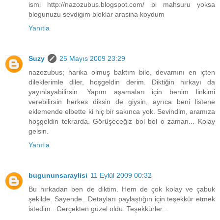
ismi http://nazozubus.blogspot.com/ bi mahsuru yoksa
blogunuzu sevdigim bloklar arasina koydum
Yanıtla
Suzy
25 Mayıs 2009 23:29
nazozubus; harika olmuş baktım bile, devamını en içten
dileklerimle diler, hoşgeldin derim. Diktiğin hırkayı da
yayınlayabilirsin. Yapım aşamaları için benim linkimi
verebilirsin herkes diksin de giysin, ayrıca beni listene
eklemende elbette ki hiç bir sakınca yok. Sevindim, aramıza
hoşgeldin tekrarda. Görüşeceğiz bol bol o zaman... Kolay
gelsin.
Yanıtla
bugununsaraylisi
11 Eylül 2009 00:32
Bu hırkadan ben de diktim. Hem de çok kolay ve çabuk
şekilde. Sayende.. Detayları paylaştığın için teşekkür etmek
istedim.. Gerçekten güzel oldu. Teşekkürler...