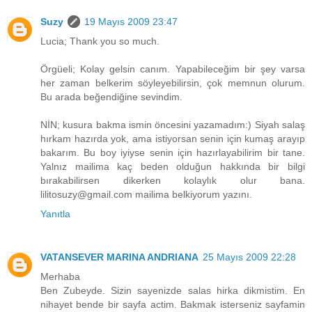
Suzy
19 Mayıs 2009 23:47
Lucia; Thank you so much.
Örgüeli; Kolay gelsin canım. Yapabileceğim bir şey varsa
her zaman belkerim söyleyebilirsin, çok memnun olurum.
Bu arada beğendiğine sevindim.
NİN; kusura bakma ismin öncesini yazamadım:) Siyah salaş
hırkam hazırda yok, ama istiyorsan senin için kumaş arayıp
bakarım. Bu boy iyiyse senin için hazırlayabilirim bir tane.
Yalnız mailima kaç beden olduğun hakkında bir bilgi
bırakabilirsen dikerken kolaylık olur bana.
lilitosuzy@gmail.com mailima belkiyorum yazını.
Yanıtla
VATANSEVER MARINA ANDRIANA
25 Mayıs 2009 22:28
Merhaba
Ben Zubeyde. Sizin sayenizde salas hirka dikmistim. En
nihayet bende bir sayfa actim. Bakmak isterseniz sayfamin