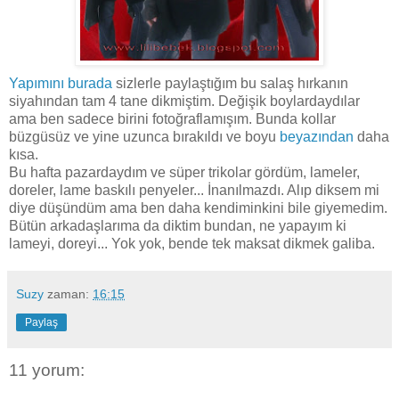
Yapımını burada
sizlerle paylaştığım bu salaş hırkanın
siyahından tam 4 tane dikmiştim. Değişik boylardaydılar
ama ben sadece birini fotoğraflamışım. Bunda kollar
büzgüsüz ve yine uzunca bırakıldı ve boyu
beyazından
daha
kısa.
Bu hafta pazardaydım ve süper trikolar gördüm, lameler,
doreler, lame baskılı penyeler... İnanılmazdı. Alıp diksem mi
diye düşündüm ama ben daha kendiminkini bile giyemedim.
Bütün arkadaşlarıma da diktim bundan, ne yapayım ki
lameyi, doreyi... Yok yok, bende tek maksat dikmek galiba.
Suzy
zaman:
16:15
Paylaş
11 yorum: