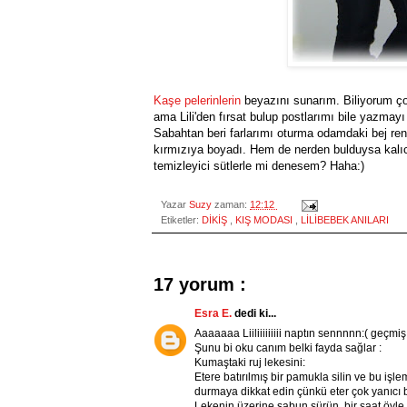
Kaşe pelerinlerin
beyazını sunarım. Biliyorum ço
ama Lili'den fırsat bulup postlarımı bile yazma
Sabahtan beri farlarımı oturma odamdaki bej renkl
kırmızıya boyadı. Hem de nerden bulduysa kalıcı
temizleyici sütlerle mi denesem? Haha:)
Yazar
Suzy
zaman:
12:12
Etiketler:
DİKİŞ
,
KIŞ MODASI
,
LİLİBEBEK ANILARI
17 yorum :
Esra E.
dedi ki...
Aaaaaaa Liiliiiiiiiii naptın sennnnn:( geçmi
Şunu bi oku canım belki fayda sağlar :
Kumaştaki ruj lekesini:
Etere batırılmış bir pamukla silin ve bu işl
durmaya dikkat edin çünkü eter çok yanıcı 
Lekenin üzerine sabun sürün, bir saat öyle 