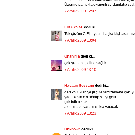
Üzerine pamukla oksijenli su damlatıp suyl
7 Aralık 2009 12:37
Elif UYSAL
dedi ki...
Tek çözüm CİF hayatım,başka bişi çıkarmıyo
7 Aralık 2009 13:04
Ghanima
dedi ki...
çok şık olmuş eline sağlık
7 Aralık 2009 13:10
Hayatın Ressamı
dedi ki...
deri koltukları yeşil çifle temizlesene çok iyi 
yada kosla oxi döküp sil.iyi gelir.
çok tatlı bir kız.
aferim tabii yaramazlıkta yapıcak.
7 Aralık 2009 13:23
Unknown
dedi ki...