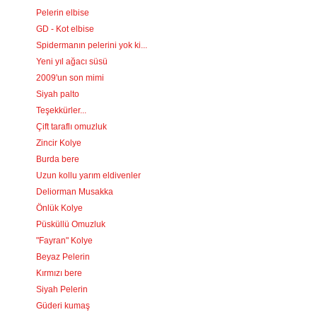
Pelerin elbise
GD - Kot elbise
Spidermanın pelerini yok ki...
Yeni yıl ağacı süsü
2009'un son mimi
Siyah palto
Teşekkürler...
Çift taraflı omuzluk
Zincir Kolye
Burda bere
Uzun kollu yarım eldivenler
Deliorman Musakka
Önlük Kolye
Püsküllü Omuzluk
"Fayran" Kolye
Beyaz Pelerin
Kırmızı bere
Siyah Pelerin
Güderi kumaş