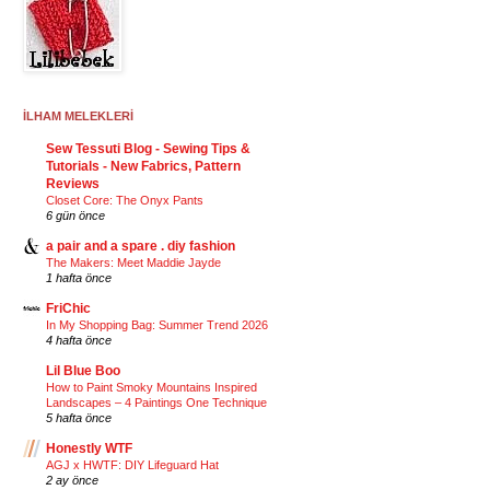
İLHAM MELEKLERİ
Sew Tessuti Blog - Sewing Tips &
Tutorials - New Fabrics, Pattern
Reviews
Closet Core: The Onyx Pants
6 gün önce
a pair and a spare . diy fashion
The Makers: Meet Maddie Jayde
1 hafta önce
FriChic
In My Shopping Bag: Summer Trend 2026
4 hafta önce
Lil Blue Boo
How to Paint Smoky Mountains Inspired
Landscapes – 4 Paintings One Technique
5 hafta önce
Honestly WTF
AGJ x HWTF: DIY Lifeguard Hat
2 ay önce