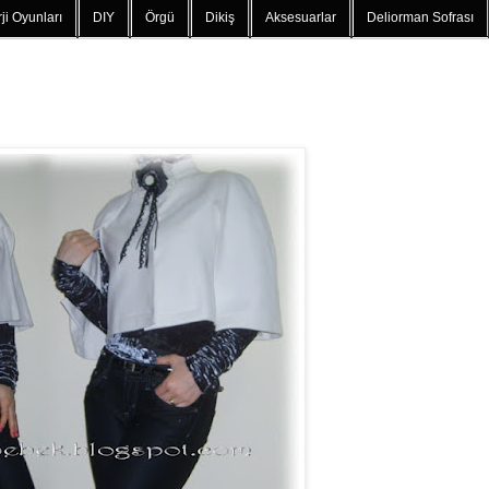
ji Oyunları
DIY
Örgü
Dikiş
Aksesuarlar
Deliorman Sofrası