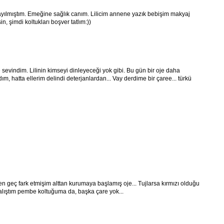
bayılmıştım. Emeğine sağlık canım. Lilicim annene yazık bebişim makyaj
 şimdi koltukları boşver tatlım:))
sevindim. Lilinin kimseyi dinleyeceği yok gibi. Bu gün bir oje daha
ım, hatta ellerim delindi deterjanlardan... Vay derdime bir çaree... türkü
Ben geç fark etmişim alttan kurumaya başlamış oje... Tujlarsa kırmızı olduğu
alıştım pembe koltuğuma da, başka çare yok...