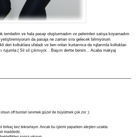
k tembelim ve hala pasajı oluşturmadım ve pelerinleri satışa koyamadım
yı yetiştiremiyorum da pasaja ne zaman sıra gelecek bilmiyorum.
i deri koltuklara ufaladı ve ben onları kurtarınca da rujlarımla koltukları
 rujumla:( Sil sil çıkmıyor... Başım dertte benim... Acaba makyaj
ş olsun off bunları sevmek güzel de büyütmek çok zor :)
emi birkaç kez tekrarlayın. Ancak bu işlemi yaparken ateşten uzakta
bir maddedir.
beklettikten sonra yıkayın.