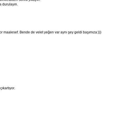
a durulayın.
r maalesef. Bende de velet yeğen var aynı şey geldi başımıza:)))
çıkartıyor.