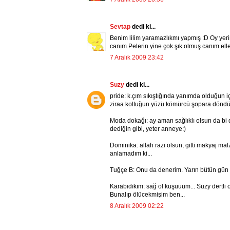
Sevtap
dedi ki...
Benim lilim yaramazlıkmı yapmış :D Oy yerim
canım.Pelerin yine çok şık olmuş canım elle
7 Aralık 2009 23:42
Suzy
dedi ki...
pride: k.çım sıkıştığında yanımda olduğun i
ziraa koltuğun yüzü kömürcü şopara döndü
Moda dokağı: ay aman sağlıklı olsun da bi 
dediğin gibi, yeter anneye:)
Dominika: allah razı olsun, gitti makyaj ma
anlamadım ki...
Tuğçe B: Onu da denerim. Yarın bütün gün te
Karabıdıkım: sağ ol kuşuuum... Suzy dertli 
Bunalıp ölücekmişim ben...
8 Aralık 2009 02:22