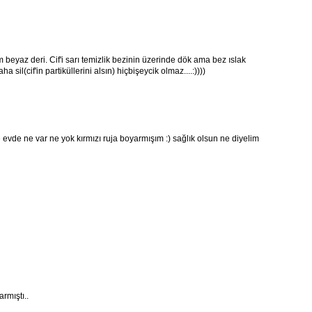
 beyaz deri. Cif'i sarı temizlik bezinin üzerinde dök ama bez ıslak
 sil(cif'in partiküllerini alsın) hiçbişeycik olmaz....:))))
vde ne var ne yok kırmızı ruja boyarmışım :) sağlık olsun ne diyelim
rmıştı..