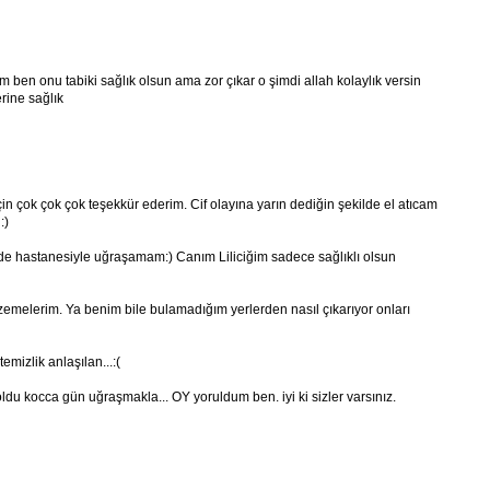
 ben onu tabiki sağlık olsun ama zor çıkar o şimdi allah kolaylık versin
rine sağlık
çin çok çok çok teşekkür ederim. Cif olayına yarın dediğin şekilde el atıcam
:)
de hastanesiyle uğraşamam:) Canım Liliciğim sadece sağlıklı olsun
lzemelerim. Ya benim bile bulamadığım yerlerden nasıl çıkarıyor onları
mizlik anlaşılan...:(
oldu kocca gün uğraşmakla... OY yoruldum ben. iyi ki sizler varsınız.