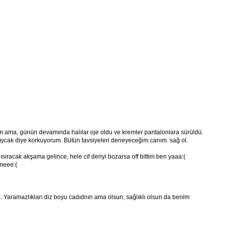
um ama, günün devamında halılar oje oldu ve kremler pantalonlara sürüldü.
ıycak diye korkuyorum. Bütün tavsiyeleri deneyeceğim canım. sağ ol.
ısıracak akşama gelince, hele cif deriyi bozarsa off bittim ben yaaa:(
meee:(
m. Yaramazlıkları diz boyu cadıdnın ama olsun, sağlıklı olsun da benim