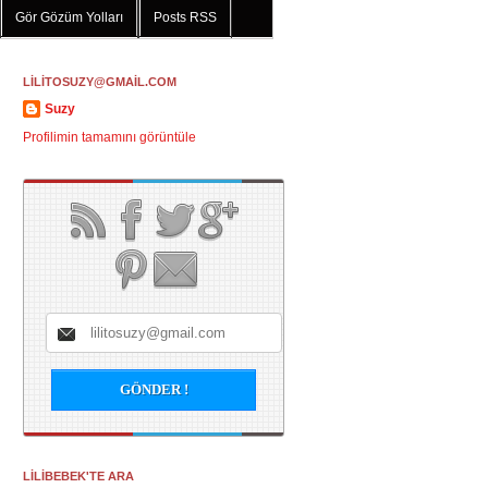
Gör Gözüm Yolları
Posts RSS
LİLİTOSUZY@GMAİL.COM
Suzy
Profilimin tamamını görüntüle
LİLİBEBEK'TE ARA