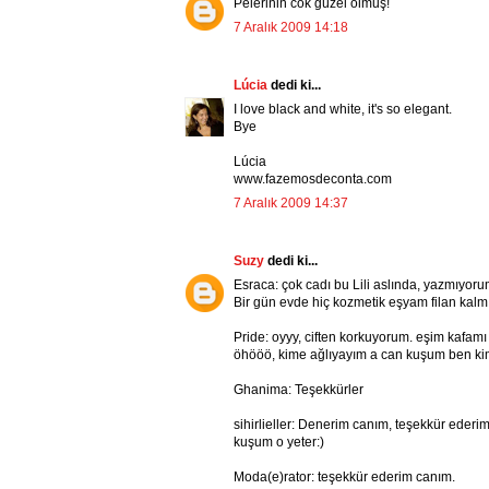
Pelerinin cok güzel olmuş!
7 Aralık 2009 14:18
Lúcia
dedi ki...
I love black and white, it's so elegant.
Bye
Lúcia
www.fazemosdeconta.com
7 Aralık 2009 14:37
Suzy
dedi ki...
Esraca: çok cadı bu Lili aslında, yazmıyor
Bir gün evde hiç kozmetik eşyam filan kalm
Pride: oyyy, ciften korkuyorum. eşim kafamı 
öhööö, kime ağlıyayım a can kuşum ben ki
Ghanima: Teşekkürler
sihirlieller: Denerim canım, teşekkür ederi
kuşum o yeter:)
Moda(e)rator: teşekkür ederim canım.