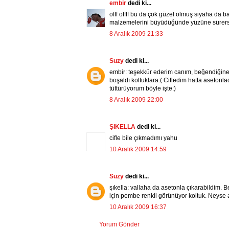
embir
dedi ki...
offf offff bu da çok güzel olmuş siyaha da 
malzemelerini büyüdüğünde yüzüne sürersin,
8 Aralık 2009 21:33
Suzy
dedi ki...
embir: teşekkür ederim canım, beğendiğine 
boşaldı koltuklara:( Cifledim hatta asetonlad
tüttürüyorum böyle işte:)
8 Aralık 2009 22:00
ŞIKELLA
dedi ki...
cifle bile çıkmadımı yahu
10 Aralık 2009 14:59
Suzy
dedi ki...
şıkella: vallaha da asetonla çıkarabildim. 
için pembe renkli görünüyor koltuk. Neyse 
10 Aralık 2009 16:37
Yorum Gönder