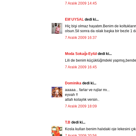
7 Aralık 2009 14:45
Elif UYSAL
dedi ki...
Hiç bişi olmaz hayatım.Benim de koltuklarım
olsun.Sil sonra da ıslak başka bir bezle 1 daha
7 Aralık 2009 16:37
Moda Sokağı-Eylül
dedi ki...
Lili de benim küçüklüğmdeki yapmış,bende e
7 Aralık 2009 16:45
Dominika
dedi ki...
aaaaa... farlar ve rujlar mı...
eyvah !!
allah kolaylık versin..
7 Aralık 2009 18:09
T.B
dedi ki...
Kosla kullan benim halıdaki oje lekesini çıka
7 Aralık 2009 20:56