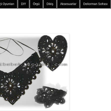
ji Oyunları
DIY
Örgü
Dikiş
Aksesuarlar
Deliorman Sofrası