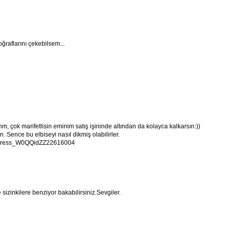
oğraflarını çekebilsem...
 çok marifetlisin eminim satış işininde altından da kolayca kalkarsın:))
 Sence bu elbiseyi nasıl dikmiş olabilirler.
lk-Dress_W0QQidZZ22616004
izinkilere benziyor bakabilirsiniz.Sevgiler.