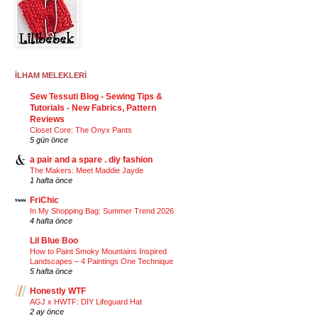
İLHAM MELEKLERİ
Sew Tessuti Blog - Sewing Tips &
Tutorials - New Fabrics, Pattern
Reviews
Closet Core: The Onyx Pants
5 gün önce
a pair and a spare . diy fashion
The Makers: Meet Maddie Jayde
1 hafta önce
FriChic
In My Shopping Bag: Summer Trend 2026
4 hafta önce
Lil Blue Boo
How to Paint Smoky Mountains Inspired
Landscapes – 4 Paintings One Technique
5 hafta önce
Honestly WTF
AGJ x HWTF: DIY Lifeguard Hat
2 ay önce