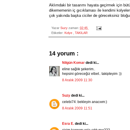
Aklımdaki bir tasarımı hayata geçirmek için büt
dikememenin iç gıcıklaması ile kendimi kolyeler
çok yakında başka ciciler de göreceksiniz bloğ
Yazar
Suzy
zaman:
02:45
Etiketler:
Kolye
,
TAKILAR
14 yorum :
Nilgün Komar
dedi ki...
eline sağlık şekerim..
hepsini göreceğiz elbet.. takipteyim :))
8 Aralık 2009 11:30
Suzy
dedi ki...
celebi74: bekleyin anacııım:)
8 Aralık 2009 11:51
Esra E.
dedi ki...