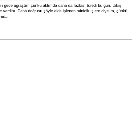
ün gece uğraştım çünkü aklımda daha da fazlası türedi bu gün. Dikiş
e verdim. Daha doğrusu şöyle elde işlenen minicik işlere diyelim, çünkü
umda.