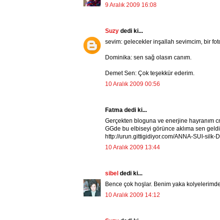
9 Aralık 2009 16:08
Suzy
dedi ki...
sevim: gelecekler inşallah sevimcim, bir fot
Dominika: sen sağ olasın canım.
Demet Sen: Çok teşekkür ederim.
10 Aralık 2009 00:56
Fatma dedi ki...
Gerçekten bloguna ve enerjine hayranım cnm,
GGde bu elbiseyi görünce aklıma sen geldin.
http://urun.gittigidiyor.com/ANNA-SUI-si
10 Aralık 2009 13:44
sibel
dedi ki...
Bence çok hoşlar. Benim yaka kolyelerimde s
10 Aralık 2009 14:12