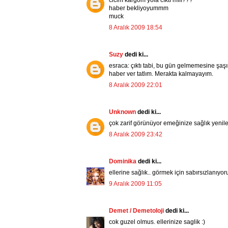
cicim kargom yola cıktı mııı???
haber bekliyoyummm
muck
8 Aralık 2009 18:54
Suzy
dedi ki...
esraca: çıktı tabi, bu gün gelmemesine şaşı
haber ver tatlım. Merakta kalmayayım.
8 Aralık 2009 22:01
Unknown
dedi ki...
çok zarif görünüyor emeğinize sağlık yenile
8 Aralık 2009 23:42
Dominika
dedi ki...
ellerine sağlık.. görmek için sabırsızlanıyor
9 Aralık 2009 11:05
Demet / Demetoloji
dedi ki...
cok guzel olmus. ellerinize saglik :)