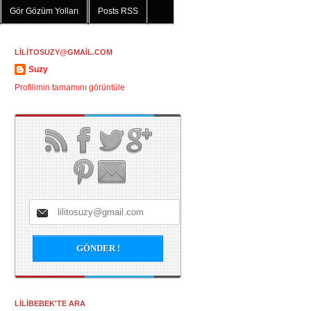
Gör Gözüm Yolları
Posts RSS
LİLİTOSUZY@GMAİL.COM
Suzy
Profilimin tamamını görüntüle
LİLİBEBEK'TE ARA