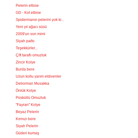
Pelerin elbise
GD - Kot elbise
Spidermanın pelerini yok ki...
Yeni yıl ağacı süsü
2009'un son mimi
Siyah palto
Teşekkürler...
Çift taraflı omuzluk
Zincir Kolye
Burda bere
Uzun kollu yarım eldivenler
Deliorman Musakka
Önlük Kolye
Püsküllü Omuzluk
"Fayran" Kolye
Beyaz Pelerin
Kırmızı bere
Siyah Pelerin
Güderi kumaş