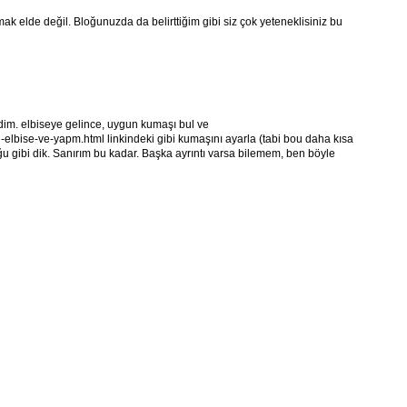
ak elde değil. Bloğunuzda da belirttiğim gibi siz çok yeteneklisiniz bu
im. elbiseye gelince, uygun kumaşı bul ve
l-elbise-ve-yapm.html linkindeki gibi kumaşını ayarla (tabi bou daha kısa
u gibi dik. Sanırım bu kadar. Başka ayrıntı varsa bilemem, ben böyle