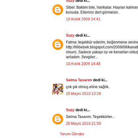
Suzy
dedi ki...
Sibel: Baktım bile, harikalar. Hayran kalmam
konuda. Elleriniz dert görmesin.
10 Aralık 2009 14:41
Suzy
dedi ki...
Fatma: teşekkür ederim, beğenmene sevind
http://lilibebek.blogspot.com/2009/08/kanat
olsun). Sadece yakayı oy ve kenarları olduğ
anladım. Sevgiler...
10 Aralık 2009 14:48
Selma Tasarım
dedi ki...
çok şık olmuş eline sağlık.
20 Mayıs 2010 13:26
Suzy
dedi ki...
Selma Tasarım: Teşekkürler...
20 Mayıs 2010 21:50
Yorum Gönder