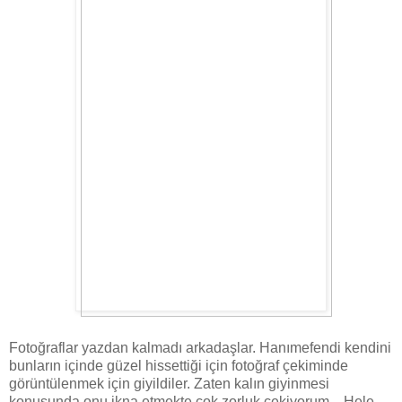
Fotoğraflar yazdan kalmadı arkadaşlar. Hanımefendi kendini
bunların içinde güzel hissettiği için fotoğraf çekiminde
görüntülenmek için giyildiler. Zaten kalın giyinmesi
konusunda onu ikna etmekte çok zorluk çekiyorum... Hele