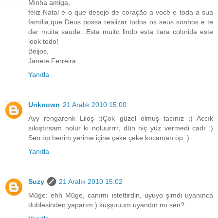
Minha amiga,
feliz Natal é o que desejo de coração a você e toda a sua
família,que Deus possa realizar todos os seus sonhos e te
dar muita saude...Esta muito lindo esta tiara colorida este
look todo!
Beijos,
Janete Ferreira
Yanıtla
Unknown
21 Aralık 2010 15:00
Ayy rengarenk Liloş :)Çok güzel olmuş tacınız :) Accık
sıkıştırsam nolur ki noluurrrr, dün hiç yüz vermedi cadı :)
Sen öp benim yerime içine çeke çeke kocaman öp :)
Yanıtla
Suzy
21 Aralık 2010 15:02
Müge: ehh Müge, canımı istettirdin, uyuyo şimdi uyanınca
dublesinden yaparım:) kuşşuuum uyandın mı sen?