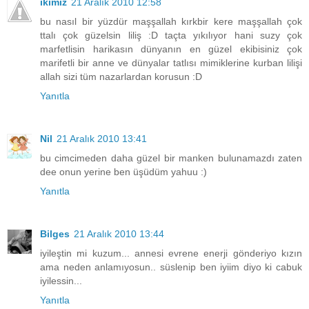
ikimiz
21 Aralık 2010 12:58
bu nasıl bir yüzdür maşşallah kırkbir kere maşşallah çok
ttalı çok güzelsin liliş :D taçta yıkılıyor hani suzy çok
marfetlisin harikasın dünyanın en güzel ekibisiniz çok
marifetli bir anne ve dünyalar tatlısı mimiklerine kurban lilişi
allah sizi tüm nazarlardan korusun :D
Yanıtla
Nil
21 Aralık 2010 13:41
bu cimcimeden daha güzel bir manken bulunamazdı zaten
dee onun yerine ben üşüdüm yahuu :)
Yanıtla
Bilges
21 Aralık 2010 13:44
iyileştin mi kuzum... annesi evrene enerji gönderiyo kızın
ama neden anlamıyosun.. süslenip ben iyiim diyo ki cabuk
iyilessin...
Yanıtla