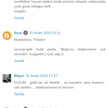
marifetlisin hayran kaldım,birde yüzünü nekadar saklasanda
çook güzel olduğun belli...
sevgiler..
Yanıtla
Suzy
31 Aralık 2010 10:11
Maddalena: Thanks!
zeynep-ipek butik pasta: Bloğumu beğenmene çok
sevindim, hoşgeldin:) Çok sağ ol.
Yanıtla
Bilges
31 Aralık 2010 17:37
KUZUM.. geldi tac ile bileklik... ay bayıldım ama beeenn..
cok sevdim.... bekleyemicem ki bennnn
Yanıtla