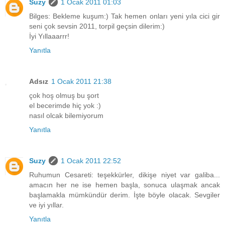
Suzy
1 Ocak 2011 01:03
Bilges: Bekleme kuşum:) Tak hemen onları yeni yıla cici gir
seni çok sevsin 2011, torpil geçsin dilerim:)
İyi Yıllaaarrr!
Yanıtla
Adsız
1 Ocak 2011 21:38
çok hoş olmuş bu şort
el becerimde hiç yok :)
nasıl olcak bilemiyorum
Yanıtla
Suzy
1 Ocak 2011 22:52
Ruhumun Cesareti: teşekkürler, dikişe niyet var galiba...
amacın her ne ise hemen başla, sonuca ulaşmak ancak
başlamakla mümkündür derim. İşte böyle olacak. Sevgiler
ve iyi yıllar.
Yanıtla