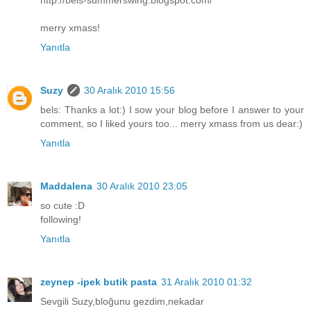
http://bels-summerswing.blogspot.com/
merry xmass!
Yanıtla
Suzy
30 Aralık 2010 15:56
bels: Thanks a lot:) I sow your blog before I answer to your
comment, so I liked yours too... merry xmass from us dear:)
Yanıtla
Maddalena
30 Aralık 2010 23:05
so cute :D
following!
Yanıtla
zeynep -ipek butik pasta
31 Aralık 2010 01:32
Sevgili Suzy,bloğunu gezdim,nekadar