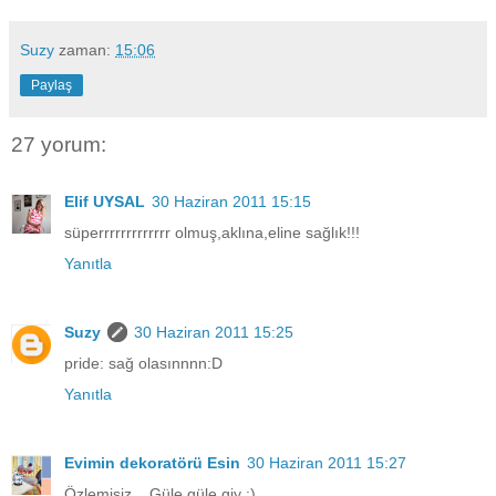
Suzy
zaman:
15:06
Paylaş
27 yorum:
Elif UYSAL
30 Haziran 2011 15:15
süperrrrrrrrrrrrr olmuş,aklına,eline sağlık!!!
Yanıtla
Suzy
30 Haziran 2011 15:25
pride: sağ olasınnnn:D
Yanıtla
Evimin dekoratörü Esin
30 Haziran 2011 15:27
Özlemişiz... Güle güle giy :)