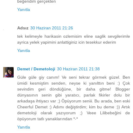
beğendim gerçekten
Yanıtla
Adsız
30 Haziran 2011 21:26
tek kelimeyle harikasin ozlemisim eline saglik sevgilerimle
ayrica yelek yapimini anlattiginiz icin tesekkur ederim
Yanıtla
Demet / Demetoloji
30 Haziran 2011 21:38
Güle güle giy canım! Ve seni tekrar görmek güzel. Ben
ümidi kesmiştim senden, neyse ki yanılttın beni :) Çok
sevindim geri döndüğüne, bir daha gitme! Blogger
dünyasının senin gibi yaratıcı, parlak fikirler dolu bir
arkadaşa ihtiyacı var ;) Öpüyorum seniii. Bu arada, ben eski
Cheerful Demet :) Adımı değiştirdim; kim bu deme :)) Artık
demetoloji olarak yazıyorum ;) Veee Lilibebeğini de
öpüyorum tatlı yanaklarından *-*
Yanıtla