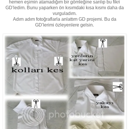
hemen eşimin atamadığım bir gömleğine sarılıp bu fikri
GD'ledim. Bunu yaparken ön kısımdaki kısa kısmı daha da
vurguladım.
Adım adım fotoğraflarla anlattım GD projemi. Bu da
GD'lerimi özleyenlere gelsin.