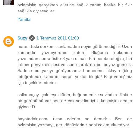
özlemişim gerçekten ellerine sağlık canım harika bir fikir
sağlıkla giy.sevgiler
Yanıtla
Suzy
1 Temmuz 2011 01:00
nuran: Eski derken... anlamadım neyin görünmediğini. Uzun
zamandır yazmıyordum zaten. Bloğuma dokunma
yazısından sonra üstte 3 yazı olmalı. Biri pembe eteğim, biri
Lili'nin penye elnisesi ve son olarak da bu beyaz gömlek.
Sadece bu yazıyı görüyorsanız bannerime tıklayın (blog
fotoğrafıma). Umarım sorun yoktur blogta! Bilgi verdiğiniz
için teşekkür ederim.
sallamaçay: çok teşekkürler, beğenmenize sevindim. Rafine
bir görünümü var ben de çok sevdim iyi ki kesmişim dedim
giyince:D
hayatadair-com: ricaa ederim ne demek... Ben de
özlemişim yazmayı, geri dönüşleriniz beni çok mutlu ediyor.