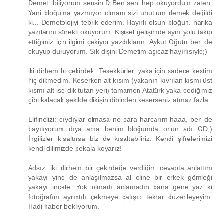
Demet: biliyorum sensin:D Ben seni hep okuyordum zaten.
Yani bloğuma yazmıyor olmam sizi unuttum demek değildi
ki... Demetolojiyi tebrik ederim. Hayırlı olsun bloğun. harika
yazılarını sürekli okuyorum. Kişisel gelişimde aynı yolu takip
ettiğimiz için ilgimi çekiyor yazdıkların. Aykut Oğutu ben de
okuyup duruyorum. Sık dişini Demetim aşıcaz hayırlısıyle;)
iki dirhem bi çekirdek: Teşekkürler, yaka için sadece kestim
hiç dikmedim. Keserken alt kısım (yakanın kıvrılan kısmı üst
kısmı alt ise dik tutan yeri) tamamen Atatürk yaka dediğimiz
gibi kalacak şekilde dikişin dibinden keserseniz atmaz fazla.
Elifinelizi: dıydıylar olmasa ne para harcarım haaa, ben de
bayılıyorum dıya ama benim bloğumda onun adı GD;)
İngilizler kısaltırsa biz de kısaltabiliriz. Kendi şifrelerimizi
kendi dilimizde pekala koyarız!
Adsız: iki dirhem bir çekirdeğe verdiğim cevapta anlattım
yakayı yine de anlaşılmazsa al eline bir erkek gömleği
yakayı incele. Yok olmadı anlamadın bana gene yaz ki
fotoğrafını ayrıntılı çekmeye çalışıp tekrar düzenleyeyim.
Hadi haber bekliyorum.