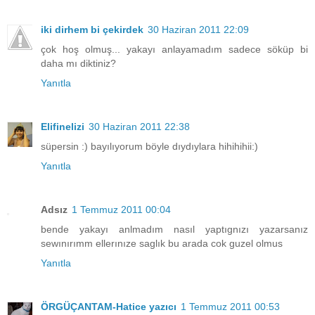
iki dirhem bi çekirdek
30 Haziran 2011 22:09
çok hoş olmuş... yakayı anlayamadım sadece söküp bi
daha mı diktiniz?
Yanıtla
Elifinelizi
30 Haziran 2011 22:38
süpersin :) bayılıyorum böyle dıydıylara hihihihii:)
Yanıtla
Adsız
1 Temmuz 2011 00:04
bende yakayı anlmadım nasıl yaptıgnızı yazarsanız
sewınırımm ellerınıze saglık bu arada cok guzel olmus
Yanıtla
ÖRGÜÇANTAM-Hatice yazıcı
1 Temmuz 2011 00:53