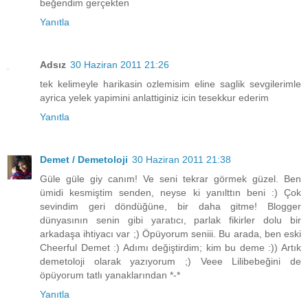
beğendim gerçekten
Yanıtla
Adsız
30 Haziran 2011 21:26
tek kelimeyle harikasin ozlemisim eline saglik sevgilerimle
ayrica yelek yapimini anlattiginiz icin tesekkur ederim
Yanıtla
Demet / Demetoloji
30 Haziran 2011 21:38
Güle güle giy canım! Ve seni tekrar görmek güzel. Ben
ümidi kesmiştim senden, neyse ki yanılttın beni :) Çok
sevindim geri döndüğüne, bir daha gitme! Blogger
dünyasının senin gibi yaratıcı, parlak fikirler dolu bir
arkadaşa ihtiyacı var ;) Öpüyorum seniii. Bu arada, ben eski
Cheerful Demet :) Adımı değiştirdim; kim bu deme :)) Artık
demetoloji olarak yazıyorum ;) Veee Lilibebeğini de
öpüyorum tatlı yanaklarından *-*
Yanıtla