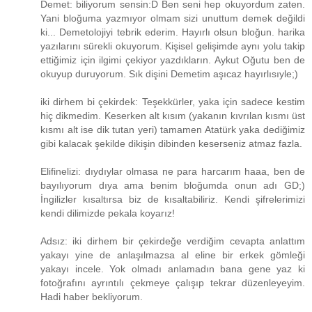
Demet: biliyorum sensin:D Ben seni hep okuyordum zaten.
Yani bloğuma yazmıyor olmam sizi unuttum demek değildi
ki... Demetolojiyi tebrik ederim. Hayırlı olsun bloğun. harika
yazılarını sürekli okuyorum. Kişisel gelişimde aynı yolu takip
ettiğimiz için ilgimi çekiyor yazdıkların. Aykut Oğutu ben de
okuyup duruyorum. Sık dişini Demetim aşıcaz hayırlısıyle;)
iki dirhem bi çekirdek: Teşekkürler, yaka için sadece kestim
hiç dikmedim. Keserken alt kısım (yakanın kıvrılan kısmı üst
kısmı alt ise dik tutan yeri) tamamen Atatürk yaka dediğimiz
gibi kalacak şekilde dikişin dibinden keserseniz atmaz fazla.
Elifinelizi: dıydıylar olmasa ne para harcarım haaa, ben de
bayılıyorum dıya ama benim bloğumda onun adı GD;)
İngilizler kısaltırsa biz de kısaltabiliriz. Kendi şifrelerimizi
kendi dilimizde pekala koyarız!
Adsız: iki dirhem bir çekirdeğe verdiğim cevapta anlattım
yakayı yine de anlaşılmazsa al eline bir erkek gömleği
yakayı incele. Yok olmadı anlamadın bana gene yaz ki
fotoğrafını ayrıntılı çekmeye çalışıp tekrar düzenleyeyim.
Hadi haber bekliyorum.