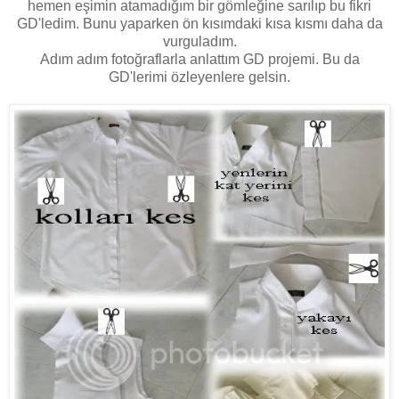
hemen eşimin atamadığım bir gömleğine sarılıp bu fikri
GD'ledim. Bunu yaparken ön kısımdaki kısa kısmı daha da
vurguladım.
Adım adım fotoğraflarla anlattım GD projemi. Bu da
GD'lerimi özleyenlere gelsin.