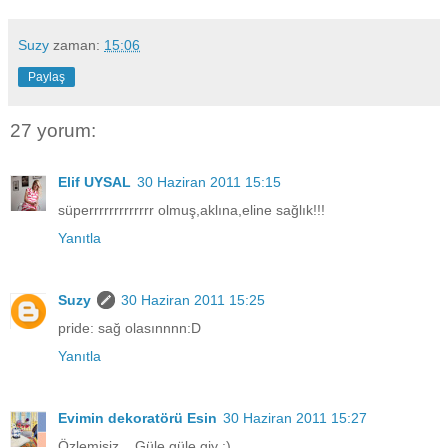
Suzy
zaman:
15:06
Paylaş
27 yorum:
Elif UYSAL
30 Haziran 2011 15:15
süperrrrrrrrrrrrr olmuş,aklına,eline sağlık!!!
Yanıtla
Suzy
30 Haziran 2011 15:25
pride: sağ olasınnnn:D
Yanıtla
Evimin dekoratörü Esin
30 Haziran 2011 15:27
Özlemişiz... Güle güle giy :)