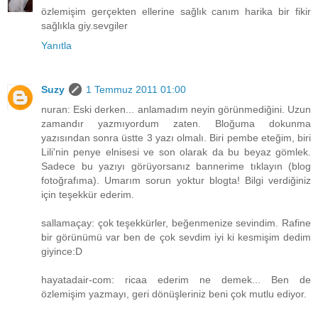
özlemişim gerçekten ellerine sağlık canım harika bir fikir
sağlıkla giy.sevgiler
Yanıtla
Suzy
1 Temmuz 2011 01:00
nuran: Eski derken... anlamadım neyin görünmediğini. Uzun
zamandır yazmıyordum zaten. Bloğuma dokunma
yazısından sonra üstte 3 yazı olmalı. Biri pembe eteğim, biri
Lili'nin penye elnisesi ve son olarak da bu beyaz gömlek.
Sadece bu yazıyı görüyorsanız bannerime tıklayın (blog
fotoğrafıma). Umarım sorun yoktur blogta! Bilgi verdiğiniz
için teşekkür ederim.
sallamaçay: çok teşekkürler, beğenmenize sevindim. Rafine
bir görünümü var ben de çok sevdim iyi ki kesmişim dedim
giyince:D
hayatadair-com: ricaa ederim ne demek... Ben de
özlemişim yazmayı, geri dönüşleriniz beni çok mutlu ediyor.