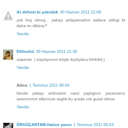
iki dirhem bi çekirdek
30 Haziran 2011 22:09
çok hoş olmuş... yakayı anlayamadım sadece söküp bi
daha mı diktiniz?
Yanıtla
Elifinelizi
30 Haziran 2011 22:38
süpersin :) bayılıyorum böyle dıydıylara hihihihii:)
Yanıtla
Adsız
1 Temmuz 2011 00:04
bende yakayı anlmadım nasıl yaptıgnızı yazarsanız
sewınırımm ellerınıze saglık bu arada cok guzel olmus
Yanıtla
ÖRGÜÇANTAM-Hatice yazıcı
1 Temmuz 2011 00:53