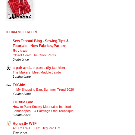
İLHAM MELEKLERİ
Sew Tessuti Blog - Sewing Tips &
Tutorials - New Fabrics, Pattern
Reviews
Closet Core: The Onyx Pants
5 gün önce
a pair and a spare . diy fashion
The Makers: Meet Maddie Jayde
1 hafta önce
FriChic
In My Shopping Bag: Summer Trend 2026
4 hafta önce
Lil Blue Boo
How to Paint Smoky Mountains Inspired
Landscapes – 4 Paintings One Technique
5 hafta önce
Honestly WTF
AGJ x HWTF: DIY Lifeguard Hat
2 ay önce