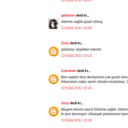
22 Eylül 2011 09:45
gülümse
dedi ki...
ellerine sağlık güzel olmuş.
22 Eylül 2011 10:05
Suzy
dedi ki...
gülümse: teşekkür ederim.
22 Eylül 2011 10:23
Unknown
dedi ki...
Ben yaptım diye demiyorum çok güzel olmuş
biliyordum zaten senin elinden kurtulmaz :)
22 Eylül 2011 10:24
Suzy
dedi ki...
Mügem benim yaa:D Ellerine sağlık. Allahı
ki seni tanımışım. Allaaaah planlarımızı ta
22 Eylül 2011 10:26