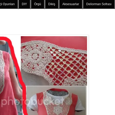
ji Oyunları
DIY
Örgü
Dikiş
Aksesuarlar
Deliorman Sofrası