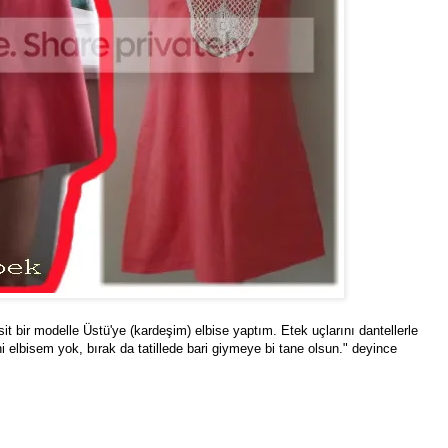
 bir modelle Üstü'ye (kardeşim) elbise yaptım. Etek uçlarını dantellerle
 elbisem yok, bırak da tatillede bari giymeye bi tane olsun." deyince