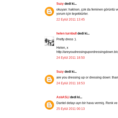
Suzy
dedi ki...
okuyan: haklısın, çok da feminen görüntü v
yorum için teşekkürler.
22 Eylül 2011 13:45
helen turnbull
dedi ki...
Pretty dress :).
Helen, x
http://areyoudressingupordressingdown.bl
24 Eylül 2011 18:50
Suzy
dedi ki...
are you dressing up or dressing down: than
24 Eylül 2011 18:53
AslıASLI
dedi ki...
Dantel detayı ayrı bir hava vermiş. Renk ve 
25 Eylül 2011 00:13