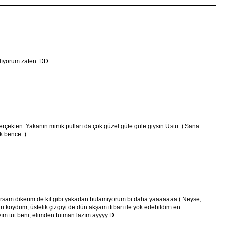
ılıyorum zaten :DD
ekten. Yakanın minik pulları da çok güzel güle güle giysin Üstü :) Sana
k bence :)
sam dikerim de kıl gibi yakadan bulamıyorum bi daha yaaaaaaa:( Neyse,
rı koydum, üstelik çizgiyi de dün akşam itibarı ile yok edebildim en
yım tut beni, elimden tutman lazım ayyyy:D