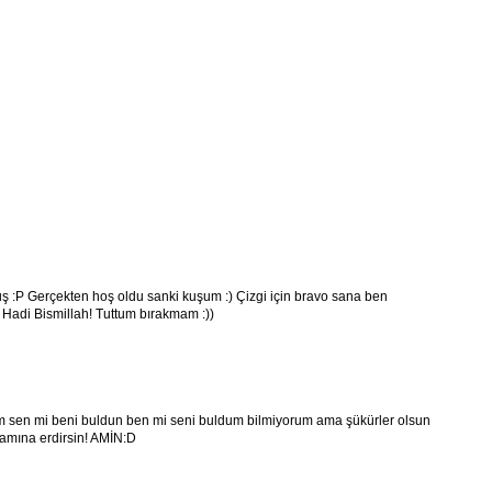
 :P Gerçekten hoş oldu sanki kuşum :) Çizgi için bravo sana ben
 Hadi Bismillah! Tuttum bırakmam :))
m sen mi beni buldun ben mi seni buldum bilmiyorum ama şükürler olsun
mamına erdirsin! AMİN:D