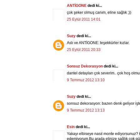
ANTİGONE
dedi ki...
çok şeker olmuş canım, eline sağlık ;))
25 Eylül 2011 14:01
Suzy
dedi ki...
Aslı ve ANTİGONE: teşekkürler kızlar.
25 Eylül 2011 20:33
Sonsuz Dekorasyon
dedi ki...
dantel detayları çok severim.. çok hoş olmu
9 Temmuz 2012 13:10
Suzy
dedi ki...
sonsuz dekorasyon: bazen denk geliyor işte el
9 Temmuz 2012 13:13
Esin
dedi ki...
Yakayı elbiseye nasıl monte ediyorsunuz? H
edemiyorum.Bu arada elinize sağlık çok gü