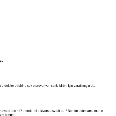
ş..
dekiler birbirine cuk oturuveriyor. sanki birbiri için yaratılmış gibi...
ayalet iple mi?, nerelerini dikiyorsunuz bir de ? Ben de aldım ama monte
zel olmuş:)