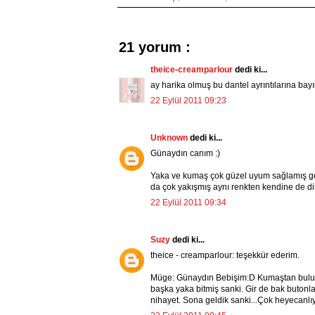
21 yorum :
theice-creamparlour
dedi ki...
ay harika olmuş bu dantel ayrıntılarına bay
22 Eylül 2011 09:23
Unknown
dedi ki...
Günaydın canım :)
Yaka ve kumaş çok güzel uyum sağlamış gerç
da çok yakışmış aynı renkten kendine de di
22 Eylül 2011 09:34
Suzy
dedi ki...
theice - creamparlour: teşekkür ederim.
Müge: Günaydın Bebişim:D Kumaştan bulur
başka yaka bitmiş sanki. Gir de bak butonla
nihayet. Sona geldik sanki...Çok heyecanlı