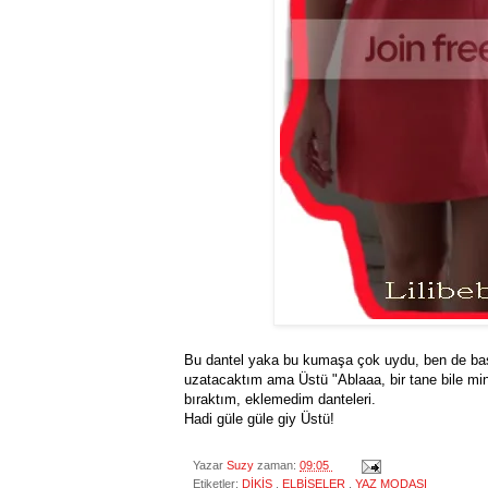
Bu dantel yaka bu kumaşa çok uydu, ben de basit
uzatacaktım ama Üstü "Ablaaa, bir tane bile mini
bıraktım, eklemedim danteleri.
Hadi güle güle giy Üstü!
Yazar
Suzy
zaman:
09:05
Etiketler:
DİKİŞ
,
ELBİSELER
,
YAZ MODASI