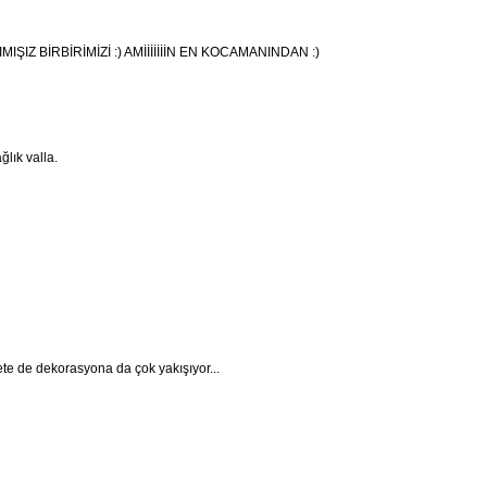
IMIŞIZ BİRBİRİMİZİ :) AMİİİİİİİN EN KOCAMANINDAN :)
lık valla.
ete de dekorasyona da çok yakışıyor...