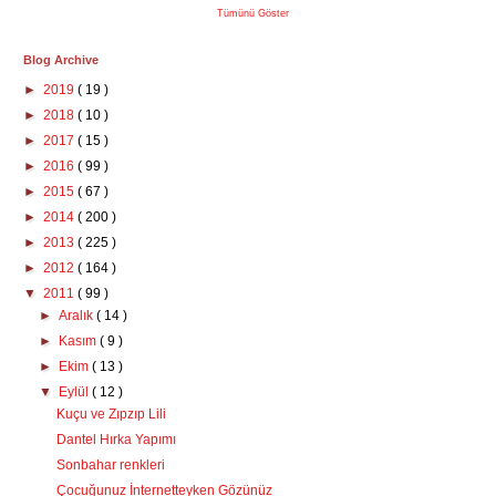
Tümünü Göster
Blog Archive
►
2019
( 19 )
►
2018
( 10 )
►
2017
( 15 )
►
2016
( 99 )
►
2015
( 67 )
►
2014
( 200 )
►
2013
( 225 )
►
2012
( 164 )
▼
2011
( 99 )
►
Aralık
( 14 )
►
Kasım
( 9 )
►
Ekim
( 13 )
▼
Eylül
( 12 )
Kuçu ve Zıpzıp Lili
Dantel Hırka Yapımı
Sonbahar renkleri
Çocuğunuz İnternetteyken Gözünüz