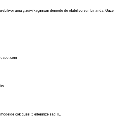
erebiliyor ama çizgiyi kaçırırsan demode de olabiliyorsun bir anda. Güzel
ogspot.com
ks...
modelde çok güzel :) ellerinize saglık..