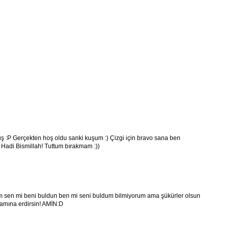
 :P Gerçekten hoş oldu sanki kuşum :) Çizgi için bravo sana ben
 Hadi Bismillah! Tuttum bırakmam :))
m sen mi beni buldun ben mi seni buldum bilmiyorum ama şükürler olsun
mamına erdirsin! AMİN:D