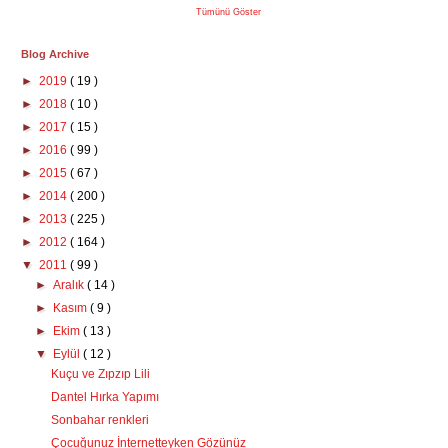
Tümünü Göster
Blog Archive
►
2019
( 19 )
►
2018
( 10 )
►
2017
( 15 )
►
2016
( 99 )
►
2015
( 67 )
►
2014
( 200 )
►
2013
( 225 )
►
2012
( 164 )
▼
2011
( 99 )
►
Aralık
( 14 )
►
Kasım
( 9 )
►
Ekim
( 13 )
▼
Eylül
( 12 )
Kuçu ve Zıpzıp Lili
Dantel Hırka Yapımı
Sonbahar renkleri
Çocuğunuz İnternetteyken Gözünüz