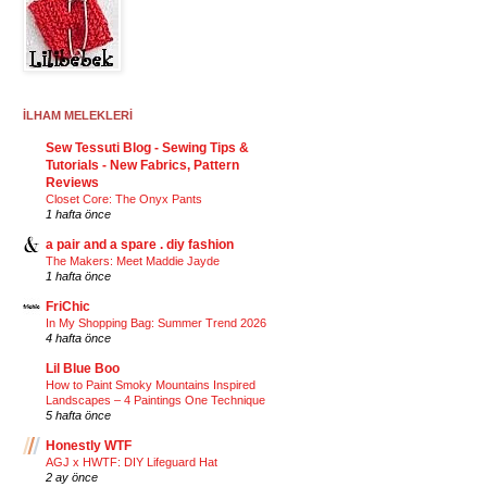
İLHAM MELEKLERİ
Sew Tessuti Blog - Sewing Tips &
Tutorials - New Fabrics, Pattern
Reviews
Closet Core: The Onyx Pants
1 hafta önce
a pair and a spare . diy fashion
The Makers: Meet Maddie Jayde
1 hafta önce
FriChic
In My Shopping Bag: Summer Trend 2026
4 hafta önce
Lil Blue Boo
How to Paint Smoky Mountains Inspired
Landscapes – 4 Paintings One Technique
5 hafta önce
Honestly WTF
AGJ x HWTF: DIY Lifeguard Hat
2 ay önce