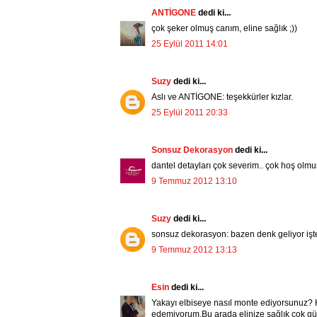
ANTİGONE
dedi ki...
çok şeker olmuş canım, eline sağlık ;))
25 Eylül 2011 14:01
Suzy
dedi ki...
Aslı ve ANTİGONE: teşekkürler kızlar.
25 Eylül 2011 20:33
Sonsuz Dekorasyon
dedi ki...
dantel detayları çok severim.. çok hoş olmu
9 Temmuz 2012 13:10
Suzy
dedi ki...
sonsuz dekorasyon: bazen denk geliyor işte el
9 Temmuz 2012 13:13
Esin
dedi ki...
Yakayı elbiseye nasıl monte ediyorsunuz? H
edemiyorum.Bu arada elinize sağlık çok gü