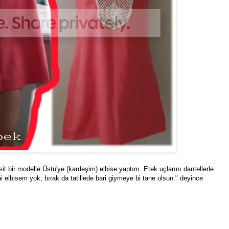
 bir modelle Üstü'ye (kardeşim) elbise yaptım. Etek uçlarını dantellerle
 elbisem yok, bırak da tatillede bari giymeye bi tane olsun." deyince