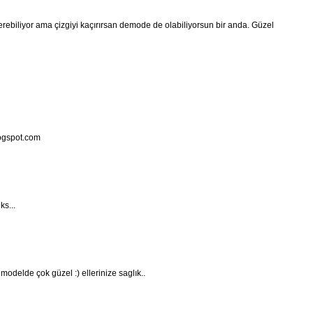
erebiliyor ama çizgiyi kaçırırsan demode de olabiliyorsun bir anda. Güzel
ogspot.com
ks...
modelde çok güzel :) ellerinize saglık..