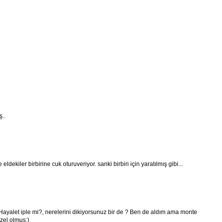
ş..
dekiler birbirine cuk oturuveriyor. sanki birbiri için yaratılmış gibi...
ayalet iple mi?, nerelerini dikiyorsunuz bir de ? Ben de aldım ama monte
zel olmuş:)