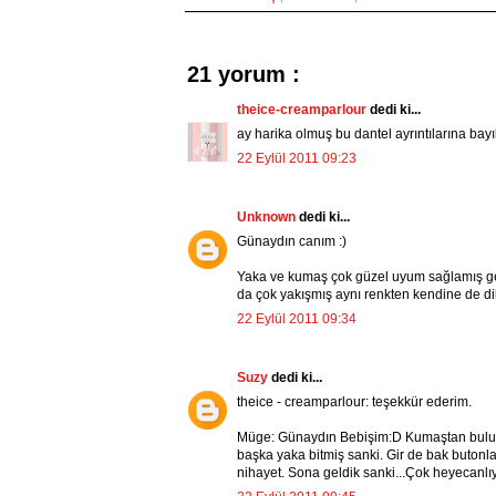
21 yorum :
theice-creamparlour
dedi ki...
ay harika olmuş bu dantel ayrıntılarına bay
22 Eylül 2011 09:23
Unknown
dedi ki...
Günaydın canım :)
Yaka ve kumaş çok güzel uyum sağlamış gerç
da çok yakışmış aynı renkten kendine de di
22 Eylül 2011 09:34
Suzy
dedi ki...
theice - creamparlour: teşekkür ederim.
Müge: Günaydın Bebişim:D Kumaştan bulur
başka yaka bitmiş sanki. Gir de bak butonla
nihayet. Sona geldik sanki...Çok heyecanlı