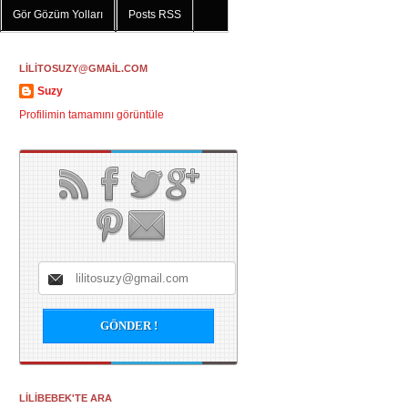
Gör Gözüm Yolları
Posts RSS
LİLİTOSUZY@GMAİL.COM
Suzy
Profilimin tamamını görüntüle
LİLİBEBEK'TE ARA