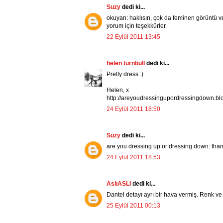
Suzy
dedi ki...
okuyan: haklısın, çok da feminen görüntü v
yorum için teşekkürler.
22 Eylül 2011 13:45
helen turnbull
dedi ki...
Pretty dress :).
Helen, x
http://areyoudressingupordressingdown.bl
24 Eylül 2011 18:50
Suzy
dedi ki...
are you dressing up or dressing down: than
24 Eylül 2011 18:53
AslıASLI
dedi ki...
Dantel detayı ayrı bir hava vermiş. Renk ve 
25 Eylül 2011 00:13