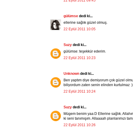
22 Eylül 2011 09:45
gülümse
dedi ki...
ellerine sağlık güzel olmuş.
22 Eylül 2011 10:05
Suzy
dedi ki...
gülümse: teşekkür ederim.
22 Eylül 2011 10:23
Unknown
dedi ki...
Ben yaptım diye demiyorum çok güzel olmuş
biliyordum zaten senin elinden kurtulmaz :)
22 Eylül 2011 10:24
Suzy
dedi ki...
Mügem benim yaa:D Ellerine sağlık. Allahı
ki seni tanımışım. Allaaaah planlarımızı ta
22 Eylül 2011 10:26