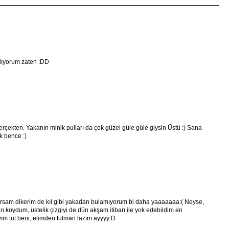
ılıyorum zaten :DD
ekten. Yakanın minik pulları da çok güzel güle güle giysin Üstü :) Sana
k bence :)
sam dikerim de kıl gibi yakadan bulamıyorum bi daha yaaaaaaa:( Neyse,
rı koydum, üstelik çizgiyi de dün akşam itibarı ile yok edebildim en
yım tut beni, elimden tutman lazım ayyyy:D