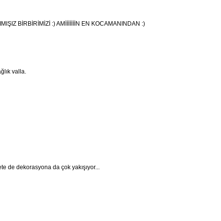
IMIŞIZ BİRBİRİMİZİ :) AMİİİİİİİN EN KOCAMANINDAN :)
lık valla.
ete de dekorasyona da çok yakışıyor...