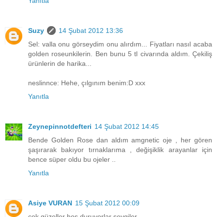
Yanıtla
Suzy
14 Şubat 2012 13:36
Sel: valla onu görseydim onu alırdım... Fiyatları nasıl acaba
golden roseunkilerin. Ben bunu 5 tl civarında aldım. Çekiliş
ürünlerin de harika...
neslinnce: Hehe, çılgınım benim:D xxx
Yanıtla
Zeynepinnotdefteri
14 Şubat 2012 14:45
Bende Golden Rose dan aldım amgnetic oje , her gören
şaşırarak bakıyor tırnaklarıma , değişiklik arayanlar için
bence süper oldu bu ojeler ..
Yanıtla
Asiye VURAN
15 Şubat 2012 00:09
çok güzeller hoş duruyorlar sevgiler