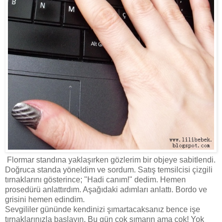
Flormar standına yaklaşırken gözlerim bir objeye sabitlendi.
Doğruca standa yöneldim ve sordum. Satış temsilcisi çizgili
tırnaklarını gösterince; "Hadi canım!" dedim. Hemen
prosedürü anlattırdım. Aşağıdaki adımları anlattı. Bordo ve
grisini hemen edindim.
Sevgililer gününde kendinizi şımartacaksanız bence işe
tırnaklarınızla başlayın. Bu gün çok şımarın ama çok! Yok