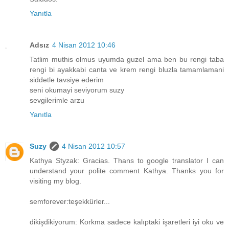
Yanıtla
Adsız
4 Nisan 2012 10:46
Tatlim muthis olmus uyumda guzel ama ben bu rengi taba
rengi bi ayakkabi canta ve krem rengi bluzla tamamlamani
siddetle tavsiye ederim
seni okumayi seviyorum suzy
sevgilerimle arzu
Yanıtla
Suzy
4 Nisan 2012 10:57
Kathya Styzak: Gracias. Thans to google translator I can
understand your polite comment Kathya. Thanks you for
visiting my blog.
semforever:teşekkürler...
dikişdikiyorum: Korkma sadece kalıptaki işaretleri iyi oku ve