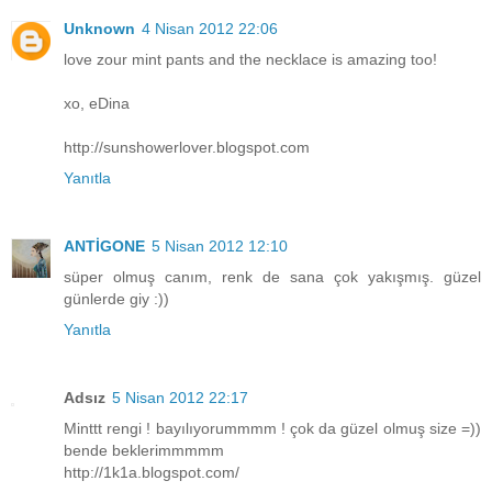
Unknown
4 Nisan 2012 22:06
love zour mint pants and the necklace is amazing too!
xo, eDina
http://sunshowerlover.blogspot.com
Yanıtla
ANTİGONE
5 Nisan 2012 12:10
süper olmuş canım, renk de sana çok yakışmış. güzel
günlerde giy :))
Yanıtla
Adsız
5 Nisan 2012 22:17
Minttt rengi ! bayılıyorummmm ! çok da güzel olmuş size =))
bende beklerimmmmm
http://1k1a.blogspot.com/