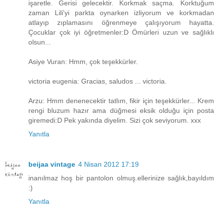
işaretle. Gerisi gelecektir. Korkmak saçma. Korktuğum
zaman Lili'yi parkta oynarken izliyorum ve korkmadan
atlayıp zıplamasını öğrenmeye çalışıyorum hayatta.
Çocuklar çok iyi öğretmenler:D Ömürleri uzun ve sağlıklı
olsun...
Asiye Vuran: Hmm, çok teşekkürler.
victoria eugenia: Gracias, saludos ... victoria.
Arzu: Hmm denenecektir tatlım, fikir için teşekkürler... Krem
rengi bluzum hazır ama düğmesi eksik olduğu için posta
giremedi:D Pek yakında diyelim. Sizi çok seviyorum. xxx
Yanıtla
beijaa vintage
4 Nisan 2012 17:19
inanılmaz hoş bir pantolon olmuş.ellerinize sağlık,bayıldım
:)
Yanıtla