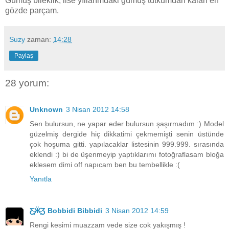
Gümüş bileklik, lise yıllarımdaki gümüş tutkumdan kalan en
gözde parçam.
Suzy
zaman:
14:28
Paylaş
28 yorum:
Unknown
3 Nisan 2012 14:58
Sen bulursun, ne yapar eder bulursun şaşırmadım :) Model
güzelmiş dergide hiç dikkatimi çekmemişti senin üstünde
çok hoşuma gitti. yapılacaklar listesinin 999.999. sırasında
eklendi :) bi de üşenmeyip yaptıklarımı fotoğraflasam bloğa
eklesem dimi off napıcam ben bu tembellikle :(
Yanıtla
Ƹ̵̡Ӝ̵̨̄Ʒ Bobbidi Bibbidi
3 Nisan 2012 14:59
Rengi kesimi muazzam vede size cok yakışmış !