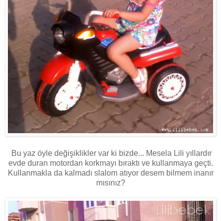
Bu yaz öyle değişiklikler var ki bizde... Mesela Lili yıllardır
evde duran motordan korkmayı bıraktı ve kullanmaya geçti.
Kullanmakla da kalmadı slalom atıyor desem bilmem inanır
mısınız?