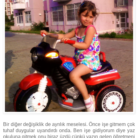
Bir diğer değişiklik de ayrılık meselesi. Önce işe gitmem çok
tuhaf duygular uyandırdı onda. Ben işe gidiyorum diye yaz
okuluna gitmek onu biraz üzdü çünkü yazın gelen öğretmeni