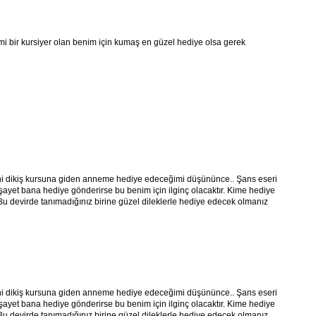
i bir kursiyer olan benim için kumaş en güzel hediye olsa gerek
 yeni dikiş kursuna giden anneme hediye edeceğimi düşününce.. Şans eseri
şayet bana hediye gönderirse bu benim için ilginç olacaktır. Kime hediye
u devirde tanımadığınız birine güzel dileklerle hediye edecek olmanız
 yeni dikiş kursuna giden anneme hediye edeceğimi düşününce.. Şans eseri
şayet bana hediye gönderirse bu benim için ilginç olacaktır. Kime hediye
u devirde tanımadığınız birine güzel dileklerle hediye edecek olmanız