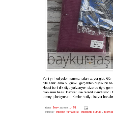
Yeni yıl hediyeleri ısınma turları atıyor gibi. 
gibi sanki ama bu günkü gerçekten büyük bir he
Hepsi beni dik diye yalvarıyor, size de öyle gel
planlarım hazır. Bazıları ise tereddütlendiriyo
etmeyi planlıyorum. Kimler hediye istiyor bakal
Yazar
Suzy
zaman:
14:51
Etiketler:
internet kumaşçısı
,
internette kumaş
,
interne