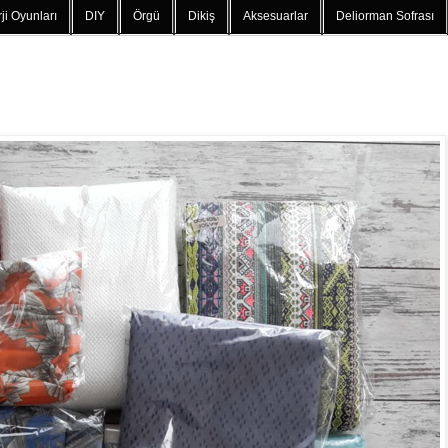
ji Oyunları
DIY
Örgü
Dikiş
Aksesuarlar
Deliorman Sofrası