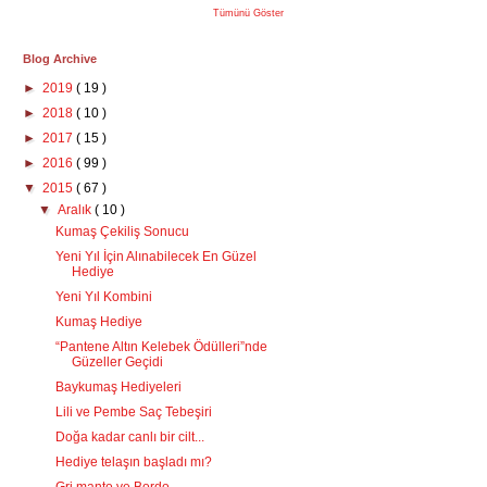
Tümünü Göster
Blog Archive
►
2019
( 19 )
►
2018
( 10 )
►
2017
( 15 )
►
2016
( 99 )
▼
2015
( 67 )
▼
Aralık
( 10 )
Kumaş Çekiliş Sonucu
Yeni Yıl İçin Alınabilecek En Güzel
Hediye
Yeni Yıl Kombini
Kumaş Hediye
“Pantene Altın Kelebek Ödülleri”nde
Güzeller Geçidi
Baykumaş Hediyeleri
Lili ve Pembe Saç Tebeşiri
Doğa kadar canlı bir cilt...
Hediye telaşın başladı mı?