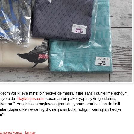
Gün geçmiyor ki eve minik bir hediye gelmesin. Yine şanslı günlerime döndüm
diye oldu.
Baykumas.com
kocaman bir paket yapmış ve göndermiş.
miyor mu? Hangisinden başlayacağımı bilmiyorum ama bazıları ile ilgili
r. Onları düşünürken evde hiç dikme şansı bulamadığım kumaşları hediye
ım?
tte parça kumaş
,
kumaş