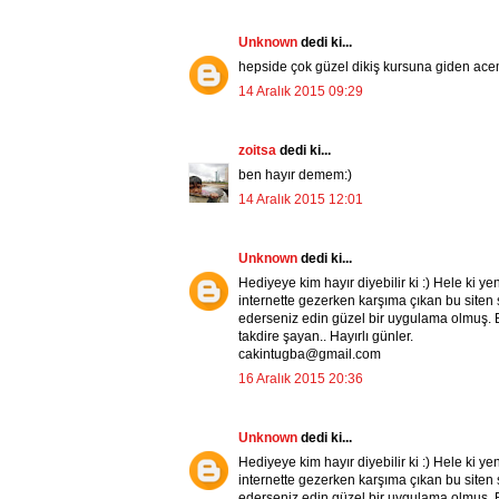
Unknown
dedi ki...
hepside çok güzel dikiş kursuna giden acem
14 Aralık 2015 09:29
zoitsa
dedi ki...
ben hayır demem:)
14 Aralık 2015 12:01
Unknown
dedi ki...
Hediyeye kim hayır diyebilir ki :) Hele ki
internette gezerken karşıma çıkan bu siten 
ederseniz edin güzel bir uygulama olmuş. B
takdire şayan.. Hayırlı günler.
cakintugba@gmail.com
16 Aralık 2015 20:36
Unknown
dedi ki...
Hediyeye kim hayır diyebilir ki :) Hele ki
internette gezerken karşıma çıkan bu siten 
ederseniz edin güzel bir uygulama olmuş. B