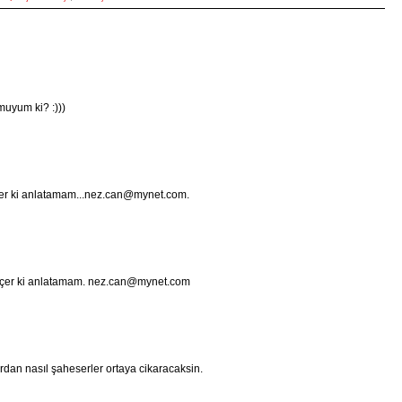
muyum ki? :)))
er ki anlatamam...nez.can@mynet.com.
eçer ki anlatamam. nez.can@mynet.com
ardan nasıl şaheserler ortaya cikaracaksin.