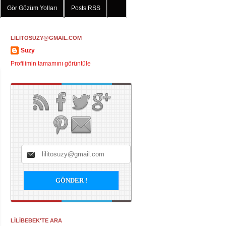
Gör Gözüm Yolları
Posts RSS
LİLİTOSUZY@GMAİL.COM
Suzy
Profilimin tamamını görüntüle
LİLİBEBEK'TE ARA