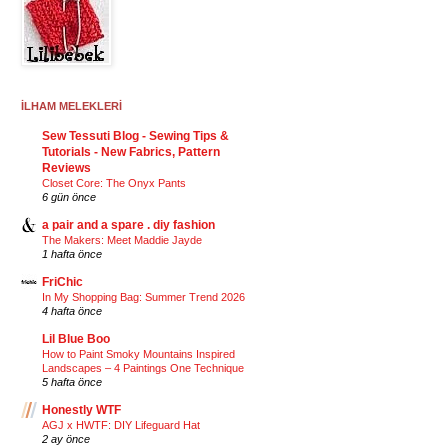
İLHAM MELEKLERİ
Sew Tessuti Blog - Sewing Tips &
Tutorials - New Fabrics, Pattern
Reviews
Closet Core: The Onyx Pants
6 gün önce
a pair and a spare . diy fashion
The Makers: Meet Maddie Jayde
1 hafta önce
FriChic
In My Shopping Bag: Summer Trend 2026
4 hafta önce
Lil Blue Boo
How to Paint Smoky Mountains Inspired
Landscapes – 4 Paintings One Technique
5 hafta önce
Honestly WTF
AGJ x HWTF: DIY Lifeguard Hat
2 ay önce