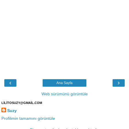
‹
›
Ana Sayfa
Web sürümünü görüntüle
LİLİTOSUZY@GMAİL.COM
Suzy
Profilimin tamamını görüntüle