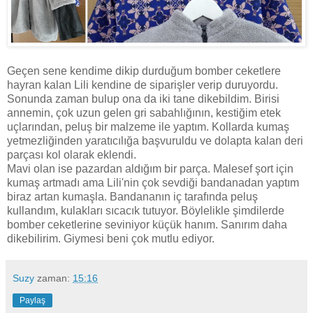
Geçen sene kendime dikip durduğum bomber ceketlere
hayran kalan Lili kendine de siparişler verip duruyordu.
Sonunda zaman bulup ona da iki tane dikebildim. Birisi
annemin, çok uzun gelen gri sabahlığının, kestiğim etek
uçlarından, peluş bir malzeme ile yaptım. Kollarda kumaş
yetmezliğinden yaratıcılığa başvuruldu ve dolapta kalan deri
parçası kol olarak eklendi.
Mavi olan ise pazardan aldığım bir parça. Malesef şort için
kumaş artmadı ama Lili'nin çok sevdiği bandanadan yaptım
biraz artan kumaşla. Bandananın iç tarafında peluş
kullandım, kulakları sıcacık tutuyor. Böylelikle şimdilerde
bomber ceketlerine seviniyor küçük hanım. Sanırım daha
dikebilirim. Giymesi beni çok mutlu ediyor.
Suzy
zaman:
15:16
Paylaş